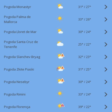
31°
/
Pogoda Monastyr
27°
Pogoda Palma de
33°
/
26°
Mallorca
30°
/
Pogoda Lloret de Mar
24°
Pogoda Santa Cruz de
25°
/
22°
Tenerife
32°
/
Pogoda Slanchev Bryag
23°
31°
/
Pogoda Złote Piaski
25°
30°
/
Pogoda Nesebyr
24°
33°
/
Pogoda Rimini
24°
39°
/
Pogoda Florencja
22°