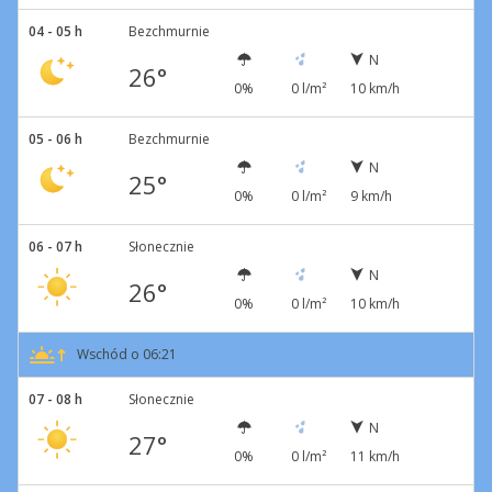
04 - 05 h
Bezchmurnie
N
26°
0%
0 l/m²
10 km/h
05 - 06 h
Bezchmurnie
N
25°
0%
0 l/m²
9 km/h
06 - 07 h
Słonecznie
N
26°
0%
0 l/m²
10 km/h
Wschód o 06:21
07 - 08 h
Słonecznie
N
27°
0%
0 l/m²
11 km/h