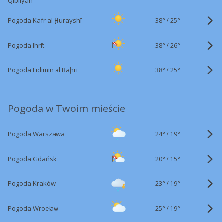
Qiblīyah
38°
/
Pogoda Kafr al Ḩurayshī
25°
38°
/
Pogoda Ihrīt
26°
38°
/
Pogoda Fidīmīn al Baḩrī
25°
Pogoda w Twoim mieście
24°
/
Pogoda Warszawa
19°
20°
/
Pogoda Gdańsk
15°
23°
/
Pogoda Kraków
19°
25°
/
Pogoda Wrocław
19°