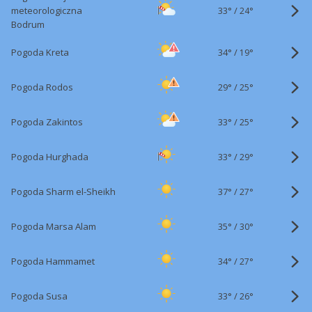
33°
/
meteorologiczna
24°
Bodrum
34°
/
Pogoda Kreta
19°
29°
/
Pogoda Rodos
25°
33°
/
Pogoda Zakintos
25°
33°
/
Pogoda Hurghada
29°
37°
/
Pogoda Sharm el-Sheikh
27°
35°
/
Pogoda Marsa Alam
30°
34°
/
Pogoda Hammamet
27°
33°
/
Pogoda Susa
26°