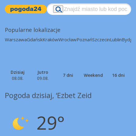
Popularne lokalizacje
Warszawa
Gdańsk
Kraków
Wrocław
Poznań
Szczecin
Lublin
Bydgo
Dzisiaj
Jutro
7 dni
Weekend
16 dni
08.08.
09.08.
Pogoda dzisiaj, ‘Ezbet Zeid
29°