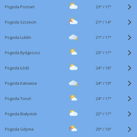
23°
/
Pogoda Poznań
17°
21°
/
Pogoda Szczecin
14°
21°
/
Pogoda Lublin
17°
23°
/
Pogoda Bydgoszcz
17°
24°
/
Pogoda Łódź
18°
24°
/
Pogoda Katowice
19°
24°
/
Pogoda Toruń
17°
22°
/
Pogoda Białystok
17°
20°
/
Pogoda Gdynia
16°