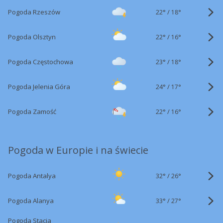
22°
/
Pogoda Rzeszów
18°
22°
/
Pogoda Olsztyn
16°
23°
/
Pogoda Częstochowa
18°
24°
/
Pogoda Jelenia Góra
17°
22°
/
Pogoda Zamość
16°
Pogoda w Europie i na świecie
32°
/
Pogoda Antalya
26°
33°
/
Pogoda Alanya
27°
Pogoda Stacja