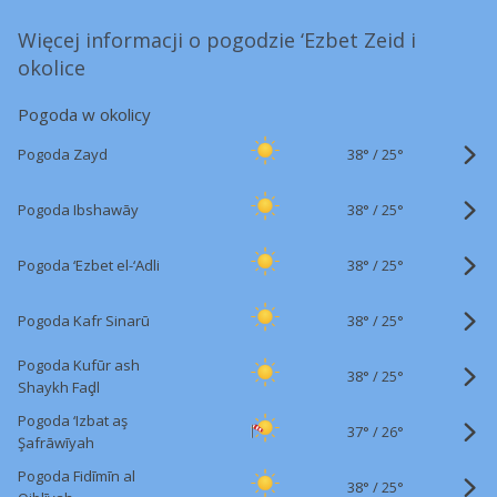
Więcej informacji o pogodzie ‘Ezbet Zeid i
okolice
Pogoda w okolicy
38°
/
Pogoda Zayd
25°
38°
/
Pogoda Ibshawāy
25°
38°
/
Pogoda ‘Ezbet el-‘Adli
25°
38°
/
Pogoda Kafr Sinarū
25°
Pogoda Kufūr ash
38°
/
25°
Shaykh Faḑl
Pogoda ‘Izbat aş
37°
/
26°
Şafrāwīyah
Pogoda Fidīmīn al
38°
/
25°