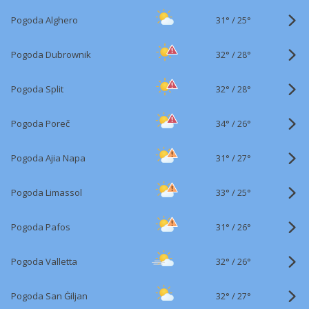
31°
/
Pogoda Alghero
25°
32°
/
Pogoda Dubrownik
28°
32°
/
Pogoda Split
28°
34°
/
Pogoda Poreč
26°
31°
/
Pogoda Ajia Napa
27°
33°
/
Pogoda Limassol
25°
31°
/
Pogoda Pafos
26°
32°
/
Pogoda Valletta
26°
32°
/
Pogoda San Ġiljan
27°