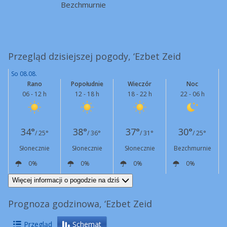
Bezchmurnie
Przegląd dzisiejszej pogody, ‘Ezbet Zeid
So 08.08.
Rano
Popołudnie
Wieczór
Noc
06 - 12 h
12 - 18 h
18 - 22 h
22 - 06 h
34°
38°
37°
30°
/ 25°
/ 36°
/ 31°
/ 25°
Słonecznie
Słonecznie
Słonecznie
Bezchmurnie
0%
0%
0%
0%
N
12 km/h
NW
15 km/h
N
25 km/h
N
16 km/h
Więcej informacji o pogodzie na dziś
Prognoza godzinowa, ‘Ezbet Zeid
Przegląd
Schemat