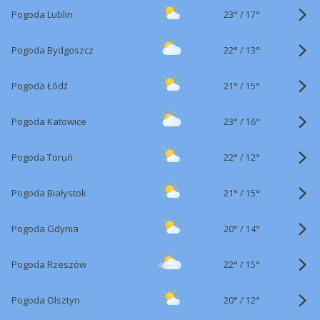
23°
/
Pogoda Lublin
17°
22°
/
Pogoda Bydgoszcz
13°
21°
/
Pogoda Łódź
15°
23°
/
Pogoda Katowice
16°
22°
/
Pogoda Toruń
12°
21°
/
Pogoda Białystok
15°
20°
/
Pogoda Gdynia
14°
22°
/
Pogoda Rzeszów
15°
20°
/
Pogoda Olsztyn
12°