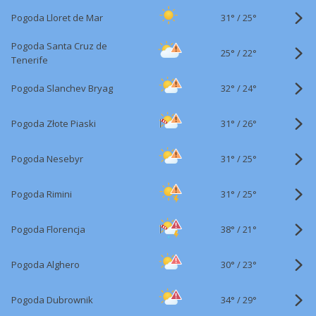
31°
/
Pogoda Lloret de Mar
25°
Pogoda Santa Cruz de
25°
/
22°
Tenerife
32°
/
Pogoda Slanchev Bryag
24°
31°
/
Pogoda Złote Piaski
26°
31°
/
Pogoda Nesebyr
25°
31°
/
Pogoda Rimini
25°
38°
/
Pogoda Florencja
21°
30°
/
Pogoda Alghero
23°
34°
/
Pogoda Dubrownik
29°