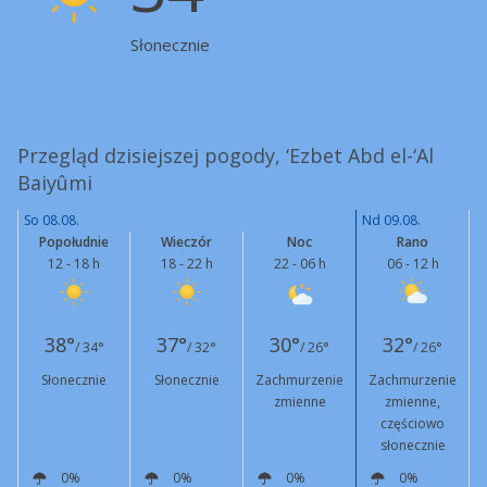
Słonecznie
Przegląd dzisiejszej pogody, ‘Ezbet Abd el-‘Al
Baiyûmi
So 08.08.
Nd 09.08.
Popołudnie
Wieczór
Noc
Rano
12 - 18 h
18 - 22 h
22 - 06 h
06 - 12 h
38°
37°
30°
32°
/ 34°
/ 32°
/ 26°
/ 26°
Słonecznie
Słonecznie
Zachmurzenie
Zachmurzenie
zmienne
zmienne,
częściowo
słonecznie
0%
0%
0%
0%