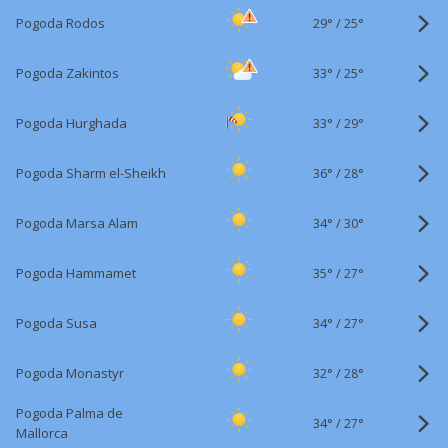
29°
/
Pogoda Rodos
25°
33°
/
Pogoda Zakintos
25°
33°
/
Pogoda Hurghada
29°
36°
/
Pogoda Sharm el-Sheikh
28°
34°
/
Pogoda Marsa Alam
30°
35°
/
Pogoda Hammamet
27°
34°
/
Pogoda Susa
27°
32°
/
Pogoda Monastyr
28°
Pogoda Palma de
34°
/
27°
Mallorca