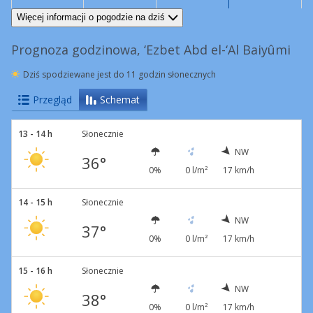
NW
16 km/h
N
18 km/h
NW
15 km/h
NW
11 km/h
Więcej informacji o pogodzie na dziś
Prognoza godzinowa, ‘Ezbet Abd el-‘Al Baiyûmi
Dziś spodziewane jest do 11 godzin słonecznych
Przegląd
Schemat
13 - 14 h
Słonecznie
NW
36°
0%
0 l/m²
17 km/h
14 - 15 h
Słonecznie
NW
37°
0%
0 l/m²
17 km/h
15 - 16 h
Słonecznie
NW
38°
0%
0 l/m²
17 km/h