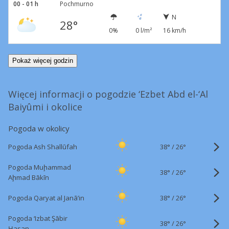
00 - 01 h
Pochmurno
N
28°
0%
0 l/m²
16 km/h
Pokaż więcej godzin
Więcej informacji o pogodzie ‘Ezbet Abd el-‘Al
Baiyûmi i okolice
Pogoda w okolicy
38°
/
Pogoda Ash Shallūfah
26°
Pogoda Muḩammad
38°
/
26°
Aḩmad Bākīn
38°
/
Pogoda Qaryat al Janā’in
26°
Pogoda ‘Izbat Şābir
38°
/
26°
Ḩasan