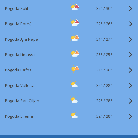
35°
/
Pogoda Split
30°
32°
/
Pogoda Poreč
26°
31°
/
Pogoda Ajia Napa
27°
35°
/
Pogoda Limassol
25°
31°
/
Pogoda Pafos
26°
32°
/
Pogoda Valletta
28°
32°
/
Pogoda San Ġiljan
28°
32°
/
Pogoda Sliema
28°