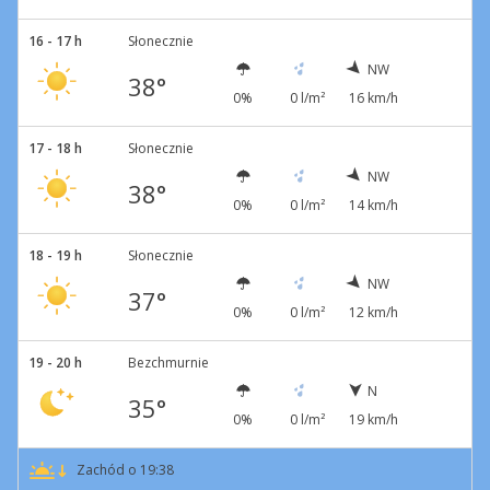
16 - 17 h
Słonecznie
NW
38°
0%
0 l/m²
16 km/h
17 - 18 h
Słonecznie
NW
38°
0%
0 l/m²
14 km/h
18 - 19 h
Słonecznie
NW
37°
0%
0 l/m²
12 km/h
19 - 20 h
Bezchmurnie
N
35°
0%
0 l/m²
19 km/h
Zachód o 19:38