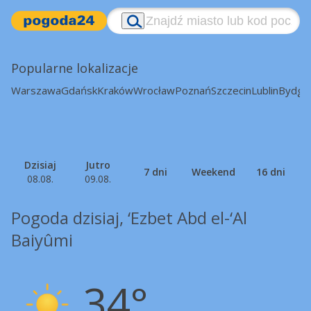
Popularne lokalizacje
Warszawa
Gdańsk
Kraków
Wrocław
Poznań
Szczecin
Lublin
Bydgo
Dzisiaj
Jutro
7 dni
Weekend
16 dni
08.08.
09.08.
Pogoda dzisiaj, ‘Ezbet Abd el-‘Al
Baiyûmi
34°