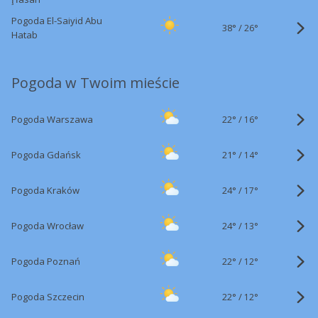
Pogoda El-Saiyid Abu
38°
/
26°
Hatab
Pogoda w Twoim mieście
22°
/
Pogoda Warszawa
16°
21°
/
Pogoda Gdańsk
14°
24°
/
Pogoda Kraków
17°
24°
/
Pogoda Wrocław
13°
22°
/
Pogoda Poznań
12°
22°
/
Pogoda Szczecin
12°