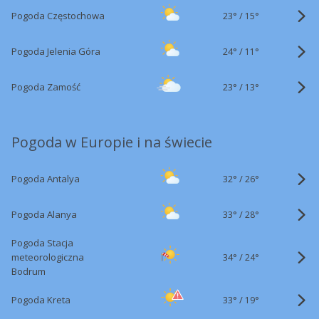
23°
/
Pogoda Częstochowa
15°
24°
/
Pogoda Jelenia Góra
11°
23°
/
Pogoda Zamość
13°
Pogoda w Europie i na świecie
32°
/
Pogoda Antalya
26°
33°
/
Pogoda Alanya
28°
Pogoda Stacja
34°
/
meteorologiczna
24°
Bodrum
33°
/
Pogoda Kreta
19°