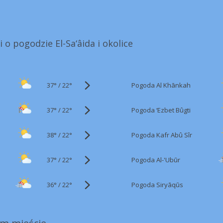
 o pogodzie El-Sa‘âida i okolice
37°
/
Pogoda Al Khānkah
22°
37°
/
Pogoda ‘Ezbet Bûgti
22°
38°
/
Pogoda Kafr Abû Sîr
22°
37°
/
Pogoda Al-'Ubūr
22°
36°
/
Pogoda Siryāqūs
22°