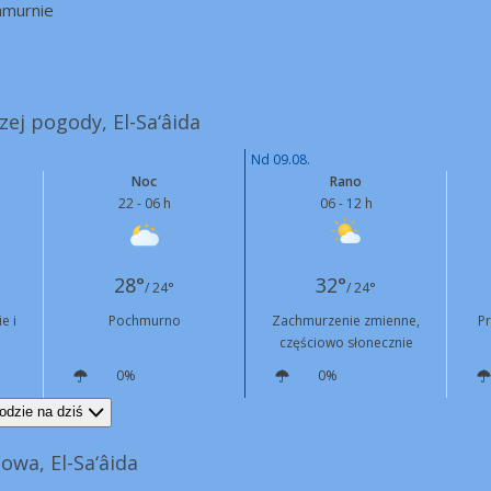
hmurnie
zej pogody, El-Sa‘âida
Nd 09.08.
Noc
Rano
22 - 06 h
06 - 12 h
28°
32°
/ 24°
/ 24°
e i
Pochmurno
Zachmurzenie zmienne,
P
częściowo słonecznie
0%
0%
NW
7 km/h
N
5 km/h
odzie na dziś
wa, El-Sa‘âida