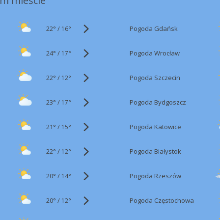
m mieście
22°
/
Pogoda Gdańsk
16°
24°
/
Pogoda Wrocław
17°
22°
/
Pogoda Szczecin
12°
23°
/
Pogoda Bydgoszcz
17°
21°
/
Pogoda Katowice
15°
22°
/
Pogoda Białystok
12°
20°
/
Pogoda Rzeszów
14°
20°
/
Pogoda Częstochowa
12°