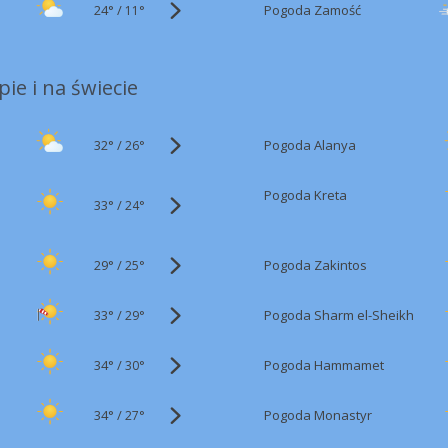
24°
/
Pogoda Zamość
11°
ie i na świecie
32°
/
Pogoda Alanya
26°
Pogoda Kreta
33°
/
24°
29°
/
Pogoda Zakintos
25°
33°
/
Pogoda Sharm el-Sheikh
29°
34°
/
Pogoda Hammamet
30°
34°
/
Pogoda Monastyr
27°