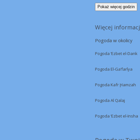
Pokaż więcej godzin
Więcej informacji
Pogoda w okolicy
Pogoda ‘Ezbet el-Dank
Pogoda El-Ga‘farîya
Pogoda Kafr Ḩamzah
Pogoda Al Qalaj
Pogoda ‘Ezbet el-Insha