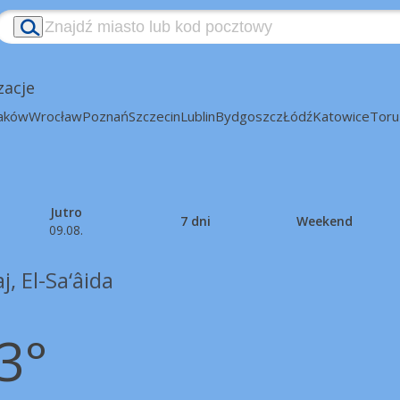
zacje
aków
Wrocław
Poznań
Szczecin
Lublin
Bydgoszcz
Łódź
Katowice
Toru
Jutro
7 dni
Weekend
09.08.
j, El-Sa‘âida
3°