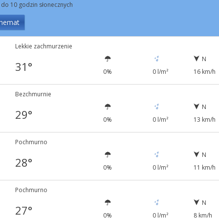
 do 10 godzin słonecznych
hemat
Lekkie zachmurzenie
N
31°
0%
0 l/m²
16 km/h
Bezchmurnie
N
29°
0%
0 l/m²
13 km/h
Pochmurno
N
28°
0%
0 l/m²
11 km/h
Pochmurno
N
27°
0%
0 l/m²
8 km/h