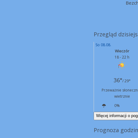
Bezc
Przegląd dzisiejs
So 08.08.
Wieczór
18 - 22 h
36°
/ 29°
Przeważnie słoneczni
wietrznie
0%
N
13 km/h
Więcej informacji o pog
Prognoza godzino