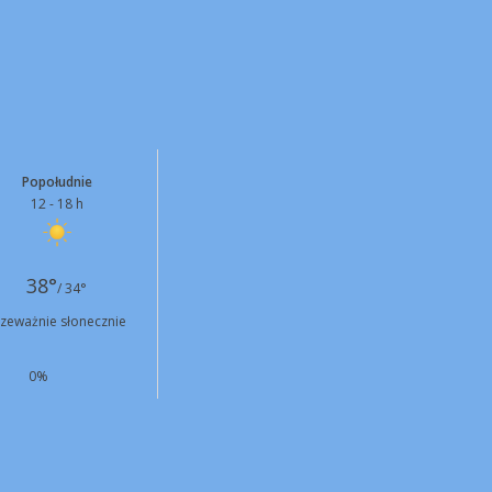
Popołudnie
12 - 18 h
38°
/ 34°
rzeważnie słonecznie
0%
NW
7 km/h