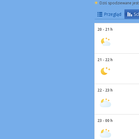
Dziś spodziewane jest
Przegląd
Sc
20 - 21 h
21 - 22 h
22 - 23 h
23 - 00 h