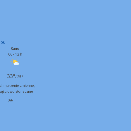
.08.
Rano
06 - 12 h
33°
/ 25°
chmurzenie zmienne,
zęściowo słonecznie
0%
N
4 km/h