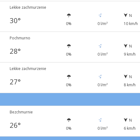
Lekkie zachmurzenie
N
30°
0%
0 l/m²
10 km/h
Pochmurno
N
28°
0%
0 l/m²
9 km/h
Lekkie zachmurzenie
N
27°
0%
0 l/m²
8 km/h
Bezchmurnie
N
26°
0%
0 l/m²
6 km/h