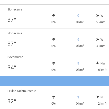
Słonecznie
W
37°
0%
0 l/m²
5 km/h
Słonecznie
W
37°
0%
0 l/m²
4 km/h
Pochmurno
NW
34°
0%
0 l/m²
16 km/h
Lekkie zachmurzenie
N
32°
0%
0 l/m²
12 km/h