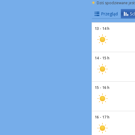
Dziś spodziewane jest
Przegląd
Sc
13 - 14 h
14 - 15 h
15 - 16 h
16 - 17 h