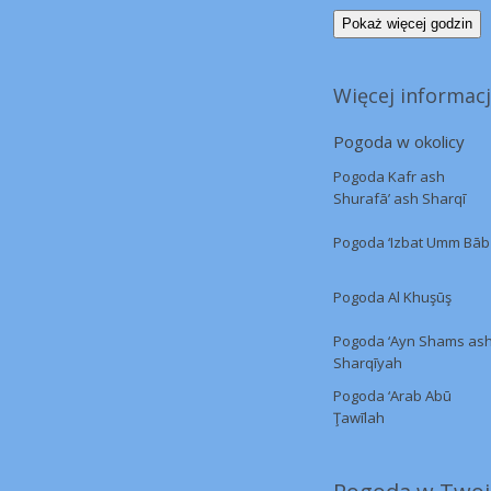
Pokaż więcej godzin
Więcej informacj
Pogoda w okolicy
Pogoda Kafr ash
Shurafā’ ash Sharqī
Pogoda ‘Izbat Umm Bāb
Pogoda Al Khuşūş
Pogoda ‘Ayn Shams as
Sharqīyah
Pogoda ‘Arab Abū
Ţawīlah