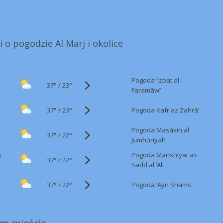
i o pogodzie Al Marj i okolice
Pogoda ‘Izbat al
37°
/
23°
Faramāwī
37°
/
Pogoda Kafr az Zahrā’
23°
Pogoda Masākin al
37°
/
22°
Jumhūrīyah
h
Pogoda Manshīyat as
37°
/
22°
Sadd al ‘Ālī
37°
/
Pogoda ‘Ayn Shams
22°