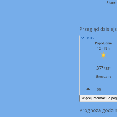
Słone
Przegląd dzisiej
So 08.08.
Popołudnie
12 - 18 h
37°
/ 35°
Słonecznie
0%
W
7 km/h
Więcej informacji o pog
Prognoza godzin