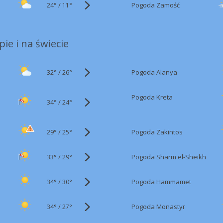
24°
/
Pogoda Zamość
11°
ie i na świecie
32°
/
Pogoda Alanya
26°
Pogoda Kreta
34°
/
24°
29°
/
Pogoda Zakintos
25°
33°
/
Pogoda Sharm el-Sheikh
29°
34°
/
Pogoda Hammamet
30°
34°
/
Pogoda Monastyr
27°