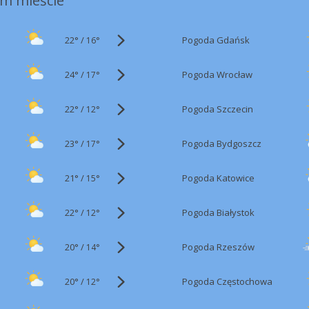
m mieście
22°
/
Pogoda Gdańsk
16°
24°
/
Pogoda Wrocław
17°
22°
/
Pogoda Szczecin
12°
23°
/
Pogoda Bydgoszcz
17°
21°
/
Pogoda Katowice
15°
22°
/
Pogoda Białystok
12°
20°
/
Pogoda Rzeszów
14°
20°
/
Pogoda Częstochowa
12°