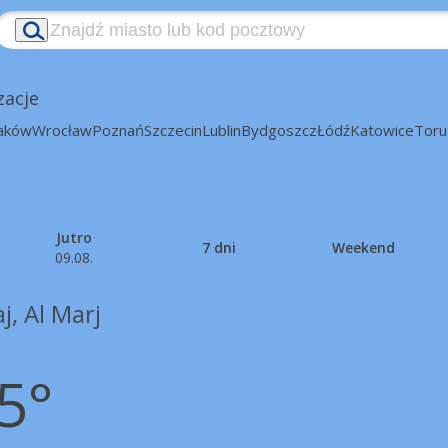
zacje
aków
Wrocław
Poznań
Szczecin
Lublin
Bydgoszcz
Łódź
Katowice
Toru
Jutro
7 dni
Weekend
09.08.
j, Al Marj
5°