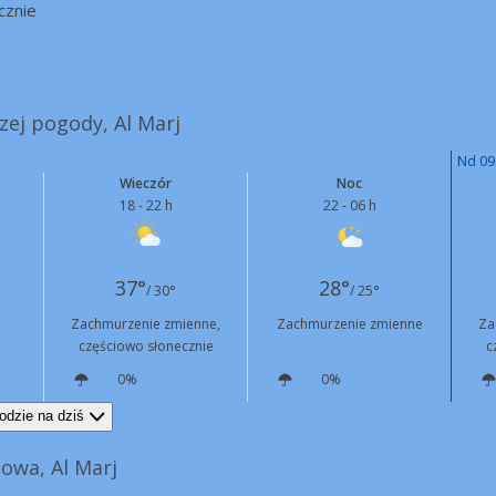
cznie
szej pogody, Al Marj
Nd 09
Wieczór
Noc
18 - 22 h
22 - 06 h
37°
28°
/ 30°
/ 25°
Zachmurzenie zmienne,
Zachmurzenie zmienne
Za
częściowo słonecznie
c
0%
0%
N
11 km/h
N
6 km/h
odzie na dziś
owa, Al Marj