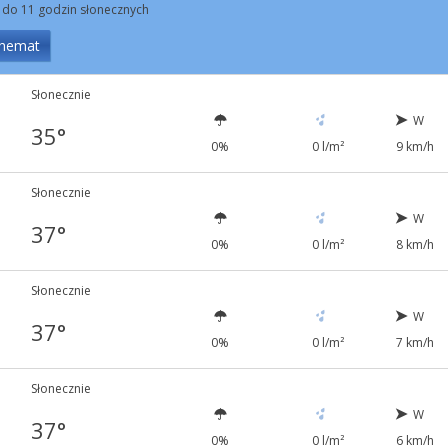
 do 11 godzin słonecznych
hemat
Słonecznie
W
35°
0%
0 l/m²
9 km/h
Słonecznie
W
37°
0%
0 l/m²
8 km/h
Słonecznie
W
37°
0%
0 l/m²
7 km/h
Słonecznie
W
37°
0%
0 l/m²
6 km/h