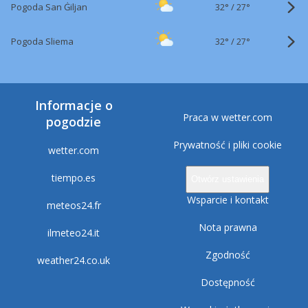
32°
/
Pogoda San Ġiljan
27°
32°
/
Pogoda Sliema
27°
Informacje o
Praca w wetter.com
pogodzie
Prywatność i pliki cookie
wetter.com
tiempo.es
Otwórz ustawienia
Wsparcie i kontakt
meteos24.fr
Nota prawna
ilmeteo24.it
Zgodność
weather24.co.uk
Dostępność