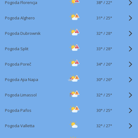
38°
/
Pogoda Florencja
22°
31°
/
Pogoda Alghero
25°
32°
/
Pogoda Dubrownik
28°
33°
/
Pogoda Split
28°
34°
/
Pogoda Poreč
26°
30°
/
Pogoda Ajia Napa
26°
32°
/
Pogoda Limassol
25°
30°
/
Pogoda Pafos
25°
32°
/
Pogoda Valletta
27°