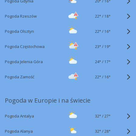
20°
/
Pogoda Gdynia
16°
22°
/
Pogoda Rzeszów
18°
22°
/
Pogoda Olsztyn
16°
23°
/
Pogoda Częstochowa
19°
24°
/
Pogoda Jelenia Góra
17°
22°
/
Pogoda Zamość
16°
Pogoda w Europie i na świecie
32°
/
Pogoda Antalya
27°
32°
/
Pogoda Alanya
28°