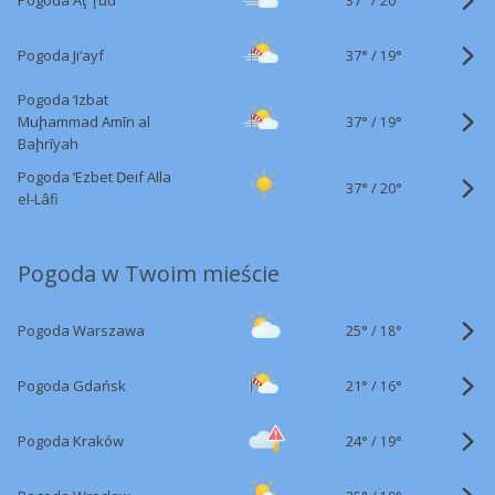
Pogoda Aţ Ţūd
20°
37°
/
Pogoda Ji‘ayf
19°
Pogoda ‘Izbat
37°
/
Muḩammad Amīn al
19°
Baḩrīyah
Pogoda ‘Ezbet Ḍeif Alla
37°
/
20°
el-Lâfi
Pogoda w Twoim mieście
25°
/
Pogoda Warszawa
18°
21°
/
Pogoda Gdańsk
16°
24°
/
Pogoda Kraków
19°