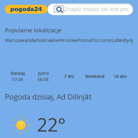
Popularne lokalizacje
Warszawa
Gdańsk
Kraków
Wrocław
Poznań
Szczecin
Lublin
Bydgo
Dzisiaj
Jutro
7 dni
Weekend
16 dni
07.08.
08.08.
Pogoda dzisiaj, Ad Dilinjāt
22°