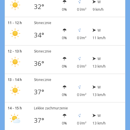
W
32°
0%
0 l/m²
9 km/h
11 - 12 h
Słonecznie
W
34°
0%
0 l/m²
11 km/h
12 - 13 h
Słonecznie
W
36°
0%
0 l/m²
13 km/h
13 - 14 h
Słonecznie
W
37°
0%
0 l/m²
13 km/h
14 - 15 h
Lekkie zachmurzenie
W
37°
0%
0 l/m²
13 km/h