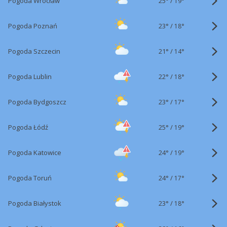
25°
/
Pogoda Wrocław
19°
23°
/
Pogoda Poznań
18°
21°
/
Pogoda Szczecin
14°
22°
/
Pogoda Lublin
18°
23°
/
Pogoda Bydgoszcz
17°
25°
/
Pogoda Łódź
19°
24°
/
Pogoda Katowice
19°
24°
/
Pogoda Toruń
17°
23°
/
Pogoda Białystok
18°