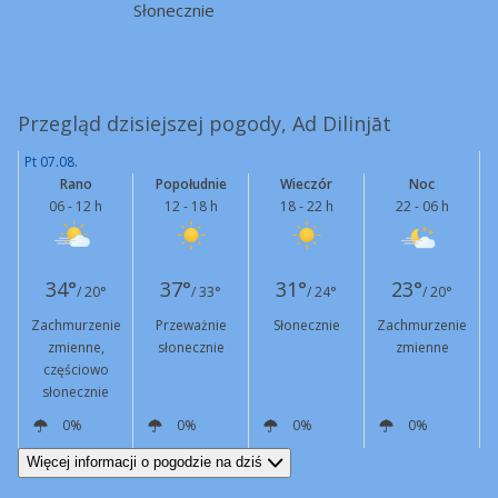
Słonecznie
Przegląd dzisiejszej pogody, Ad Dilinjāt
Pt 07.08.
Rano
Popołudnie
Wieczór
Noc
06 - 12 h
12 - 18 h
18 - 22 h
22 - 06 h
34°
37°
31°
23°
/ 20°
/ 33°
/ 24°
/ 20°
Zachmurzenie
Przeważnie
Słonecznie
Zachmurzenie
zmienne,
słonecznie
zmienne
częściowo
słonecznie
0%
0%
0%
0%
W
7 km/h
W
15 km/h
NW
12 km/h
W
5 km/h
Więcej informacji o pogodzie na dziś