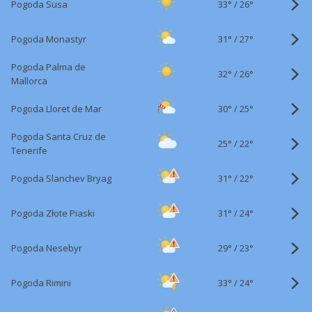
33°
/
Pogoda Susa
26°
31°
/
Pogoda Monastyr
27°
Pogoda Palma de
32°
/
26°
Mallorca
30°
/
Pogoda Lloret de Mar
25°
Pogoda Santa Cruz de
25°
/
22°
Tenerife
31°
/
Pogoda Slanchev Bryag
22°
31°
/
Pogoda Złote Piaski
24°
29°
/
Pogoda Nesebyr
23°
33°
/
Pogoda Rimini
24°