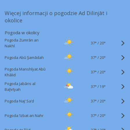
Więcej informacji o pogodzie Ad Dilinjāt i
okolice
Pogoda w okolicy
Pogoda Zumrān an
37°
/
20°
Nakhl
37°
/
Pogoda Abū Şamādah
20°
Pogoda Manshīyat Abū
37°
/
20°
Khālid
Pogoda Jabāris al
37°
/
19°
Baḩrīyah
37°
/
Pogoda Naj‘ Sa‘d
20°
37°
/
Pogoda ‘Izbat an Nahr
20°
37°
/