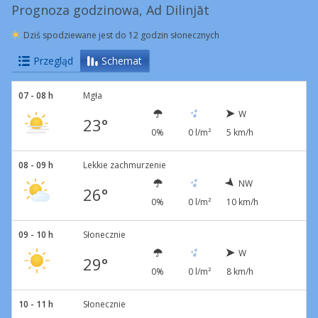
Prognoza godzinowa, Ad Dilinjāt
Dziś spodziewane jest do 12 godzin słonecznych
Przegląd
Schemat
07 - 08 h
Mgła
W
23°
0%
0 l/m²
5 km/h
08 - 09 h
Lekkie zachmurzenie
NW
26°
0%
0 l/m²
10 km/h
09 - 10 h
Słonecznie
W
29°
0%
0 l/m²
8 km/h
10 - 11 h
Słonecznie