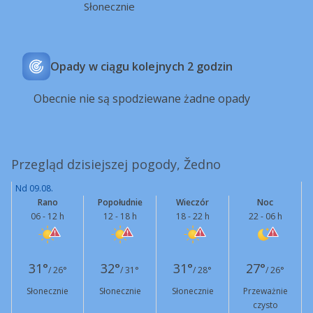
Słonecznie
Opady w ciągu kolejnych 2 godzin
Obecnie nie są spodziewane żadne opady
Przegląd dzisiejszej pogody, Žedno
Nd 09.08.
Rano
Popołudnie
Wieczór
Noc
06 - 12 h
12 - 18 h
18 - 22 h
22 - 06 h
31°
32°
31°
27°
/ 26°
/ 31°
/ 28°
/ 26°
Słonecznie
Słonecznie
Słonecznie
Przeważnie
czysto