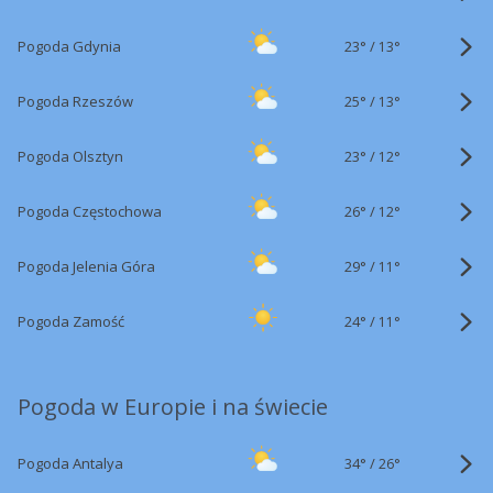
23°
/
Pogoda Gdynia
13°
25°
/
Pogoda Rzeszów
13°
23°
/
Pogoda Olsztyn
12°
26°
/
Pogoda Częstochowa
12°
29°
/
Pogoda Jelenia Góra
11°
24°
/
Pogoda Zamość
11°
Pogoda w Europie i na świecie
34°
/
Pogoda Antalya
26°