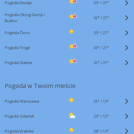
33°
/
Pogoda Divulje
27°
Pogoda Okrug Gornji /
32°
/
27°
Bušinci
33°
/
Pogoda Čiovo
27°
33°
/
Pogoda Trogir
27°
32°
/
Pogoda Slatine
27°
Pogoda w Twoim mieście
25°
/
Pogoda Warszawa
13°
23°
/
Pogoda Gdańsk
12°
26°
/
Pogoda Kraków
13°