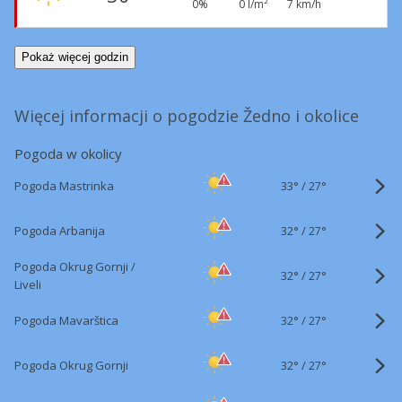
0%
0 l/m²
7 km/h
Pokaż więcej godzin
Więcej informacji o pogodzie Žedno i okolice
Pogoda w okolicy
33°
/
Pogoda Mastrinka
27°
32°
/
Pogoda Arbanija
27°
Pogoda Okrug Gornji /
32°
/
27°
Liveli
32°
/
Pogoda Mavarštica
27°
32°
/
Pogoda Okrug Gornji
27°