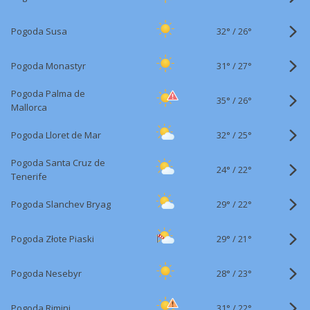
32°
/
Pogoda Susa
26°
31°
/
Pogoda Monastyr
27°
Pogoda Palma de
35°
/
26°
Mallorca
32°
/
Pogoda Lloret de Mar
25°
Pogoda Santa Cruz de
24°
/
22°
Tenerife
29°
/
Pogoda Slanchev Bryag
22°
29°
/
Pogoda Złote Piaski
21°
28°
/
Pogoda Nesebyr
23°
31°
/
Pogoda Rimini
22°