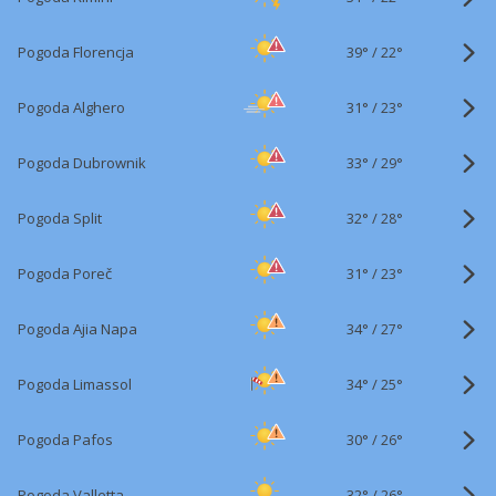
39°
/
Pogoda Florencja
22°
31°
/
Pogoda Alghero
23°
33°
/
Pogoda Dubrownik
29°
32°
/
Pogoda Split
28°
31°
/
Pogoda Poreč
23°
34°
/
Pogoda Ajia Napa
27°
34°
/
Pogoda Limassol
25°
30°
/
Pogoda Pafos
26°
32°
/
Pogoda Valletta
26°