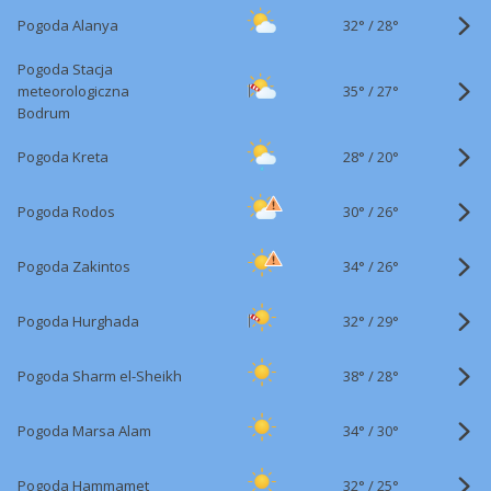
32°
/
Pogoda Alanya
28°
Pogoda Stacja
35°
/
meteorologiczna
27°
Bodrum
28°
/
Pogoda Kreta
20°
30°
/
Pogoda Rodos
26°
34°
/
Pogoda Zakintos
26°
32°
/
Pogoda Hurghada
29°
38°
/
Pogoda Sharm el-Sheikh
28°
34°
/
Pogoda Marsa Alam
30°
32°
/
Pogoda Hammamet
25°