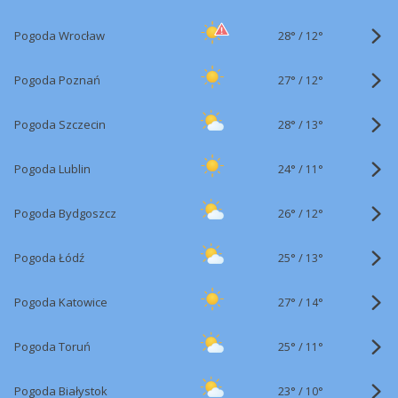
28°
/
Pogoda Wrocław
12°
27°
/
Pogoda Poznań
12°
28°
/
Pogoda Szczecin
13°
24°
/
Pogoda Lublin
11°
26°
/
Pogoda Bydgoszcz
12°
25°
/
Pogoda Łódź
13°
27°
/
Pogoda Katowice
14°
25°
/
Pogoda Toruń
11°
23°
/
Pogoda Białystok
10°