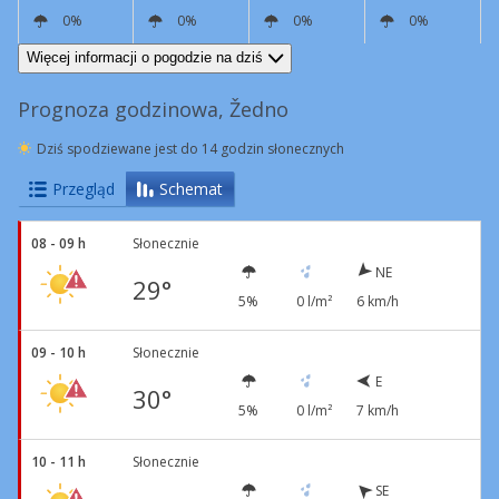
0%
0%
0%
0%
N
6 km/h
W
19 km/h
W
6 km/h
N
4 km/h
Więcej informacji o pogodzie na dziś
Prognoza godzinowa, Žedno
Dziś spodziewane jest do 14 godzin słonecznych
Przegląd
Schemat
08 - 09 h
Słonecznie
NE
29°
5%
0 l/m²
6 km/h
09 - 10 h
Słonecznie
E
30°
5%
0 l/m²
7 km/h
10 - 11 h
Słonecznie
SE