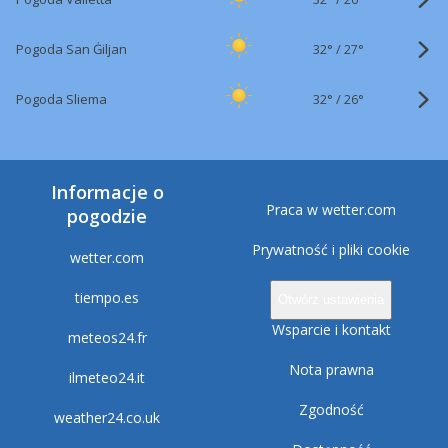
32°
/
Pogoda San Ġiljan
27°
32°
/
Pogoda Sliema
26°
Informacje o
Praca w wetter.com
pogodzie
Prywatność i pliki cookie
wetter.com
tiempo.es
Otwórz ustawienia
Wsparcie i kontakt
meteos24.fr
Nota prawna
ilmeteo24.it
Zgodność
weather24.co.uk