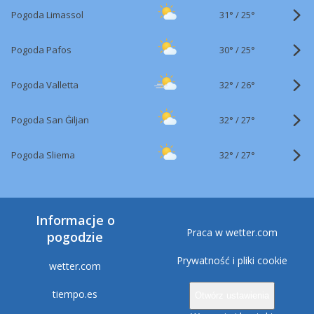
31°
/
Pogoda Limassol
25°
30°
/
Pogoda Pafos
25°
32°
/
Pogoda Valletta
26°
32°
/
Pogoda San Ġiljan
27°
32°
/
Pogoda Sliema
27°
Informacje o
Praca w wetter.com
pogodzie
Prywatność i pliki cookie
wetter.com
tiempo.es
Otwórz ustawienia