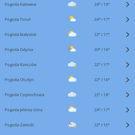
24°
/
Pogoda Katowice
19°
24°
/
Pogoda Toruń
17°
22°
/
Pogoda Białystok
17°
20°
/
Pogoda Gdynia
16°
22°
/
Pogoda Rzeszów
17°
22°
/
Pogoda Olsztyn
16°
23°
/
Pogoda Częstochowa
18°
24°
/
Pogoda Jelenia Góra
17°
22°
/
Pogoda Zamość
15°