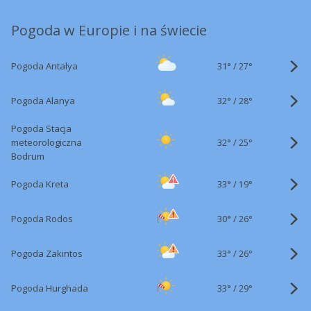
Pogoda w Europie i na świecie
31°
/
Pogoda Antalya
27°
32°
/
Pogoda Alanya
28°
Pogoda Stacja
32°
/
meteorologiczna
25°
Bodrum
33°
/
Pogoda Kreta
19°
30°
/
Pogoda Rodos
26°
33°
/
Pogoda Zakintos
26°
33°
/
Pogoda Hurghada
29°