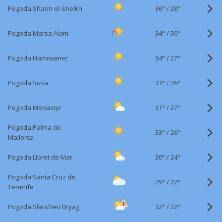
36°
/
Pogoda Sharm el-Sheikh
28°
34°
/
Pogoda Marsa Alam
30°
34°
/
Pogoda Hammamet
27°
33°
/
Pogoda Susa
26°
31°
/
Pogoda Monastyr
27°
Pogoda Palma de
33°
/
26°
Mallorca
30°
/
Pogoda Lloret de Mar
24°
Pogoda Santa Cruz de
25°
/
22°
Tenerife
32°
/
Pogoda Slanchev Bryag
22°