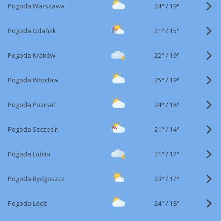
24°
/
Pogoda Warszawa
19°
21°
/
Pogoda Gdańsk
15°
22°
/
Pogoda Kraków
19°
25°
/
Pogoda Wrocław
19°
24°
/
Pogoda Poznań
18°
21°
/
Pogoda Szczecin
14°
21°
/
Pogoda Lublin
17°
23°
/
Pogoda Bydgoszcz
17°
24°
/
Pogoda Łódź
18°