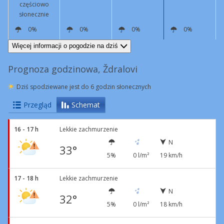
częściowo
słonecznie
0%
0%
0%
0%
N
19 km/h
N
9 km/h
N
5 km/h
N
11 km/h
Więcej informacji o pogodzie na dziś
Prognoza godzinowa, Ždralovi
Dziś spodziewane jest do 6 godzin słonecznych
Przegląd
Schemat
16 - 17 h
Lekkie zachmurzenie
N
33°
5%
0 l/m²
19 km/h
17 - 18 h
Lekkie zachmurzenie
N
32°
5%
0 l/m²
18 km/h