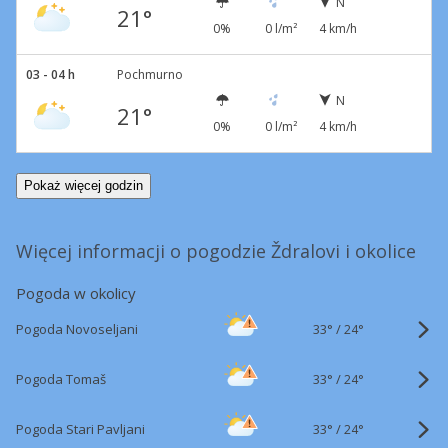
N
21°
0%
0 l/m²
4 km/h
03 - 04 h
Pochmurno
N
21°
0%
0 l/m²
4 km/h
Pokaż więcej godzin
Więcej informacji o pogodzie Ždralovi i okolice
Pogoda w okolicy
33°
/
Pogoda Novoseljani
24°
33°
/
Pogoda Tomaš
24°
33°
/
Pogoda Stari Pavljani
24°