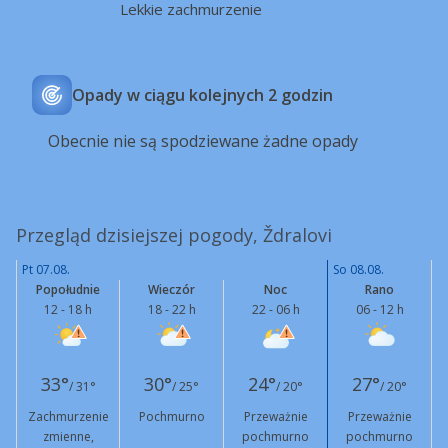
Lekkie zachmurzenie
Opady w ciągu kolejnych 2 godzin
Obecnie nie są spodziewane żadne opady
Przegląd dzisiejszej pogody, Ždralovi
Pt 07.08.
So 08.08.
Popołudnie
Wieczór
Noc
Rano
12 - 18 h
18 - 22 h
22 - 06 h
06 - 12 h
33°
30°
24°
27°
/ 31°
/ 25°
/ 20°
/ 20°
Zachmurzenie
Pochmurno
Przeważnie
Przeważnie
zmienne,
pochmurno
pochmurno