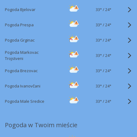
33°
/
Pogoda Bjelovar
24°
33°
/
Pogoda Prespa
24°
33°
/
Pogoda Grginac
24°
Pogoda Markovac
33°
/
24°
Trojstveni
33°
/
Pogoda Brezovac
24°
33°
/
Pogoda Ivanovčani
24°
33°
/
Pogoda Male Sredice
24°
Pogoda w Twoim mieście