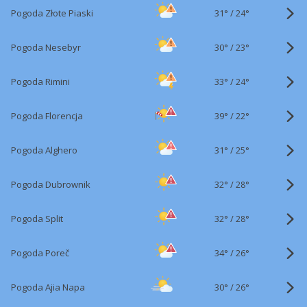
31°
/
Pogoda Złote Piaski
24°
30°
/
Pogoda Nesebyr
23°
33°
/
Pogoda Rimini
24°
39°
/
Pogoda Florencja
22°
31°
/
Pogoda Alghero
25°
32°
/
Pogoda Dubrownik
28°
32°
/
Pogoda Split
28°
34°
/
Pogoda Poreč
26°
30°
/
Pogoda Ajia Napa
26°