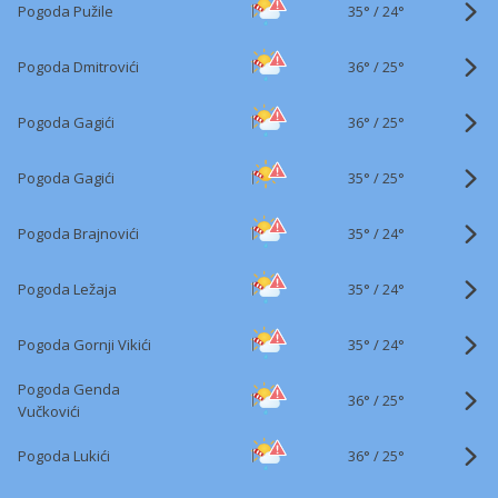
35°
/
Pogoda Pužile
24°
36°
/
Pogoda Dmitrovići
25°
36°
/
Pogoda Gagići
25°
35°
/
Pogoda Gagići
25°
35°
/
Pogoda Brajnovići
24°
35°
/
Pogoda Ležaja
24°
35°
/
Pogoda Gornji Vikići
24°
Pogoda Genda
36°
/
25°
Vučkovići
36°
/
Pogoda Lukići
25°