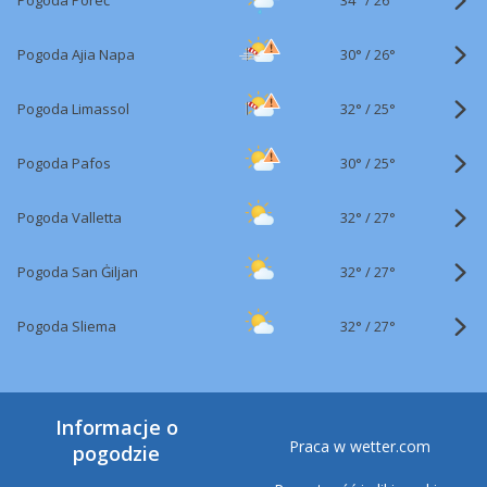
Pogoda Poreč
26°
30°
/
Pogoda Ajia Napa
26°
32°
/
Pogoda Limassol
25°
30°
/
Pogoda Pafos
25°
32°
/
Pogoda Valletta
27°
32°
/
Pogoda San Ġiljan
27°
32°
/
Pogoda Sliema
27°
Informacje o
Praca w wetter.com
pogodzie