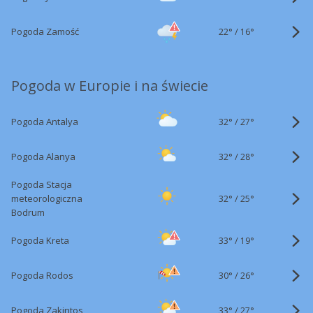
22°
/
Pogoda Zamość
16°
Pogoda w Europie i na świecie
32°
/
Pogoda Antalya
27°
32°
/
Pogoda Alanya
28°
Pogoda Stacja
32°
/
meteorologiczna
25°
Bodrum
33°
/
Pogoda Kreta
19°
30°
/
Pogoda Rodos
26°
33°
/
Pogoda Zakintos
27°