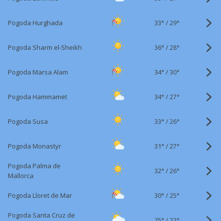
33°
/
Pogoda Hurghada
29°
36°
/
Pogoda Sharm el-Sheikh
28°
34°
/
Pogoda Marsa Alam
30°
34°
/
Pogoda Hammamet
27°
33°
/
Pogoda Susa
26°
31°
/
Pogoda Monastyr
27°
Pogoda Palma de
32°
/
26°
Mallorca
30°
/
Pogoda Lloret de Mar
25°
Pogoda Santa Cruz de
25°
/
22°