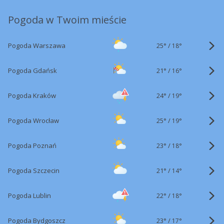
Pogoda w Twoim mieście
25°
/
Pogoda Warszawa
18°
21°
/
Pogoda Gdańsk
16°
24°
/
Pogoda Kraków
19°
25°
/
Pogoda Wrocław
19°
23°
/
Pogoda Poznań
18°
21°
/
Pogoda Szczecin
14°
22°
/
Pogoda Lublin
18°
23°
/
Pogoda Bydgoszcz
17°