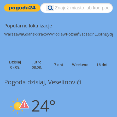
Popularne lokalizacje
Warszawa
Gdańsk
Kraków
Wrocław
Poznań
Szczecin
Lublin
Bydgo
Dzisiaj
Jutro
7 dni
Weekend
16 dni
07.08.
08.08.
Pogoda dzisiaj, Veselinovići
24°