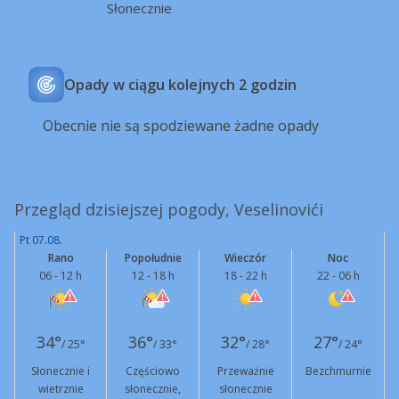
Słonecznie
Opady w ciągu kolejnych 2 godzin
Obecnie nie są spodziewane żadne opady
Przegląd dzisiejszej pogody, Veselinovići
Pt 07.08.
Rano
Popołudnie
Wieczór
Noc
06 - 12 h
12 - 18 h
18 - 22 h
22 - 06 h
34°
36°
32°
27°
/ 25°
/ 33°
/ 28°
/ 24°
Słonecznie i
Częściowo
Przeważnie
Bezchmurnie
wietrznie
słonecznie,
słonecznie