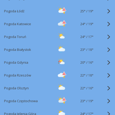
25°
/
Pogoda Łódź
19°
24°
/
Pogoda Katowice
19°
24°
/
Pogoda Toruń
17°
23°
/
Pogoda Białystok
18°
20°
/
Pogoda Gdynia
16°
22°
/
Pogoda Rzeszów
18°
22°
/
Pogoda Olsztyn
16°
23°
/
Pogoda Częstochowa
19°
24°
/
Pogoda Jelenia Góra
17°