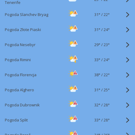
Tenerife
31°
/
Pogoda Slanchev Bryag
22°
31°
/
Pogoda Złote Piaski
24°
29°
/
Pogoda Nesebyr
23°
33°
/
Pogoda Rimini
24°
38°
/
Pogoda Florencja
22°
31°
/
Pogoda Alghero
25°
32°
/
Pogoda Dubrownik
28°
33°
/
Pogoda Split
28°
34°
/