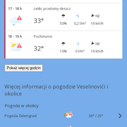
17 - 18 h
Lekki, przelotny deszcz
NE
33°
50%
0,2 l/m²
16 km/h
18 - 19 h
Pochmurno
NE
32°
10%
0 l/m²
16 km/h
Pokaż więcej godzin
Więcej informacji o pogodzie Veselinovići i
okolice
Pogoda w okolicy
36°
/
Pogoda Zelengrad
25°