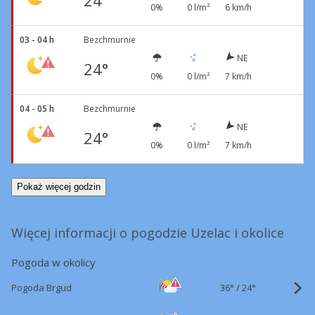
24°
0%
0 l/m²
6 km/h
03 - 04 h
Bezchmurnie
NE
24°
0%
0 l/m²
7 km/h
04 - 05 h
Bezchmurnie
NE
24°
0%
0 l/m²
7 km/h
Pokaż więcej godzin
Więcej informacji o pogodzie Uzelac i okolice
Pogoda w okolicy
36°
/
Pogoda Brgud
24°