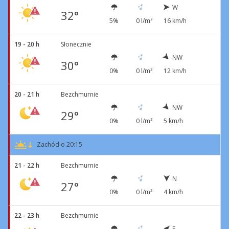
W
32°
5%
0 l/m²
16 km/h
19 - 20 h
Słonecznie
NW
30°
0%
0 l/m²
12 km/h
20 - 21 h
Bezchmurnie
NW
29°
0%
0 l/m²
5 km/h
Zachód o 20:15
21 - 22 h
Bezchmurnie
N
27°
0%
0 l/m²
4 km/h
22 - 23 h
Bezchmurnie
E