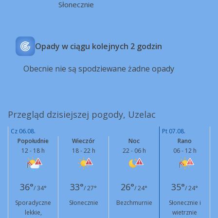
Słonecznie
Opady w ciągu kolejnych 2 godzin
Obecnie nie są spodziewane żadne opady
Przegląd dzisiejszej pogody, Uzelac
Cz 06.08.
Pt 07.08.
Popołudnie
Wieczór
Noc
Rano
12 - 18 h
18 - 22 h
22 - 06 h
06 - 12 h
36°
33°
26°
35°
/ 34°
/ 27°
/ 24°
/ 24°
Sporadyczne
Słonecznie
Bezchmurnie
Słonecznie i
lekkie,
wietrznie