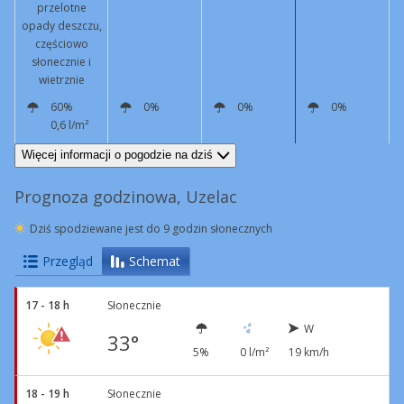
przelotne
opady deszczu,
częściowo
słonecznie i
wietrznie
60%
0%
0%
0%
0,6 l/m²
W
18 km/h
Podmuchy
42 km/h
W
9 km/h
NE
6 km/h
NE
16 km/h
Podmuchy
46 km/h
Więcej informacji o pogodzie na dziś
Prognoza godzinowa, Uzelac
Dziś spodziewane jest do 9 godzin słonecznych
Przegląd
Schemat
17 - 18 h
Słonecznie
W
33°
5%
0 l/m²
19 km/h
18 - 19 h
Słonecznie