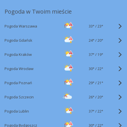
Pogoda w Twoim mieście
33°
/
Pogoda Warszawa
23°
24°
/
Pogoda Gdańsk
20°
37°
/
Pogoda Kraków
19°
30°
/
Pogoda Wrocław
22°
29°
/
Pogoda Poznań
21°
26°
/
Pogoda Szczecin
20°
37°
/
Pogoda Lublin
22°
30°
/
Pogoda Bydgoszcz
22°