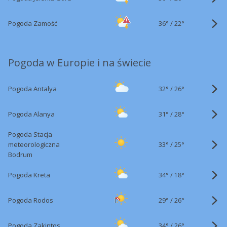
36°
/
Pogoda Zamość
22°
Pogoda w Europie i na świecie
32°
/
Pogoda Antalya
26°
31°
/
Pogoda Alanya
28°
Pogoda Stacja
33°
/
meteorologiczna
25°
Bodrum
34°
/
Pogoda Kreta
18°
29°
/
Pogoda Rodos
26°
34°
/
Pogoda Zakintos
26°