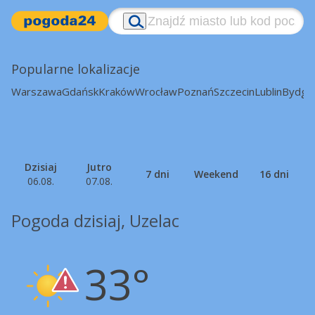
Popularne lokalizacje
Warszawa
Gdańsk
Kraków
Wrocław
Poznań
Szczecin
Lublin
Bydgo
Dzisiaj
Jutro
7 dni
Weekend
16 dni
06.08.
07.08.
Pogoda dzisiaj, Uzelac
33°