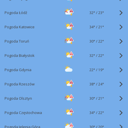
32°
/
Pogoda Łódź
23°
34°
/
Pogoda Katowice
21°
30°
/
Pogoda Toruń
22°
32°
/
Pogoda Białystok
22°
22°
/
Pogoda Gdynia
19°
38°
/
Pogoda Rzeszów
24°
30°
/
Pogoda Olsztyn
21°
34°
/
Pogoda Częstochowa
22°
30°
/
Pogoda Jelenia Góra
20°