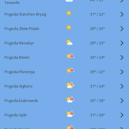
Tenerife
31°
/
Pogoda Slanchev Bryag
22°
29°
/
Pogoda Złote Piaski
25°
29°
/
Pogoda Nesebyr
23°
33°
/
Pogoda Rimini
24°
39°
/
Pogoda Florencja
22°
31°
/
Pogoda Alghero
24°
32°
/
Pogoda Dubrownik
28°
31°
/
Pogoda Split
26°