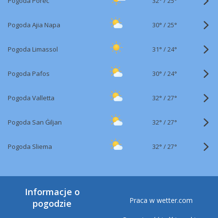
32°
/
Pogoda Poreč
25°
30°
/
Pogoda Ajia Napa
25°
31°
/
Pogoda Limassol
24°
30°
/
Pogoda Pafos
24°
32°
/
Pogoda Valletta
27°
32°
/
Pogoda San Ġiljan
27°
32°
/
Pogoda Sliema
27°
Informacje o
Praca w wetter.com
pogodzie