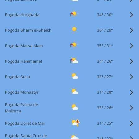
34°
/
Pogoda Hurghada
30°
36°
/
Pogoda Sharm el-Sheikh
29°
35°
/
Pogoda Marsa Alam
31°
34°
/
Pogoda Hammamet
26°
33°
/
Pogoda Susa
27°
31°
/
Pogoda Monastyr
28°
Pogoda Palma de
33°
/
26°
Mallorca
31°
/
Pogoda Lloret de Mar
25°
Pogoda Santa Cruz de
24°
/
23°