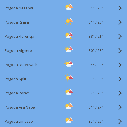
31°
/
Pogoda Nesebyr
25°
31°
/
Pogoda Rimini
25°
38°
/
Pogoda Florencja
21°
30°
/
Pogoda Alghero
23°
34°
/
Pogoda Dubrownik
29°
35°
/
Pogoda Split
30°
32°
/
Pogoda Poreč
26°
31°
/
Pogoda Ajia Napa
27°
35°
/
Pogoda Limassol
25°