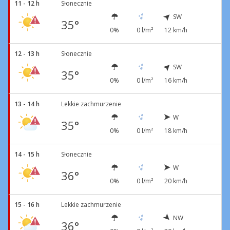
11 - 12 h
Słonecznie
SW
35°
0%
0 l/m²
12 km/h
12 - 13 h
Słonecznie
SW
35°
0%
0 l/m²
16 km/h
13 - 14 h
Lekkie zachmurzenie
W
35°
0%
0 l/m²
18 km/h
14 - 15 h
Słonecznie
W
36°
0%
0 l/m²
20 km/h
15 - 16 h
Lekkie zachmurzenie
NW
36°