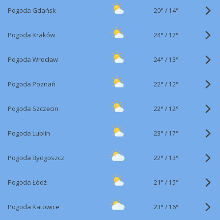
20°
/
Pogoda Gdańsk
14°
24°
/
Pogoda Kraków
17°
24°
/
Pogoda Wrocław
13°
22°
/
Pogoda Poznań
12°
22°
/
Pogoda Szczecin
12°
23°
/
Pogoda Lublin
17°
22°
/
Pogoda Bydgoszcz
13°
21°
/
Pogoda Łódź
15°
23°
/
Pogoda Katowice
16°