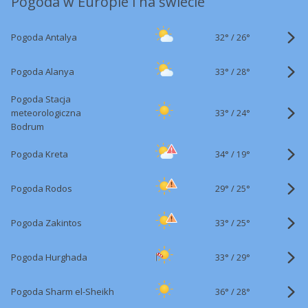
Pogoda w Europie i na świecie
32°
/
Pogoda Antalya
26°
33°
/
Pogoda Alanya
28°
Pogoda Stacja
33°
/
meteorologiczna
24°
Bodrum
34°
/
Pogoda Kreta
19°
29°
/
Pogoda Rodos
25°
33°
/
Pogoda Zakintos
25°
33°
/
Pogoda Hurghada
29°
36°
/
Pogoda Sharm el-Sheikh
28°