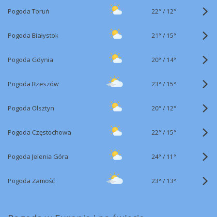
22°
/
Pogoda Toruń
12°
21°
/
Pogoda Białystok
15°
20°
/
Pogoda Gdynia
14°
23°
/
Pogoda Rzeszów
15°
20°
/
Pogoda Olsztyn
12°
22°
/
Pogoda Częstochowa
15°
24°
/
Pogoda Jelenia Góra
11°
23°
/
Pogoda Zamość
13°