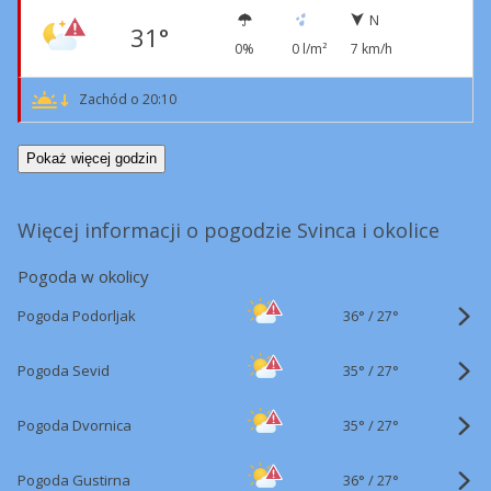
N
31°
0%
0 l/m²
7 km/h
Zachód o 20:10
Pokaż więcej godzin
Więcej informacji o pogodzie Svinca i okolice
Pogoda w okolicy
36°
/
Pogoda Podorljak
27°
35°
/
Pogoda Sevid
27°
35°
/
Pogoda Dvornica
27°
36°
/
Pogoda Gustirna
27°