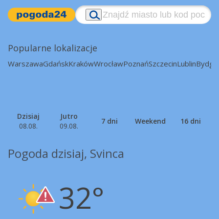
Popularne lokalizacje
Warszawa
Gdańsk
Kraków
Wrocław
Poznań
Szczecin
Lublin
Bydgo
Dzisiaj
Jutro
7 dni
Weekend
16 dni
08.08.
09.08.
Pogoda dzisiaj, Svinca
32°