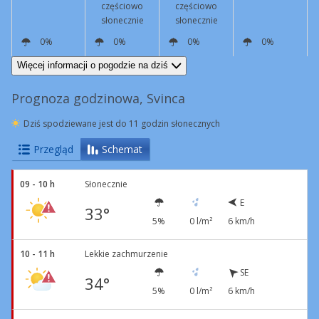
częściowo
częściowo
słonecznie
słonecznie
0%
0%
0%
0%
N
6 km/h
W
16 km/h
N
6 km/h
N
6 km/h
Więcej informacji o pogodzie na dziś
Prognoza godzinowa, Svinca
Dziś spodziewane jest do 11 godzin słonecznych
Przegląd
Schemat
09 - 10 h
Słonecznie
E
33°
5%
0 l/m²
6 km/h
10 - 11 h
Lekkie zachmurzenie
SE
34°
5%
0 l/m²
6 km/h