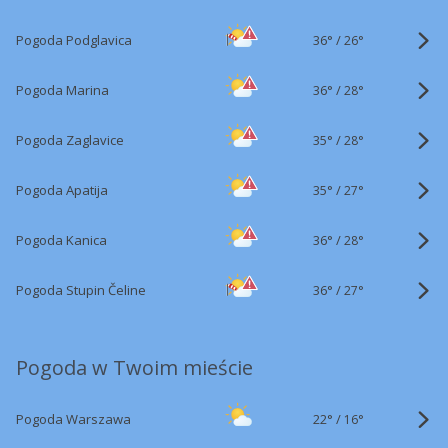
36°
/
Pogoda Podglavica
26°
36°
/
Pogoda Marina
28°
35°
/
Pogoda Zaglavice
28°
35°
/
Pogoda Apatija
27°
36°
/
Pogoda Kanica
28°
36°
/
Pogoda Stupin Čeline
27°
Pogoda w Twoim mieście
22°
/
Pogoda Warszawa
16°