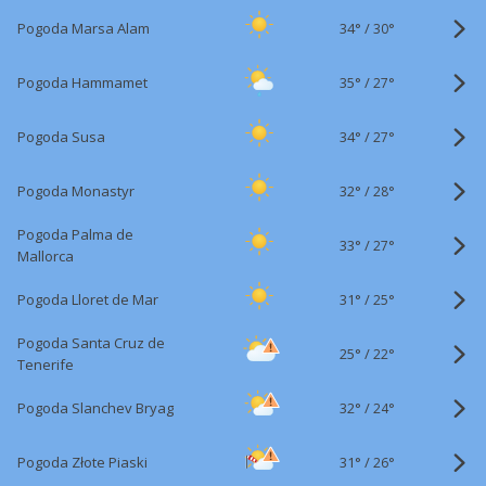
34°
/
Pogoda Marsa Alam
30°
35°
/
Pogoda Hammamet
27°
34°
/
Pogoda Susa
27°
32°
/
Pogoda Monastyr
28°
Pogoda Palma de
33°
/
27°
Mallorca
31°
/
Pogoda Lloret de Mar
25°
Pogoda Santa Cruz de
25°
/
22°
Tenerife
32°
/
Pogoda Slanchev Bryag
24°
31°
/
Pogoda Złote Piaski
26°