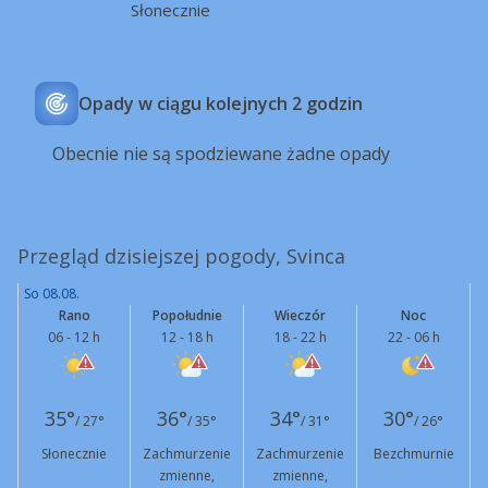
Słonecznie
Opady w ciągu kolejnych 2 godzin
Obecnie nie są spodziewane żadne opady
Przegląd dzisiejszej pogody, Svinca
So 08.08.
Rano
Popołudnie
Wieczór
Noc
06 - 12 h
12 - 18 h
18 - 22 h
22 - 06 h
35°
36°
34°
30°
/ 27°
/ 35°
/ 31°
/ 26°
Słonecznie
Zachmurzenie
Zachmurzenie
Bezchmurnie
zmienne,
zmienne,