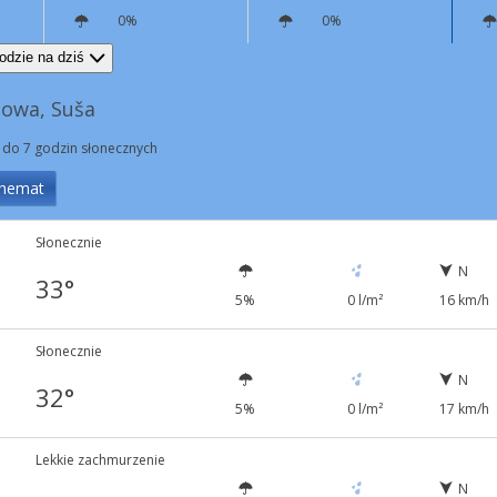
0%
0%
N
9 km/h
N
5 km/h
odzie na dziś
owa, Suša
 do 7 godzin słonecznych
hemat
Słonecznie
N
33°
5%
0 l/m²
16 km/h
Słonecznie
N
32°
5%
0 l/m²
17 km/h
Lekkie zachmurzenie
N