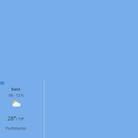
08.
Rano
06 - 12 h
28°
/ 19°
Pochmurno