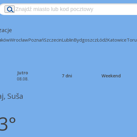
zacje
aków
Wrocław
Poznań
Szczecin
Lublin
Bydgoszcz
Łódź
Katowice
Toru
Jutro
7 dni
Weekend
08.08.
j, Suša
3°