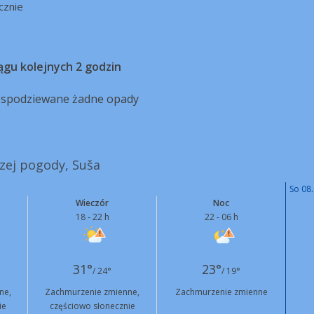
cznie
ągu kolejnych 2 godzin
ą spodziewane żadne opady
szej pogody, Suša
So 08.
Wieczór
Noc
18 - 22 h
22 - 06 h
31°
23°
/ 24°
/ 19°
ne,
Zachmurzenie zmienne,
Zachmurzenie zmienne
ie
częściowo słonecznie