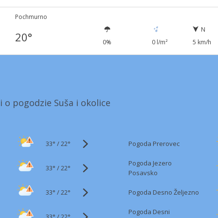
Pochmurno
N
20°
0%
0 l/m²
5 km/h
i o pogodzie Suša i okolice
33°
/
Pogoda Prerovec
22°
Pogoda Jezero
33°
/
22°
Posavsko
33°
/
Pogoda Desno Željezno
22°
Pogoda Desni
33°
/
22°