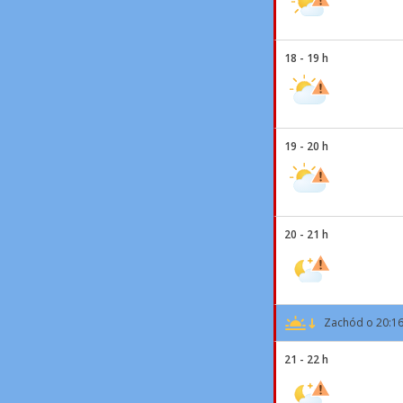
18 - 19 h
19 - 20 h
20 - 21 h
Zachód o 20:1
21 - 22 h