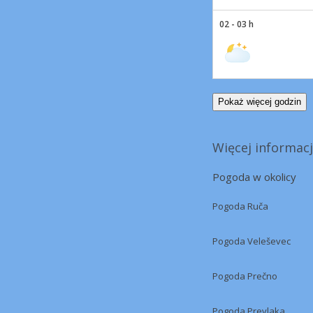
02 - 03 h
Pokaż więcej godzin
Więcej informacj
Pogoda w okolicy
Pogoda Ruča
Pogoda Veleševec
Pogoda Prečno
Pogoda Prevlaka