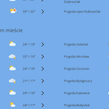
Dubrovčak
33°
/
Pogoda Lijevi Dubravčak
22°
m mieście
24°
/
Pogoda Gdańsk
19°
22°
/
Pogoda Wrocław
19°
24°
/
Pogoda Szczecin
18°
21°
/
Pogoda Bydgoszcz
17°
24°
/
Pogoda Katowice
18°
24°
/
Pogoda Białystok
17°