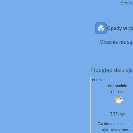
Słone
Opady w ci
Obecnie nie s
Przegląd dzisiej
Pt 07.08.
Popołudnie
12 - 18 h
33°
/ 32°
Zachmurzenie zmien
częściowo słoneczn