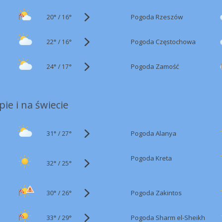
20°
/
Pogoda Rzeszów
16°
22°
/
Pogoda Częstochowa
16°
24°
/
Pogoda Zamość
17°
ie i na świecie
31°
/
Pogoda Alanya
27°
Pogoda Kreta
32°
/
25°
30°
/
Pogoda Zakintos
26°
33°
/
Pogoda Sharm el-Sheikh
29°