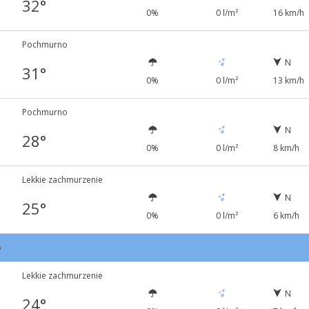
32°
0%
0 l/m²
16 km/h
Pochmurno
N
31°
0%
0 l/m²
13 km/h
Pochmurno
N
28°
0%
0 l/m²
8 km/h
Lekkie zachmurzenie
N
25°
0%
0 l/m²
6 km/h
6
Lekkie zachmurzenie
N
24°