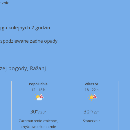
cznie
ągu kolejnych 2 godzin
ą spodziewane żadne opady
szej pogody, Ražanj
Popołudnie
Wieczór
12 - 18 h
18 - 22 h
30°
30°
/ 30°
/ 27°
Zachmurzenie zmienne,
Słonecznie
częściowo słonecznie