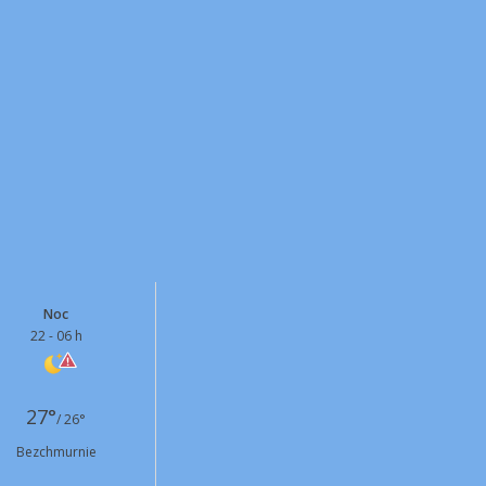
Noc
22 - 06 h
27°
/ 26°
Bezchmurnie