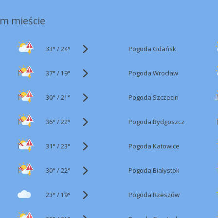
m mieście
33°
/
Pogoda Gdańsk
24°
37°
/
Pogoda Wrocław
19°
30°
/
Pogoda Szczecin
21°
36°
/
Pogoda Bydgoszcz
22°
31°
/
Pogoda Katowice
23°
30°
/
Pogoda Białystok
22°
23°
/
Pogoda Rzeszów
19°