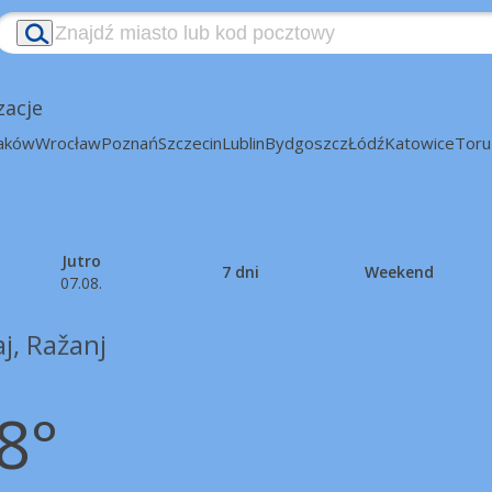
zacje
aków
Wrocław
Poznań
Szczecin
Lublin
Bydgoszcz
Łódź
Katowice
Toru
Jutro
7 dni
Weekend
07.08.
j, Ražanj
8°