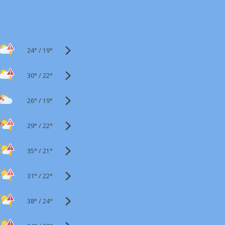
24°
/
19°
30°
/
22°
26°
/
19°
29°
/
22°
35°
/
21°
31°
/
22°
38°
/
24°