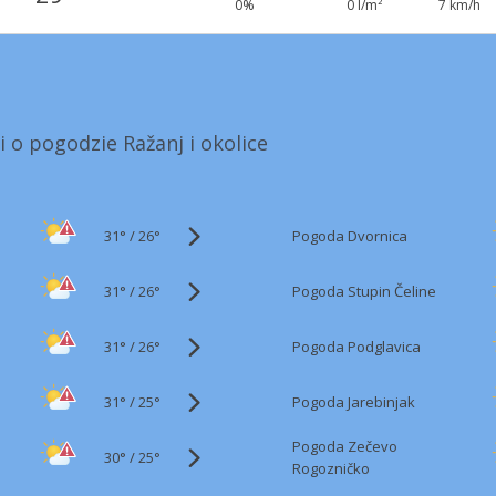
0%
0 l/m²
7 km/h
i o pogodzie Ražanj i okolice
31°
/
Pogoda Dvornica
26°
31°
/
Pogoda Stupin Čeline
26°
31°
/
Pogoda Podglavica
26°
31°
/
Pogoda Jarebinjak
25°
Pogoda Zečevo
30°
/
25°
Rogozničko