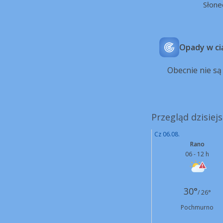
Słone
Opady w ci
Obecnie nie s
Przegląd dzisiej
Cz 06.08.
Rano
06 - 12 h
30°
/ 26°
Pochmurno