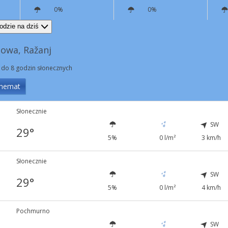
0%
0%
W
10 km/h
NW
7 km/h
odzie na dziś
owa, Ražanj
 do 8 godzin słonecznych
hemat
Słonecznie
SW
29°
5%
0 l/m²
3 km/h
Słonecznie
SW
29°
5%
0 l/m²
4 km/h
Pochmurno
SW