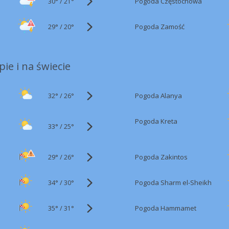
30°
/
Pogoda Częstochowa
21°
29°
/
Pogoda Zamość
20°
ie i na świecie
32°
/
Pogoda Alanya
26°
Pogoda Kreta
33°
/
25°
29°
/
Pogoda Zakintos
26°
34°
/
Pogoda Sharm el-Sheikh
30°
35°
/
Pogoda Hammamet
31°