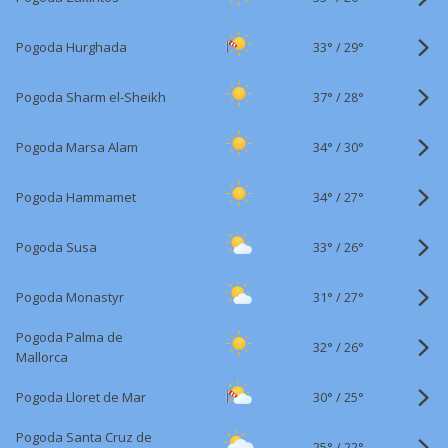
33°
/
Pogoda Hurghada
29°
37°
/
Pogoda Sharm el-Sheikh
28°
34°
/
Pogoda Marsa Alam
30°
34°
/
Pogoda Hammamet
27°
33°
/
Pogoda Susa
26°
31°
/
Pogoda Monastyr
27°
Pogoda Palma de
32°
/
26°
Mallorca
30°
/
Pogoda Lloret de Mar
25°
Pogoda Santa Cruz de
25°
/
22°