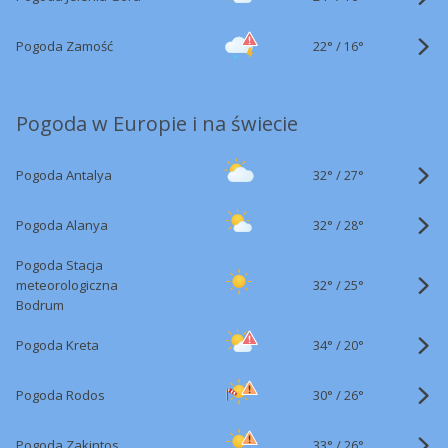
22°
/
Pogoda Zamość
16°
Pogoda w Europie i na świecie
32°
/
Pogoda Antalya
27°
32°
/
Pogoda Alanya
28°
Pogoda Stacja
32°
/
meteorologiczna
25°
Bodrum
34°
/
Pogoda Kreta
20°
30°
/
Pogoda Rodos
26°
33°
/
Pogoda Zakintos
26°