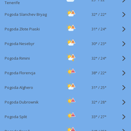
Tenerife
32°
/
Pogoda Slanchev Bryag
22°
31°
/
Pogoda Złote Piaski
24°
30°
/
Pogoda Nesebyr
23°
32°
/
Pogoda Rimini
24°
38°
/
Pogoda Florencja
22°
31°
/
Pogoda Alghero
25°
32°
/
Pogoda Dubrownik
28°
33°
/
Pogoda Split
27°