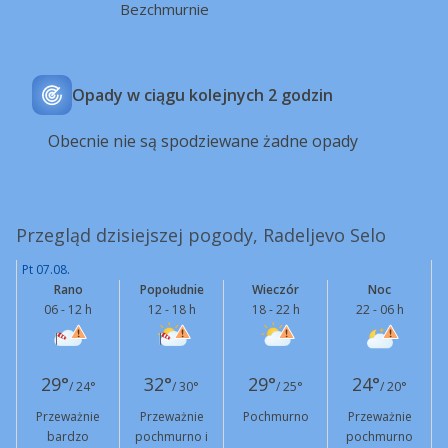
Bezchmurnie
Opady w ciągu kolejnych 2 godzin
Obecnie nie są spodziewane żadne opady
Przegląd dzisiejszej pogody, Radeljevo Selo
Pt 07.08.
Rano
Popołudnie
Wieczór
Noc
06 - 12 h
12 - 18 h
18 - 22 h
22 - 06 h
29°
32°
29°
24°
/ 24°
/ 30°
/ 25°
/ 20°
Przeważnie
Przeważnie
Pochmurno
Przeważnie
bardzo
pochmurno i
pochmurno