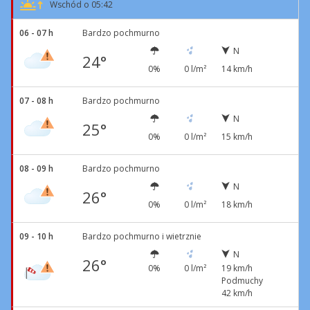
Wschód o 05:42
06 - 07 h
Bardzo pochmurno
N
24°
0%
0 l/m²
14 km/h
07 - 08 h
Bardzo pochmurno
N
25°
0%
0 l/m²
15 km/h
08 - 09 h
Bardzo pochmurno
N
26°
0%
0 l/m²
18 km/h
09 - 10 h
Bardzo pochmurno i wietrznie
N
26°
0%
0 l/m²
19 km/h
Podmuchy
42 km/h