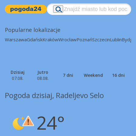
Popularne lokalizacje
Warszawa
Gdańsk
Kraków
Wrocław
Poznań
Szczecin
Lublin
Bydgo
Dzisiaj
Jutro
7 dni
Weekend
16 dni
07.08.
08.08.
Pogoda dzisiaj, Radeljevo Selo
24°