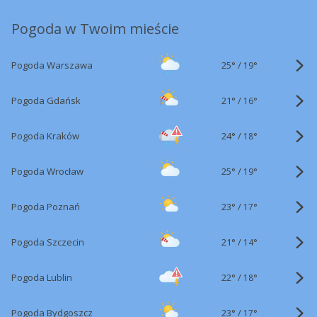
Pogoda w Twoim mieście
25°
/
Pogoda Warszawa
19°
21°
/
Pogoda Gdańsk
16°
24°
/
Pogoda Kraków
18°
25°
/
Pogoda Wrocław
19°
23°
/
Pogoda Poznań
17°
21°
/
Pogoda Szczecin
14°
22°
/
Pogoda Lublin
18°
23°
/
Pogoda Bydgoszcz
17°