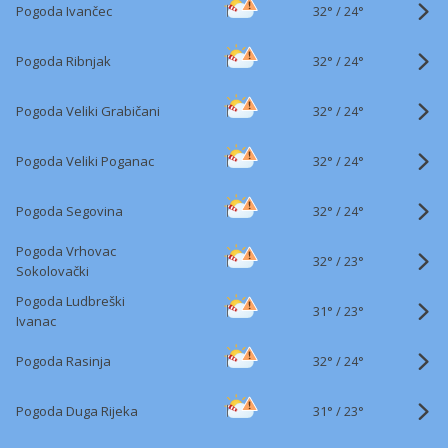
32°
/
Pogoda Ivančec
24°
32°
/
Pogoda Ribnjak
24°
32°
/
Pogoda Veliki Grabičani
24°
32°
/
Pogoda Veliki Poganac
24°
32°
/
Pogoda Segovina
24°
Pogoda Vrhovac
32°
/
23°
Sokolovački
Pogoda Ludbreški
31°
/
23°
Ivanac
32°
/
Pogoda Rasinja
24°
31°
/
Pogoda Duga Rijeka
23°