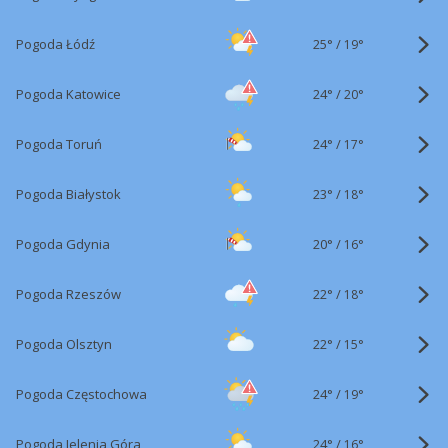
25°
/
Pogoda Łódź
19°
24°
/
Pogoda Katowice
20°
24°
/
Pogoda Toruń
17°
23°
/
Pogoda Białystok
18°
20°
/
Pogoda Gdynia
16°
22°
/
Pogoda Rzeszów
18°
22°
/
Pogoda Olsztyn
15°
24°
/
Pogoda Częstochowa
19°
24°
/
Pogoda Jelenia Góra
16°