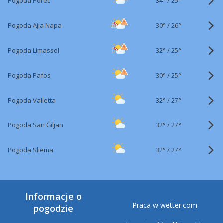
34°
/
Pogoda Poreč
25°
30°
/
Pogoda Ajia Napa
26°
32°
/
Pogoda Limassol
25°
30°
/
Pogoda Pafos
25°
32°
/
Pogoda Valletta
27°
32°
/
Pogoda San Ġiljan
27°
32°
/
Pogoda Sliema
27°
Informacje o
Praca w wetter.com
pogodzie