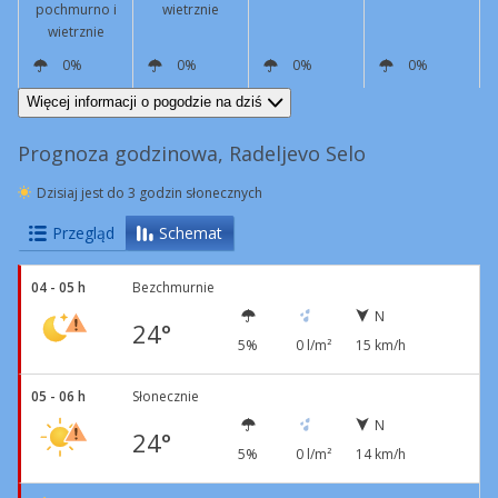
pochmurno i
wietrznie
wietrznie
0%
0%
0%
0%
N
17 km/h
Podmuchy
43 km/h
N
17 km/h
Podmuchy
43 km/h
N
10 km/h
N
8 km/h
Więcej informacji o pogodzie na dziś
Prognoza godzinowa, Radeljevo Selo
Dzisiaj jest do 3 godzin słonecznych
Przegląd
Schemat
04 - 05 h
Bezchmurnie
N
24°
5%
0 l/m²
15 km/h
05 - 06 h
Słonecznie
N
24°
5%
0 l/m²
14 km/h