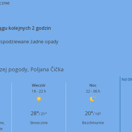
cznie
ągu kolejnych 2 godzin
ą spodziewane żadne opady
szej pogody, Poljana Čička
Nd 09
Wieczór
Noc
18 - 22 h
22 - 06 h
28°
20°
/ 21°
/ 16°
ne,
Słonecznie
Bezchmurnie
ie