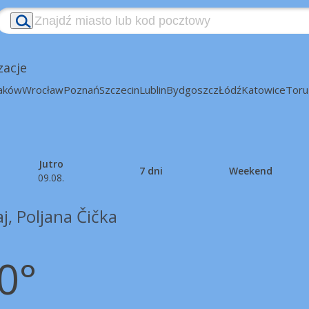
zacje
aków
Wrocław
Poznań
Szczecin
Lublin
Bydgoszcz
Łódź
Katowice
Toru
Jutro
7 dni
Weekend
09.08.
j, Poljana Čička
0°