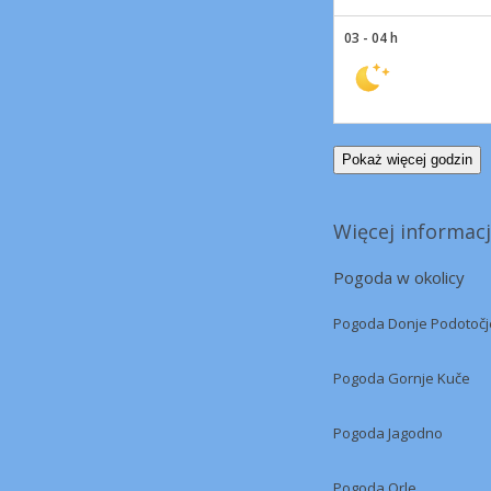
03 - 04 h
Pokaż więcej godzin
Więcej informacj
Pogoda w okolicy
Pogoda Donje Podotočj
Pogoda Gornje Kuče
Pogoda Jagodno
Pogoda Orle