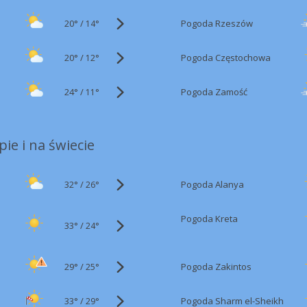
20°
/
Pogoda Rzeszów
14°
20°
/
Pogoda Częstochowa
12°
24°
/
Pogoda Zamość
11°
ie i na świecie
32°
/
Pogoda Alanya
26°
Pogoda Kreta
33°
/
24°
29°
/
Pogoda Zakintos
25°
33°
/
Pogoda Sharm el-Sheikh
29°