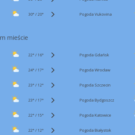
30°
/
Pogoda Vukovina
20°
m mieście
22°
/
Pogoda Gdańsk
16°
24°
/
Pogoda Wrocław
17°
23°
/
Pogoda Szczecin
12°
23°
/
Pogoda Bydgoszcz
17°
22°
/
Pogoda Katowice
15°
22°
/
Pogoda Białystok
12°