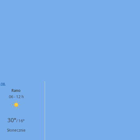
.08.
Rano
06 - 12 h
30°
/ 16°
Słonecznie