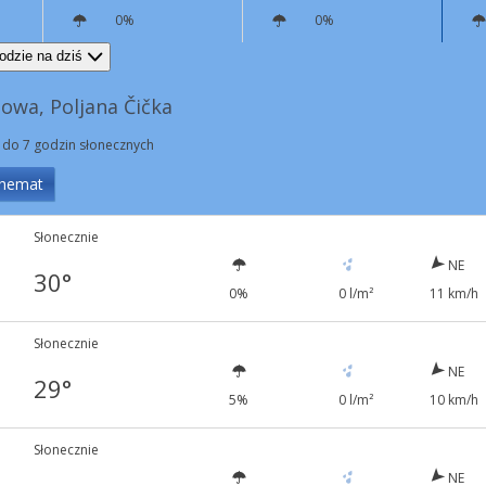
0%
0%
NE
5 km/h
N
3 km/h
odzie na dziś
owa, Poljana Čička
 do 7 godzin słonecznych
hemat
Słonecznie
NE
30°
0%
0 l/m²
11 km/h
Słonecznie
NE
29°
5%
0 l/m²
10 km/h
Słonecznie
NE