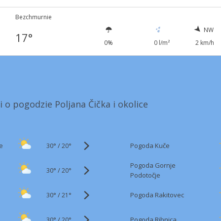
Bezchmurnie
NW
17°
0%
0 l/m²
2 km/h
i o pogodzie Poljana Čička i okolice
30°
/
e
Pogoda Kuče
20°
Pogoda Gornje
30°
/
20°
Podotočje
30°
/
Pogoda Rakitovec
21°
30°
/
Pogoda Ribnica
20°