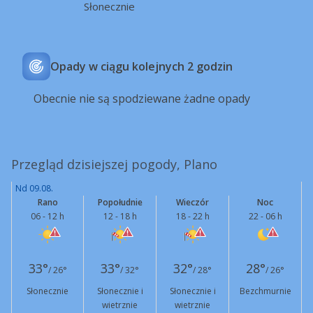
Słonecznie
Opady w ciągu kolejnych 2 godzin
Obecnie nie są spodziewane żadne opady
Przegląd dzisiejszej pogody, Plano
Nd 09.08.
Rano
Popołudnie
Wieczór
Noc
06 - 12 h
12 - 18 h
18 - 22 h
22 - 06 h
33°
33°
32°
28°
/ 26°
/ 32°
/ 28°
/ 26°
Słonecznie
Słonecznie i
Słonecznie i
Bezchmurnie
wietrznie
wietrznie