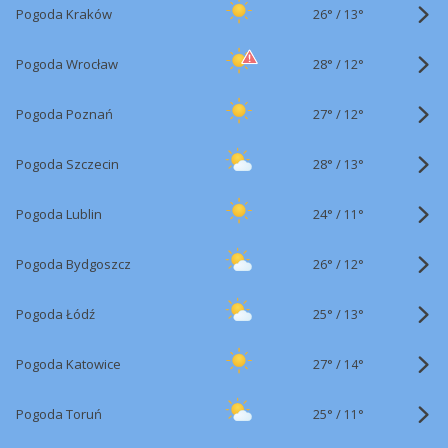
26°
/
Pogoda Kraków
13°
28°
/
Pogoda Wrocław
12°
27°
/
Pogoda Poznań
12°
28°
/
Pogoda Szczecin
13°
24°
/
Pogoda Lublin
11°
26°
/
Pogoda Bydgoszcz
12°
25°
/
Pogoda Łódź
13°
27°
/
Pogoda Katowice
14°
25°
/
Pogoda Toruń
11°