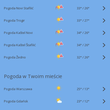
33°
/
Pogoda Novi Stafilić
26°
33°
/
Pogoda Trogir
27°
34°
/
Pogoda Kaštel Novi
26°
34°
/
Pogoda Kaštel Štafilić
26°
32°
/
Pogoda Žedno
26°
Pogoda w Twoim mieście
25°
/
Pogoda Warszawa
13°
23°
/
Pogoda Gdańsk
12°