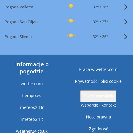
32°
/
Pogoda Valletta
26°
32°
/
Pogoda San Ġiljan
27°
32°
/
Pogoda Sliema
26°
Informacje o
Praca w wetter.com
pogodzie
Prywatność i pliki cookie
wetter.com
tiempo.es
Otwórz ustawienia
Wsparcie i kontakt
meteos24.fr
Nota prawna
ilmeteo24.it
Zgodność
weather24.co.uk