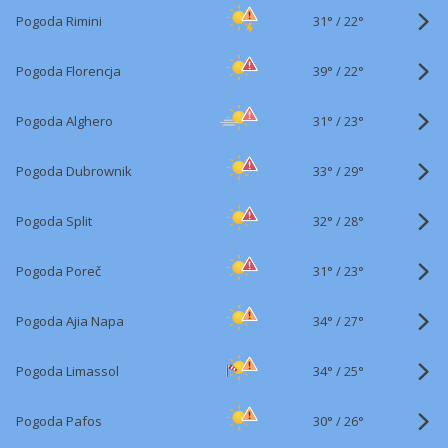
31°
/
Pogoda Rimini
22°
39°
/
Pogoda Florencja
22°
31°
/
Pogoda Alghero
23°
33°
/
Pogoda Dubrownik
29°
32°
/
Pogoda Split
28°
31°
/
Pogoda Poreč
23°
34°
/
Pogoda Ajia Napa
27°
34°
/
Pogoda Limassol
25°
30°
/
Pogoda Pafos
26°