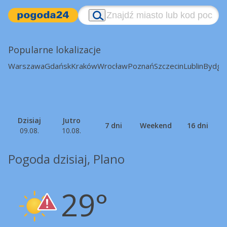
Popularne lokalizacje
Warszawa
Gdańsk
Kraków
Wrocław
Poznań
Szczecin
Lublin
Bydgo
Dzisiaj
Jutro
7 dni
Weekend
16 dni
09.08.
10.08.
Pogoda dzisiaj, Plano
29°