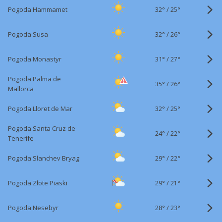
32°
/
Pogoda Hammamet
25°
32°
/
Pogoda Susa
26°
31°
/
Pogoda Monastyr
27°
Pogoda Palma de
35°
/
26°
Mallorca
32°
/
Pogoda Lloret de Mar
25°
Pogoda Santa Cruz de
24°
/
22°
Tenerife
29°
/
Pogoda Slanchev Bryag
22°
29°
/
Pogoda Złote Piaski
21°
28°
/
Pogoda Nesebyr
23°