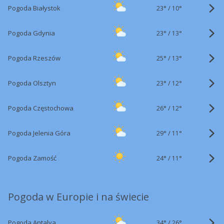
23°
/
Pogoda Białystok
10°
23°
/
Pogoda Gdynia
13°
25°
/
Pogoda Rzeszów
13°
23°
/
Pogoda Olsztyn
12°
26°
/
Pogoda Częstochowa
12°
29°
/
Pogoda Jelenia Góra
11°
24°
/
Pogoda Zamość
11°
Pogoda w Europie i na świecie
34°
/
Pogoda Antalya
26°