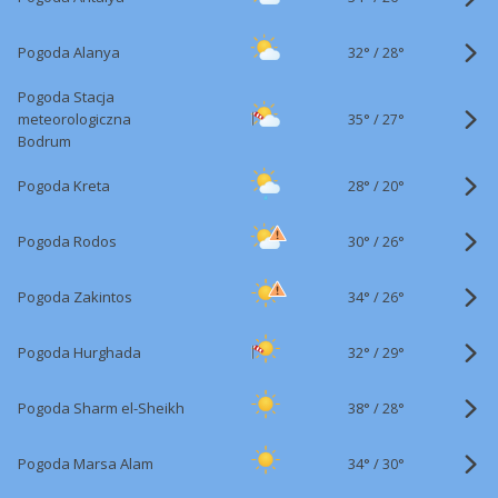
32°
/
Pogoda Alanya
28°
Pogoda Stacja
35°
/
meteorologiczna
27°
Bodrum
28°
/
Pogoda Kreta
20°
30°
/
Pogoda Rodos
26°
34°
/
Pogoda Zakintos
26°
32°
/
Pogoda Hurghada
29°
38°
/
Pogoda Sharm el-Sheikh
28°
34°
/
Pogoda Marsa Alam
30°