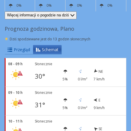
0%
0%
0%
0%
N
8 km/h
SW
18 km/h
N
10 km/h
Podmuchy
42 km/h
N
8 km/h
Więcej informacji o pogodzie na dziś
Prognoza godzinowa, Plano
Dziś spodziewane jest do 13 godzin słonecznych
Przegląd
Schemat
08 - 09 h
Słonecznie
NE
30°
5%
0 l/m²
7 km/h
09 - 10 h
Słonecznie
E
31°
5%
0 l/m²
9 km/h
10 - 11 h
Słonecznie
SE