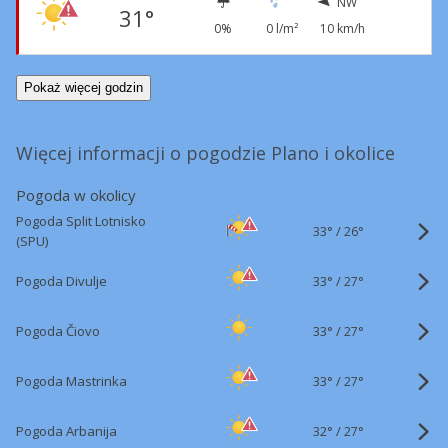
NW
31°
0%
0 l/m²
10 km/h
Pokaż więcej godzin
Więcej informacji o pogodzie Plano i okolice
Pogoda w okolicy
Pogoda Split Lotnisko
33°
/
26°
(SPU)
33°
/
Pogoda Divulje
27°
33°
/
Pogoda Čiovo
27°
33°
/
Pogoda Mastrinka
27°
32°
/
Pogoda Arbanija
27°