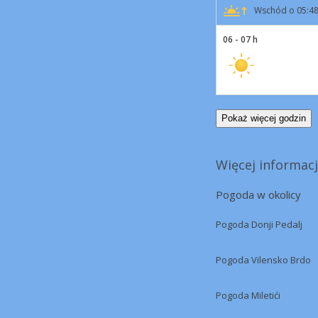
Wschód o 05:4
06 - 07 h
Pokaż więcej godzin
Więcej informacj
Pogoda w okolicy
Pogoda Donji Pedalj
Pogoda Vilensko Brdo
Pogoda Miletići