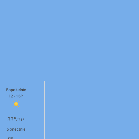
Popołudnie
12 - 18 h
33°
/ 31°
Słonecznie
0%