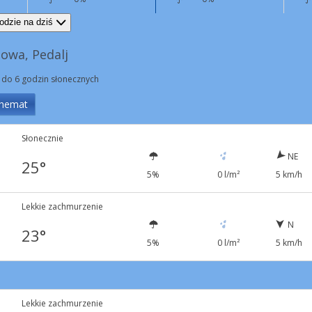
NW
4 km/h
E
4 km/h
odzie na dziś
owa, Pedalj
 do 6 godzin słonecznych
hemat
Słonecznie
NE
25°
5%
0 l/m²
5 km/h
Lekkie zachmurzenie
N
23°
5%
0 l/m²
5 km/h
Lekkie zachmurzenie