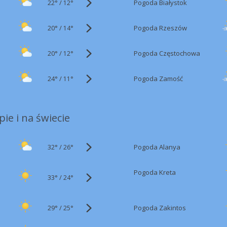
22°
/
Pogoda Białystok
12°
20°
/
Pogoda Rzeszów
14°
20°
/
Pogoda Częstochowa
12°
24°
/
Pogoda Zamość
11°
ie i na świecie
32°
/
Pogoda Alanya
26°
Pogoda Kreta
33°
/
24°
29°
/
Pogoda Zakintos
25°