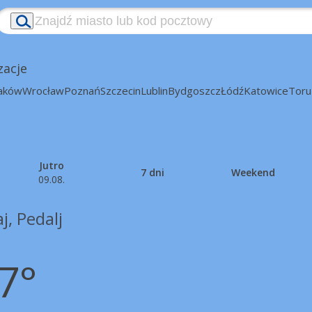
zacje
aków
Wrocław
Poznań
Szczecin
Lublin
Bydgoszcz
Łódź
Katowice
Toru
Jutro
7 dni
Weekend
09.08.
j, Pedalj
7°