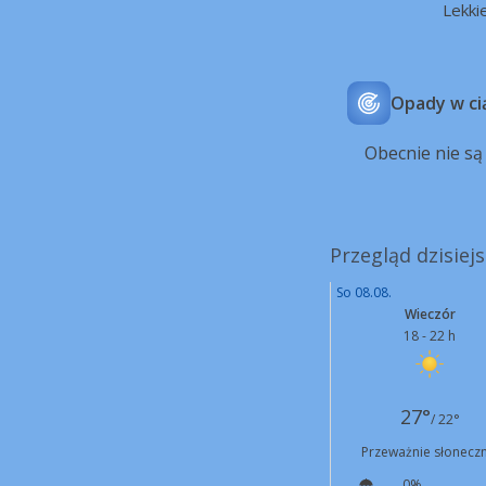
Lekki
Opady w ci
Obecnie nie s
Przegląd dzisiej
So 08.08.
Wieczór
18 - 22 h
27°
/ 22°
Przeważnie słoneczn
0%