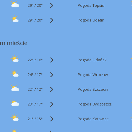
29°
/
Pogoda Tepšići
20°
29°
/
Pogoda Udetin
20°
m mieście
22°
/
Pogoda Gdańsk
16°
24°
/
Pogoda Wrocław
17°
22°
/
Pogoda Szczecin
12°
23°
/
Pogoda Bydgoszcz
17°
21°
/
Pogoda Katowice
15°