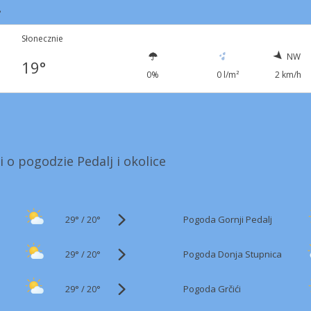
8
Słonecznie
NW
19°
0%
0 l/m²
2 km/h
i o pogodzie Pedalj i okolice
29°
/
Pogoda Gornji Pedalj
20°
29°
/
Pogoda Donja Stupnica
20°
29°
/
Pogoda Grčići
20°