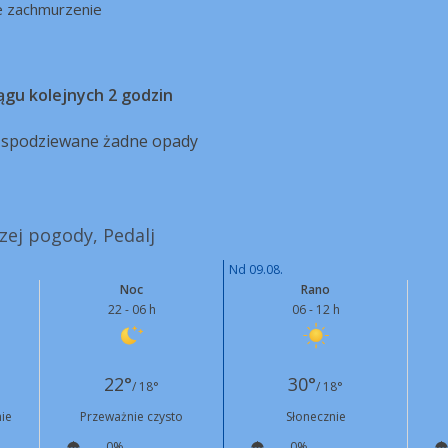
e zachmurzenie
ągu kolejnych 2 godzin
ą spodziewane żadne opady
szej pogody, Pedalj
Nd 09.08.
Noc
Rano
22 - 06 h
06 - 12 h
22°
30°
/ 18°
/ 18°
ie
Przeważnie czysto
Słonecznie
0%
0%