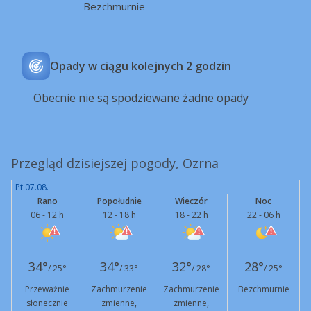
Bezchmurnie
Opady w ciągu kolejnych 2 godzin
Obecnie nie są spodziewane żadne opady
Przegląd dzisiejszej pogody, Ozrna
Pt 07.08.
Rano
Popołudnie
Wieczór
Noc
06 - 12 h
12 - 18 h
18 - 22 h
22 - 06 h
34°
34°
32°
28°
/ 25°
/ 33°
/ 28°
/ 25°
Przeważnie
Zachmurzenie
Zachmurzenie
Bezchmurnie
słonecznie
zmienne,
zmienne,