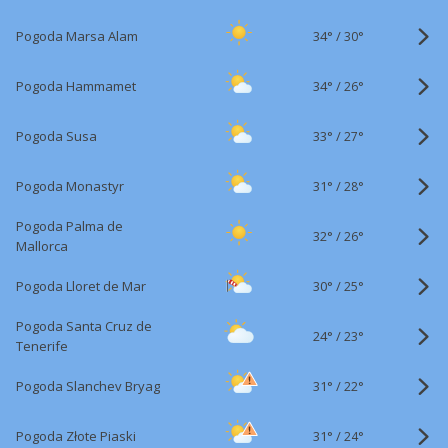
34°
/
Pogoda Marsa Alam
30°
34°
/
Pogoda Hammamet
26°
33°
/
Pogoda Susa
27°
31°
/
Pogoda Monastyr
28°
Pogoda Palma de
32°
/
26°
Mallorca
30°
/
Pogoda Lloret de Mar
25°
Pogoda Santa Cruz de
24°
/
23°
Tenerife
31°
/
Pogoda Slanchev Bryag
22°
31°
/
Pogoda Złote Piaski
24°