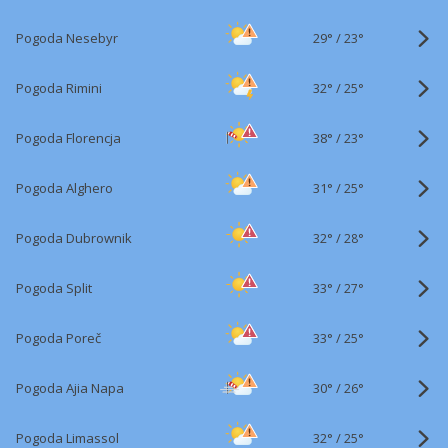
29°
/
Pogoda Nesebyr
23°
32°
/
Pogoda Rimini
25°
38°
/
Pogoda Florencja
23°
31°
/
Pogoda Alghero
25°
32°
/
Pogoda Dubrownik
28°
33°
/
Pogoda Split
27°
33°
/
Pogoda Poreč
25°
30°
/
Pogoda Ajia Napa
26°
32°
/
Pogoda Limassol
25°