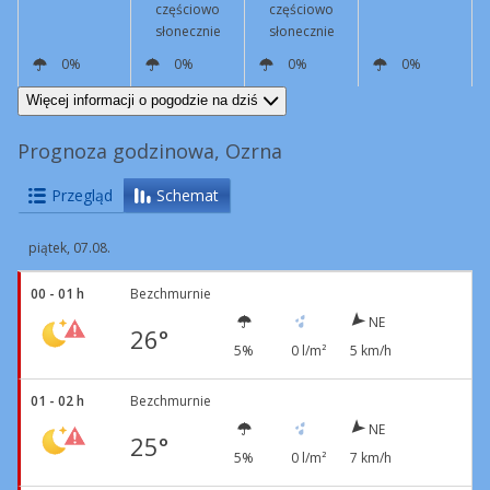
częściowo
częściowo
słonecznie
słonecznie
0%
0%
0%
0%
NE
6 km/h
SW
12 km/h
NE
12 km/h
NE
11 km/h
Więcej informacji o pogodzie na dziś
Prognoza godzinowa, Ozrna
Przegląd
Schemat
piątek, 07.08.
00 - 01 h
Bezchmurnie
NE
26°
5%
0 l/m²
5 km/h
01 - 02 h
Bezchmurnie
NE
25°
5%
0 l/m²
7 km/h