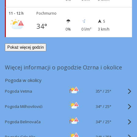
11 - 12 h
Pochmurno
S
34°
0%
0 l/m²
3 km/h
Pokaż więcej godzin
Więcej informacji o pogodzie Ozrna i okolice
Pogoda w okolicy
35°
/
Pogoda Vetma
25°
34°
/
Pogoda Milhovilovići
25°
34°
/
Pogoda Belinovača
25°
34°
/