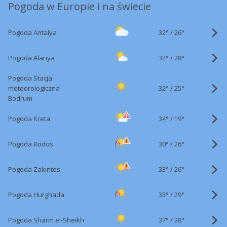
Pogoda w Europie i na świecie
32°
/
Pogoda Antalya
26°
32°
/
Pogoda Alanya
28°
Pogoda Stacja
32°
/
meteorologiczna
25°
Bodrum
34°
/
Pogoda Kreta
19°
30°
/
Pogoda Rodos
26°
33°
/
Pogoda Zakintos
26°
33°
/
Pogoda Hurghada
29°
37°
/
Pogoda Sharm el-Sheikh
28°