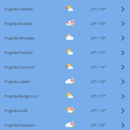
21°
/
Pogoda Gdańsk
16°
23°
/
Pogoda Kraków
19°
25°
/
Pogoda Wrocław
19°
23°
/
Pogoda Poznań
17°
21°
/
Pogoda Szczecin
14°
23°
/
Pogoda Lublin
19°
23°
/
Pogoda Bydgoszcz
17°
25°
/
Pogoda Łódź
19°
24°
/
Pogoda Katowice
20°