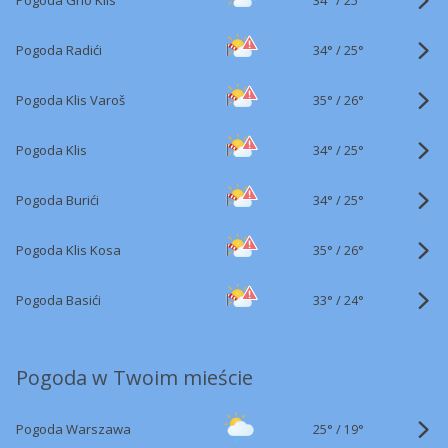
Pogoda Grlo Klis
25°
34°
/
Pogoda Radići
25°
35°
/
Pogoda Klis Varoš
26°
34°
/
Pogoda Klis
25°
34°
/
Pogoda Burići
25°
35°
/
Pogoda Klis Kosa
26°
33°
/
Pogoda Basići
24°
Pogoda w Twoim mieście
25°
/
Pogoda Warszawa
19°