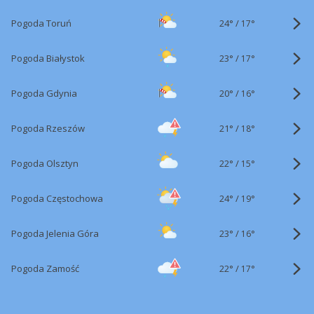
24°
/
Pogoda Toruń
17°
23°
/
Pogoda Białystok
17°
20°
/
Pogoda Gdynia
16°
21°
/
Pogoda Rzeszów
18°
22°
/
Pogoda Olsztyn
15°
24°
/
Pogoda Częstochowa
19°
23°
/
Pogoda Jelenia Góra
16°
22°
/
Pogoda Zamość
17°