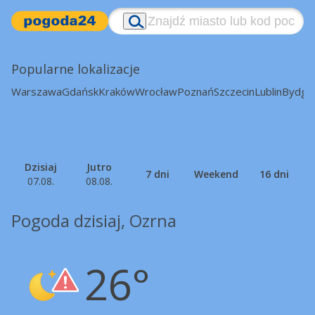
Popularne lokalizacje
Warszawa
Gdańsk
Kraków
Wrocław
Poznań
Szczecin
Lublin
Bydgo
Dzisiaj
Jutro
7 dni
Weekend
16 dni
07.08.
08.08.
Pogoda dzisiaj, Ozrna
26°