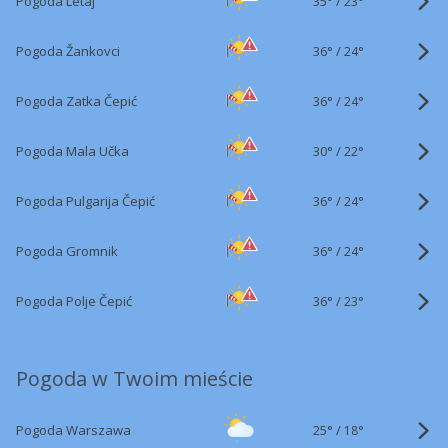
35°
/
Pogoda Letaj
23°
36°
/
Pogoda Žankovci
24°
36°
/
Pogoda Zatka Čepić
24°
30°
/
Pogoda Mala Učka
22°
36°
/
Pogoda Pulgarija Čepić
24°
36°
/
Pogoda Gromnik
24°
36°
/
Pogoda Polje Čepić
23°
Pogoda w Twoim mieście
25°
/
Pogoda Warszawa
18°