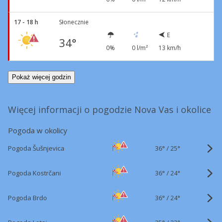
17 - 18 h
Słonecznie
E
34°
0%
0 l/m²
13 km/h
Pokaż więcej godzin
Więcej informacji o pogodzie Nova Vas i okolice
Pogoda w okolicy
36°
/
Pogoda Šušnjevica
25°
36°
/
Pogoda Kostrčani
24°
36°
/
Pogoda Brdo
24°