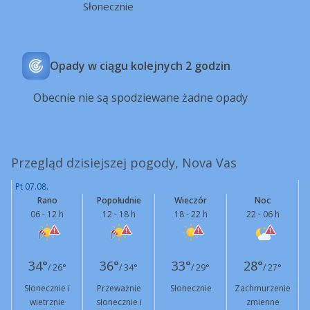
Słonecznie
Opady w ciągu kolejnych 2 godzin
Obecnie nie są spodziewane żadne opady
Przegląd dzisiejszej pogody, Nova Vas
Pt 07.08.
Rano
Popołudnie
Wieczór
Noc
06 - 12 h
12 - 18 h
18 - 22 h
22 - 06 h
34°
36°
33°
28°
/ 26°
/ 34°
/ 29°
/ 27°
Słonecznie i
Przeważnie
Słonecznie
Zachmurzenie
wietrznie
słonecznie i
zmienne