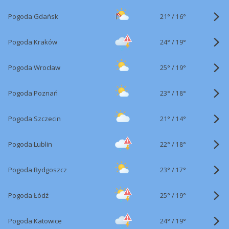
21°
/
Pogoda Gdańsk
16°
24°
/
Pogoda Kraków
19°
25°
/
Pogoda Wrocław
19°
23°
/
Pogoda Poznań
18°
21°
/
Pogoda Szczecin
14°
22°
/
Pogoda Lublin
18°
23°
/
Pogoda Bydgoszcz
17°
25°
/
Pogoda Łódź
19°
24°
/
Pogoda Katowice
19°