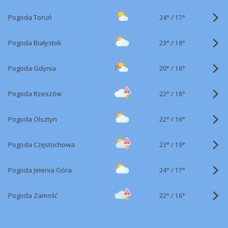
24°
/
Pogoda Toruń
17°
23°
/
Pogoda Białystok
18°
20°
/
Pogoda Gdynia
16°
22°
/
Pogoda Rzeszów
18°
22°
/
Pogoda Olsztyn
16°
23°
/
Pogoda Częstochowa
19°
24°
/
Pogoda Jelenia Góra
17°
22°
/
Pogoda Zamość
16°