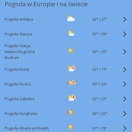
Pogoda w Europie i na świecie
32°
/
Pogoda Antalya
27°
32°
/
Pogoda Alanya
28°
Pogoda Stacja
32°
/
meteorologiczna
25°
Bodrum
33°
/
Pogoda Kreta
19°
30°
/
Pogoda Rodos
26°
33°
/
Pogoda Zakintos
27°
33°
/
Pogoda Hurghada
29°
37°
/
Pogoda Sharm el-Sheikh
28°