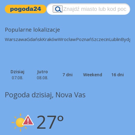
Popularne lokalizacje
Warszawa
Gdańsk
Kraków
Wrocław
Poznań
Szczecin
Lublin
Bydgo
Dzisiaj
Jutro
7 dni
Weekend
16 dni
07.08.
08.08.
Pogoda dzisiaj, Nova Vas
27°