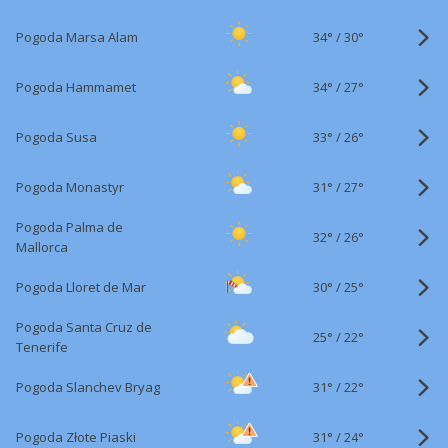
34°
/
Pogoda Marsa Alam
30°
34°
/
Pogoda Hammamet
27°
33°
/
Pogoda Susa
26°
31°
/
Pogoda Monastyr
27°
Pogoda Palma de
32°
/
26°
Mallorca
30°
/
Pogoda Lloret de Mar
25°
Pogoda Santa Cruz de
25°
/
22°
Tenerife
31°
/
Pogoda Slanchev Bryag
22°
31°
/
Pogoda Złote Piaski
24°