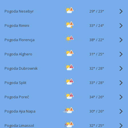
29°
/
Pogoda Nesebyr
23°
33°
/
Pogoda Rimini
24°
38°
/
Pogoda Florencja
22°
31°
/
Pogoda Alghero
25°
32°
/
Pogoda Dubrownik
28°
33°
/
Pogoda Split
28°
34°
/
Pogoda Poreč
26°
30°
/
Pogoda Ajia Napa
26°
32°
/
Pogoda Limassol
25°