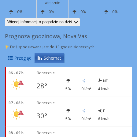
wietrznie
0%
0%
0%
0%
E
11 km/h
Podmuchy
42 km/h
E
14 km/h
Podmuchy
44 km/h
E
9 km/h
E
6 km/h
Więcej informacji o pogodzie na dziś
Prognoza godzinowa, Nova Vas
Dziś spodziewane jest do 13 godzin słonecznych
Przegląd
Schemat
06 - 07 h
Słonecznie
NE
28°
5%
0 l/m²
4 km/h
07 - 08 h
Słonecznie
E
30°
5%
0 l/m²
6 km/h
08 - 09 h
Słonecznie