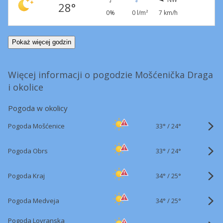
28°
0%
0 l/m²
7 km/h
Pokaż więcej godzin
Więcej informacji o pogodzie Mošćenička Draga
i okolice
Pogoda w okolicy
33°
/
Pogoda Mošćenice
24°
33°
/
Pogoda Obrs
24°
34°
/
Pogoda Kraj
25°
34°
/
Pogoda Medveja
25°
Pogoda Lovranska