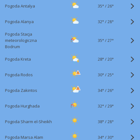
35°
/
Pogoda Antalya
26°
32°
/
Pogoda Alanya
28°
Pogoda Stacja
35°
/
meteorologiczna
27°
Bodrum
28°
/
Pogoda Kreta
20°
30°
/
Pogoda Rodos
25°
34°
/
Pogoda Zakintos
26°
32°
/
Pogoda Hurghada
29°
38°
/
Pogoda Sharm el-Sheikh
28°
34°
/
Pogoda Marsa Alam
30°