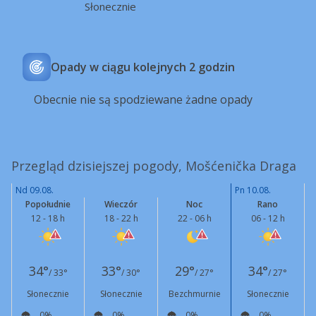
Słonecznie
Opady w ciągu kolejnych 2 godzin
Obecnie nie są spodziewane żadne opady
Przegląd dzisiejszej pogody, Mošćenička Draga
Nd 09.08.
Pn 10.08.
Popołudnie
Wieczór
Noc
Rano
12 - 18 h
18 - 22 h
22 - 06 h
06 - 12 h
34°
33°
29°
34°
/ 33°
/ 30°
/ 27°
/ 27°
Słonecznie
Słonecznie
Bezchmurnie
Słonecznie
0%
0%
0%
0%