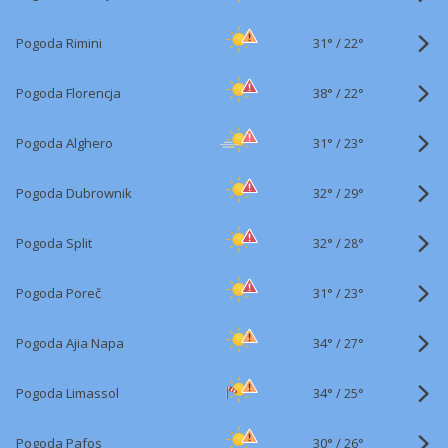
31°
/
Pogoda Rimini
22°
38°
/
Pogoda Florencja
22°
31°
/
Pogoda Alghero
23°
32°
/
Pogoda Dubrownik
29°
32°
/
Pogoda Split
28°
31°
/
Pogoda Poreč
23°
34°
/
Pogoda Ajia Napa
27°
34°
/
Pogoda Limassol
25°
30°
/
Pogoda Pafos
26°