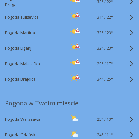
32°
/
22°
Draga
31°
/
Pogoda Tuliševica
22°
33°
/
Pogoda Martina
23°
32°
/
Pogoda Liganj
23°
29°
/
Pogoda Mala Učka
17°
34°
/
Pogoda Brajdica
25°
Pogoda w Twoim mieście
25°
/
Pogoda Warszawa
13°
24°
/
Pogoda Gdańsk
11°