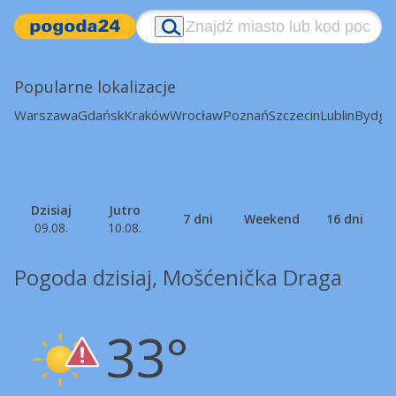
Popularne lokalizacje
Warszawa
Gdańsk
Kraków
Wrocław
Poznań
Szczecin
Lublin
Bydgo
Dzisiaj
Jutro
7 dni
Weekend
16 dni
09.08.
10.08.
Pogoda dzisiaj, Mošćenička Draga
33°