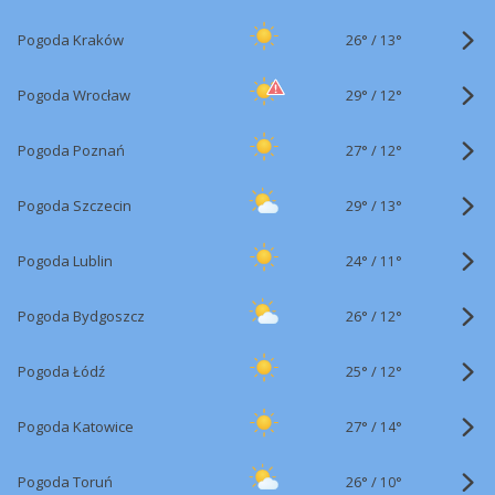
26°
/
Pogoda Kraków
13°
29°
/
Pogoda Wrocław
12°
27°
/
Pogoda Poznań
12°
29°
/
Pogoda Szczecin
13°
24°
/
Pogoda Lublin
11°
26°
/
Pogoda Bydgoszcz
12°
25°
/
Pogoda Łódź
12°
27°
/
Pogoda Katowice
14°
26°
/
Pogoda Toruń
10°