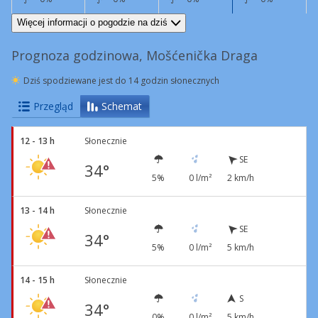
SE
5 km/h
W
7 km/h
NW
8 km/h
S
4 km/h
Więcej informacji o pogodzie na dziś
Prognoza godzinowa, Mošćenička Draga
Dziś spodziewane jest do 14 godzin słonecznych
Przegląd
Schemat
12 - 13 h
Słonecznie
SE
34°
5%
0 l/m²
2 km/h
13 - 14 h
Słonecznie
SE
34°
5%
0 l/m²
5 km/h
14 - 15 h
Słonecznie
S
34°
0%
0 l/m²
5 km/h