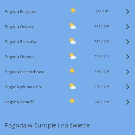
23°
/
Pogoda Białystok
9°
23°
/
Pogoda Gdynia
13°
25°
/
Pogoda Rzeszów
12°
23°
/
Pogoda Olsztyn
11°
26°
/
Pogoda Częstochowa
12°
29°
/
Pogoda Jelenia Góra
12°
24°
/
Pogoda Zamość
10°
Pogoda w Europie i na świecie