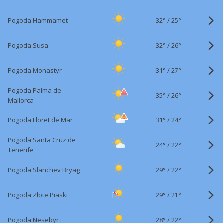
32°
/
Pogoda Hammamet
25°
32°
/
Pogoda Susa
26°
31°
/
Pogoda Monastyr
27°
Pogoda Palma de
35°
/
26°
Mallorca
31°
/
Pogoda Lloret de Mar
24°
Pogoda Santa Cruz de
24°
/
22°
Tenerife
29°
/
Pogoda Slanchev Bryag
22°
29°
/
Pogoda Złote Piaski
21°
28°
/
Pogoda Nesebyr
22°