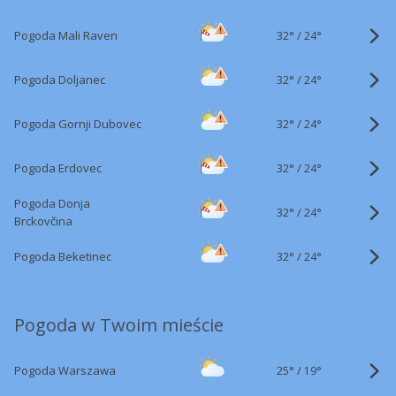
32°
/
Pogoda Mali Raven
24°
32°
/
Pogoda Doljanec
24°
32°
/
Pogoda Gornji Dubovec
24°
32°
/
Pogoda Erdovec
24°
Pogoda Donja
32°
/
24°
Brckovčina
32°
/
Pogoda Beketinec
24°
Pogoda w Twoim mieście
25°
/
Pogoda Warszawa
19°