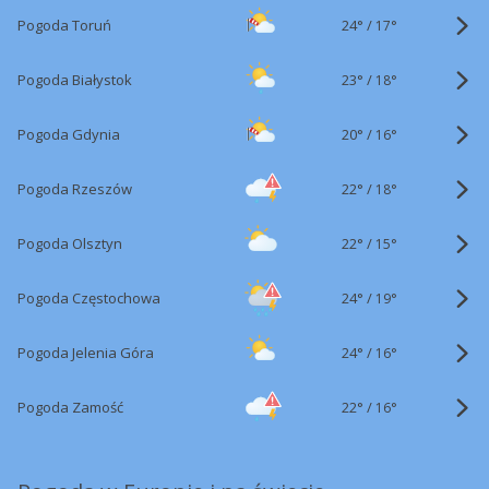
24°
/
Pogoda Toruń
17°
23°
/
Pogoda Białystok
18°
20°
/
Pogoda Gdynia
16°
22°
/
Pogoda Rzeszów
18°
22°
/
Pogoda Olsztyn
15°
24°
/
Pogoda Częstochowa
19°
24°
/
Pogoda Jelenia Góra
16°
22°
/
Pogoda Zamość
16°