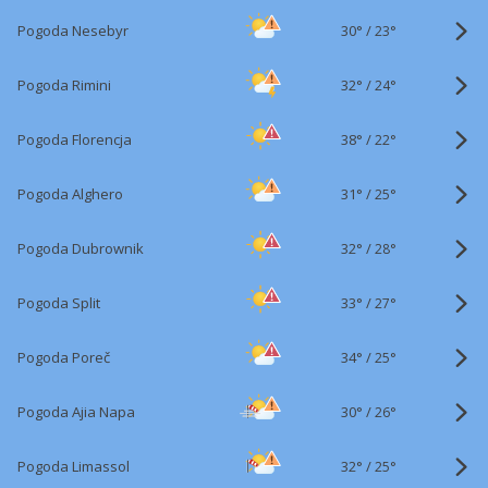
30°
/
Pogoda Nesebyr
23°
32°
/
Pogoda Rimini
24°
38°
/
Pogoda Florencja
22°
31°
/
Pogoda Alghero
25°
32°
/
Pogoda Dubrownik
28°
33°
/
Pogoda Split
27°
34°
/
Pogoda Poreč
25°
30°
/
Pogoda Ajia Napa
26°
32°
/
Pogoda Limassol
25°