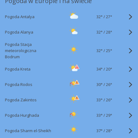
Pogoda w Europie i na świecie
32°
/
Pogoda Antalya
27°
32°
/
Pogoda Alanya
28°
Pogoda Stacja
32°
/
meteorologiczna
25°
Bodrum
34°
/
Pogoda Kreta
20°
30°
/
Pogoda Rodos
26°
33°
/
Pogoda Zakintos
26°
33°
/
Pogoda Hurghada
29°
37°
/
Pogoda Sharm el-Sheikh
28°