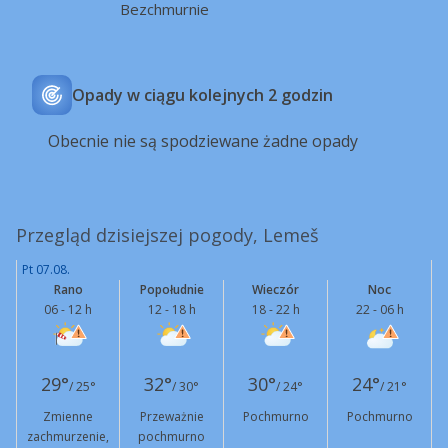
Bezchmurnie
Opady w ciągu kolejnych 2 godzin
Obecnie nie są spodziewane żadne opady
Przegląd dzisiejszej pogody, Lemeš
Pt 07.08.
Rano
Popołudnie
Wieczór
Noc
06 - 12 h
12 - 18 h
18 - 22 h
22 - 06 h
29°
32°
30°
24°
/ 25°
/ 30°
/ 24°
/ 21°
Zmienne
Przeważnie
Pochmurno
Pochmurno
zachmurzenie,
pochmurno