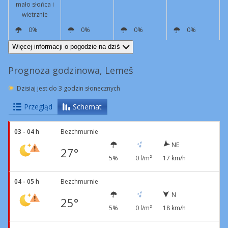
mało słońca i
wietrznie
0%
0%
0%
0%
N
18 km/h
N
17 km/h
N
9 km/h
N
7 km/h
Więcej informacji o pogodzie na dziś
Prognoza godzinowa, Lemeš
Dzisiaj jest do 3 godzin słonecznych
Przegląd
Schemat
03 - 04 h
Bezchmurnie
NE
27°
5%
0 l/m²
17 km/h
04 - 05 h
Bezchmurnie
N
25°
5%
0 l/m²
18 km/h