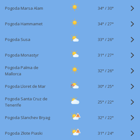
34°
/
Pogoda Marsa Alam
30°
34°
/
Pogoda Hammamet
27°
33°
/
Pogoda Susa
26°
31°
/
Pogoda Monastyr
27°
Pogoda Palma de
32°
/
26°
Mallorca
30°
/
Pogoda Lloret de Mar
25°
Pogoda Santa Cruz de
25°
/
22°
Tenerife
32°
/
Pogoda Slanchev Bryag
22°
31°
/
Pogoda Złote Piaski
24°