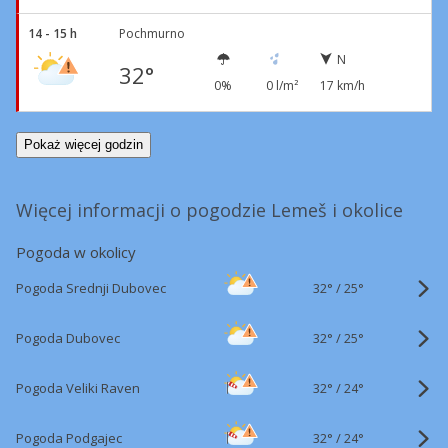
14 - 15 h
Pochmurno
N
32°
0%
0 l/m²
17 km/h
Pokaż więcej godzin
Więcej informacji o pogodzie Lemeš i okolice
Pogoda w okolicy
32°
/
Pogoda Srednji Dubovec
25°
32°
/
Pogoda Dubovec
25°
32°
/
Pogoda Veliki Raven
24°
32°
/
Pogoda Podgajec
24°