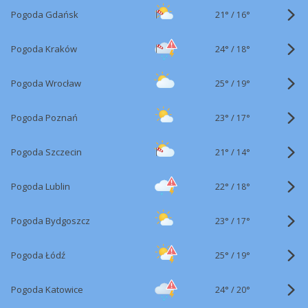
21°
/
Pogoda Gdańsk
16°
24°
/
Pogoda Kraków
18°
25°
/
Pogoda Wrocław
19°
23°
/
Pogoda Poznań
17°
21°
/
Pogoda Szczecin
14°
22°
/
Pogoda Lublin
18°
23°
/
Pogoda Bydgoszcz
17°
25°
/
Pogoda Łódź
19°
24°
/
Pogoda Katowice
20°