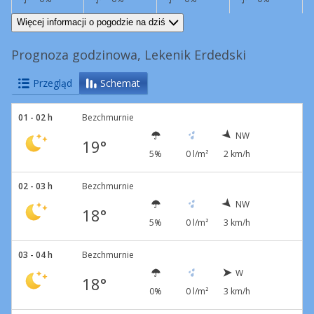
NE
3 km/h
E
4 km/h
SE
3 km/h
SE
3 km/h
Więcej informacji o pogodzie na dziś
Prognoza godzinowa, Lekenik Erdedski
Przegląd
Schemat
01 - 02 h
Bezchmurnie
NW
19°
5%
0 l/m²
2 km/h
02 - 03 h
Bezchmurnie
NW
18°
5%
0 l/m²
3 km/h
03 - 04 h
Bezchmurnie
W
18°
0%
0 l/m²
3 km/h