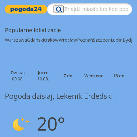
Popularne lokalizacje
Warszawa
Gdańsk
Kraków
Wrocław
Poznań
Szczecin
Lublin
Bydgo
Dzisiaj
Jutro
7 dni
Weekend
16 dni
09.08.
10.08.
Pogoda dzisiaj, Lekenik Erdedski
20°