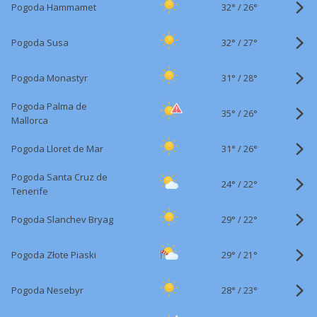
32°
/
Pogoda Hammamet
26°
32°
/
Pogoda Susa
27°
31°
/
Pogoda Monastyr
28°
Pogoda Palma de
35°
/
26°
Mallorca
31°
/
Pogoda Lloret de Mar
26°
Pogoda Santa Cruz de
24°
/
22°
Tenerife
29°
/
Pogoda Slanchev Bryag
22°
29°
/
Pogoda Złote Piaski
21°
28°
/
Pogoda Nesebyr
23°