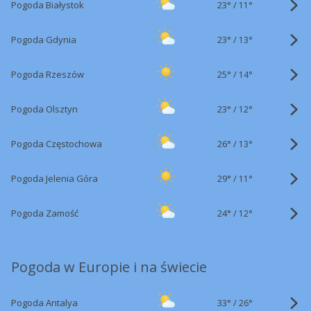
23°
/
Pogoda Białystok
11°
23°
/
Pogoda Gdynia
13°
25°
/
Pogoda Rzeszów
14°
23°
/
Pogoda Olsztyn
12°
26°
/
Pogoda Częstochowa
13°
29°
/
Pogoda Jelenia Góra
11°
24°
/
Pogoda Zamość
12°
Pogoda w Europie i na świecie
33°
/
Pogoda Antalya
26°