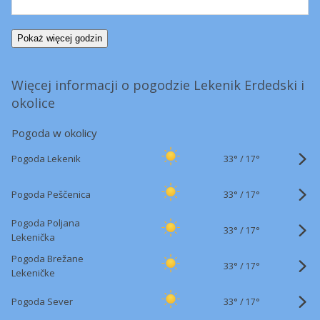
Pokaż więcej godzin
Więcej informacji o pogodzie Lekenik Erdedski i
okolice
Pogoda w okolicy
33°
/
Pogoda Lekenik
17°
33°
/
Pogoda Peščenica
17°
Pogoda Poljana
33°
/
17°
Lekenička
Pogoda Brežane
33°
/
17°
Lekeničke
33°
/
Pogoda Sever
17°