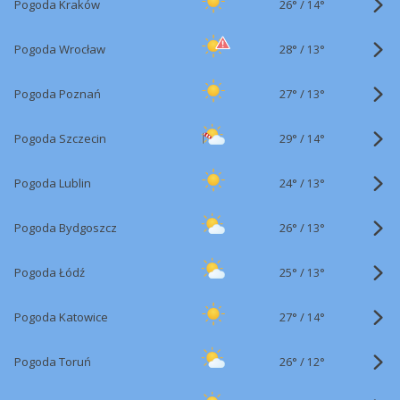
26°
/
Pogoda Kraków
14°
28°
/
Pogoda Wrocław
13°
27°
/
Pogoda Poznań
13°
29°
/
Pogoda Szczecin
14°
24°
/
Pogoda Lublin
13°
26°
/
Pogoda Bydgoszcz
13°
25°
/
Pogoda Łódź
13°
27°
/
Pogoda Katowice
14°
26°
/
Pogoda Toruń
12°