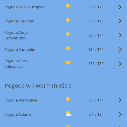
33°
/
Pogoda Donji Vukojevac
17°
33°
/
Pogoda Ogulinec
17°
Pogoda Cerje
33°
/
17°
Letovaničko
33°
/
Pogoda Turopolje
17°
Pogoda Gornji
33°
/
17°
Vukojevac
Pogoda w Twoim mieście
25°
/
Pogoda Warszawa
14°
24°
/
Pogoda Gdańsk
12°