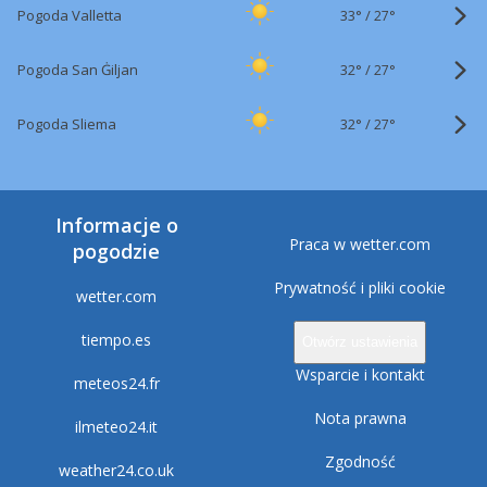
33°
/
Pogoda Valletta
27°
32°
/
Pogoda San Ġiljan
27°
32°
/
Pogoda Sliema
27°
Informacje o
Praca w wetter.com
pogodzie
Prywatność i pliki cookie
wetter.com
tiempo.es
Otwórz ustawienia
Wsparcie i kontakt
meteos24.fr
Nota prawna
ilmeteo24.it
Zgodność
weather24.co.uk