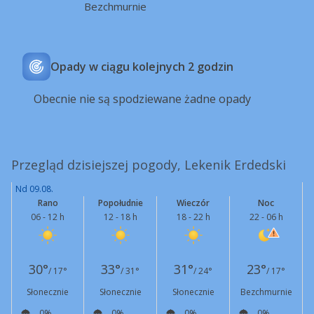
Bezchmurnie
Opady w ciągu kolejnych 2 godzin
Obecnie nie są spodziewane żadne opady
Przegląd dzisiejszej pogody, Lekenik Erdedski
Nd 09.08.
Rano
Popołudnie
Wieczór
Noc
06 - 12 h
12 - 18 h
18 - 22 h
22 - 06 h
30°
33°
31°
23°
/ 17°
/ 31°
/ 24°
/ 17°
Słonecznie
Słonecznie
Słonecznie
Bezchmurnie
0%
0%
0%
0%