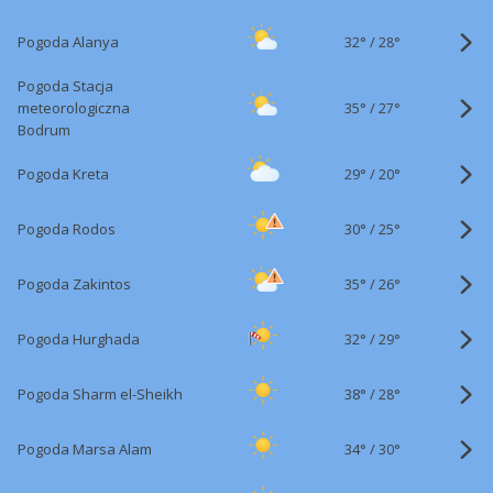
32°
/
Pogoda Alanya
28°
Pogoda Stacja
35°
/
meteorologiczna
27°
Bodrum
29°
/
Pogoda Kreta
20°
30°
/
Pogoda Rodos
25°
35°
/
Pogoda Zakintos
26°
32°
/
Pogoda Hurghada
29°
38°
/
Pogoda Sharm el-Sheikh
28°
34°
/
Pogoda Marsa Alam
30°