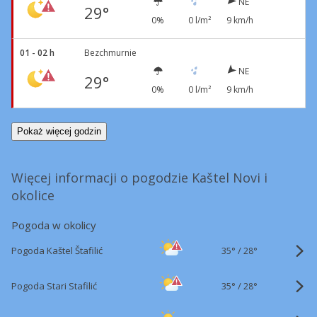
NE
29°
0%
0 l/m²
9 km/h
01 - 02 h
Bezchmurnie
NE
29°
0%
0 l/m²
9 km/h
Pokaż więcej godzin
Więcej informacji o pogodzie Kaštel Novi i
okolice
Pogoda w okolicy
35°
/
Pogoda Kaštel Štafilić
28°
35°
/
Pogoda Stari Stafilić
28°