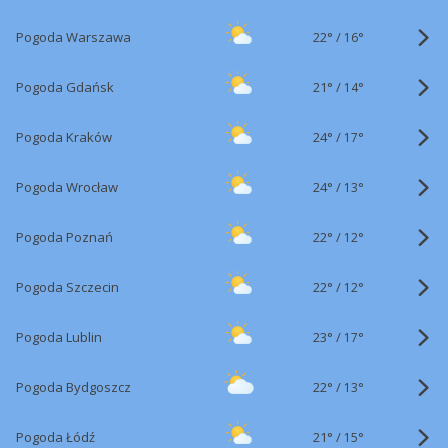
22°
/
Pogoda Warszawa
16°
21°
/
Pogoda Gdańsk
14°
24°
/
Pogoda Kraków
17°
24°
/
Pogoda Wrocław
13°
22°
/
Pogoda Poznań
12°
22°
/
Pogoda Szczecin
12°
23°
/
Pogoda Lublin
17°
22°
/
Pogoda Bydgoszcz
13°
21°
/
Pogoda Łódź
15°