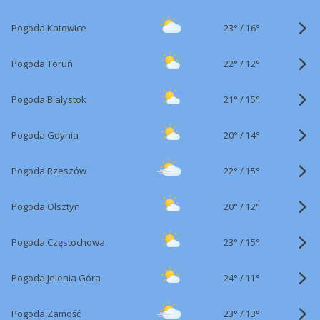
23°
/
Pogoda Katowice
16°
22°
/
Pogoda Toruń
12°
21°
/
Pogoda Białystok
15°
20°
/
Pogoda Gdynia
14°
22°
/
Pogoda Rzeszów
15°
20°
/
Pogoda Olsztyn
12°
23°
/
Pogoda Częstochowa
15°
24°
/
Pogoda Jelenia Góra
11°
23°
/
Pogoda Zamość
13°