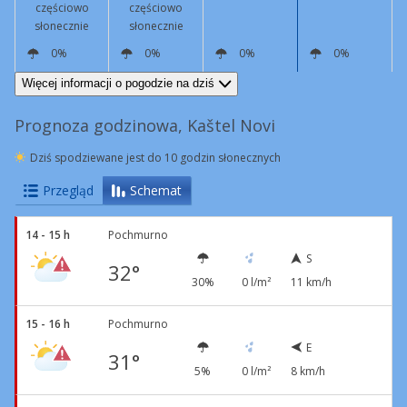
częściowo
częściowo
słonecznie
słonecznie
0%
0%
0%
0%
E
12 km/h
NE
8 km/h
NE
8 km/h
N
9 km/h
Więcej informacji o pogodzie na dziś
Prognoza godzinowa, Kaštel Novi
Dziś spodziewane jest do 10 godzin słonecznych
Przegląd
Schemat
14 - 15 h
Pochmurno
S
32°
30%
0 l/m²
11 km/h
15 - 16 h
Pochmurno
E
31°
5%
0 l/m²
8 km/h