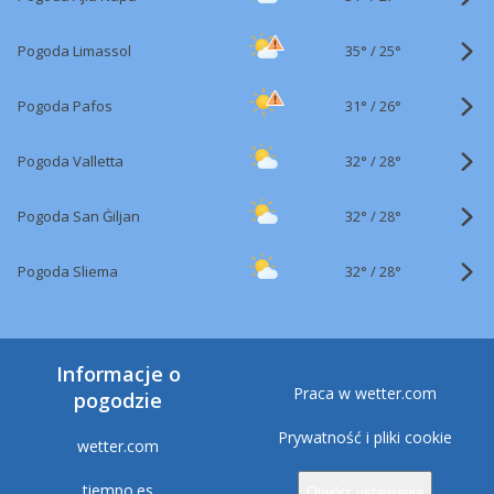
35°
/
Pogoda Limassol
25°
31°
/
Pogoda Pafos
26°
32°
/
Pogoda Valletta
28°
32°
/
Pogoda San Ġiljan
28°
32°
/
Pogoda Sliema
28°
Informacje o
Praca w wetter.com
pogodzie
Prywatność i pliki cookie
wetter.com
tiempo.es
Otwórz ustawienia