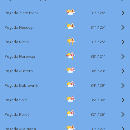
31°
/
Pogoda Złote Piaski
26°
31°
/
Pogoda Nesebyr
25°
31°
/
Pogoda Rimini
25°
38°
/
Pogoda Florencja
21°
30°
/
Pogoda Alghero
23°
34°
/
Pogoda Dubrownik
29°
35°
/
Pogoda Split
30°
32°
/
Pogoda Poreč
26°
31°
/
Pogoda Ajia Napa
27°