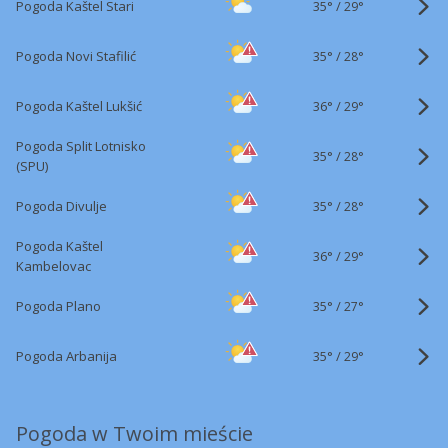
35°
/
Pogoda Kaštel Stari
29°
35°
/
Pogoda Novi Stafilić
28°
36°
/
Pogoda Kaštel Lukšić
29°
Pogoda Split Lotnisko
35°
/
28°
(SPU)
35°
/
Pogoda Divulje
28°
Pogoda Kaštel
36°
/
29°
Kambelovac
35°
/
Pogoda Plano
27°
35°
/
Pogoda Arbanija
29°
Pogoda w Twoim mieście