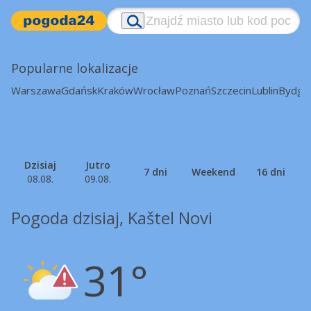
Popularne lokalizacje
Warszawa
Gdańsk
Kraków
Wrocław
Poznań
Szczecin
Lublin
Bydgo
Dzisiaj
Jutro
7 dni
Weekend
16 dni
08.08.
09.08.
Pogoda dzisiaj, Kaštel Novi
31°