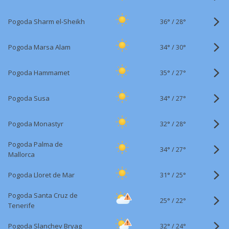
36°
/
Pogoda Sharm el-Sheikh
28°
34°
/
Pogoda Marsa Alam
30°
35°
/
Pogoda Hammamet
27°
34°
/
Pogoda Susa
27°
32°
/
Pogoda Monastyr
28°
Pogoda Palma de
34°
/
27°
Mallorca
31°
/
Pogoda Lloret de Mar
25°
Pogoda Santa Cruz de
25°
/
22°
Tenerife
32°
/
Pogoda Slanchev Bryag
24°