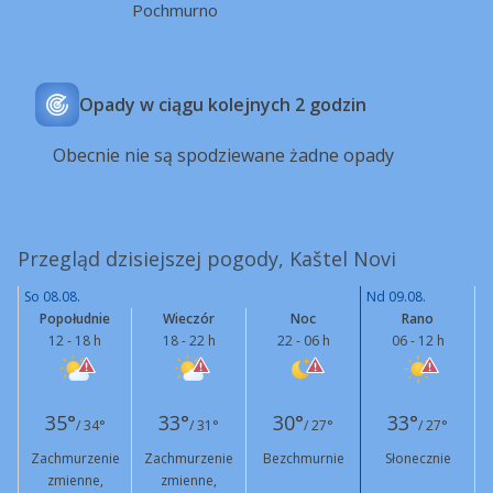
Pochmurno
Opady w ciągu kolejnych 2 godzin
Obecnie nie są spodziewane żadne opady
Przegląd dzisiejszej pogody, Kaštel Novi
So 08.08.
Nd 09.08.
Popołudnie
Wieczór
Noc
Rano
12 - 18 h
18 - 22 h
22 - 06 h
06 - 12 h
35°
33°
30°
33°
/ 34°
/ 31°
/ 27°
/ 27°
Zachmurzenie
Zachmurzenie
Bezchmurnie
Słonecznie
zmienne,
zmienne,