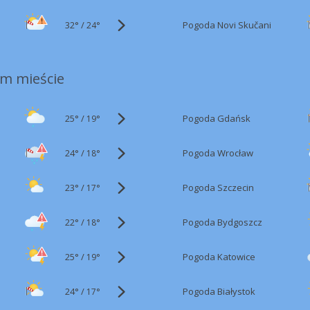
32°
/
Pogoda Novi Skučani
24°
m mieście
25°
/
Pogoda Gdańsk
19°
24°
/
Pogoda Wrocław
18°
23°
/
Pogoda Szczecin
17°
22°
/
Pogoda Bydgoszcz
18°
25°
/
Pogoda Katowice
19°
24°
/
Pogoda Białystok
17°