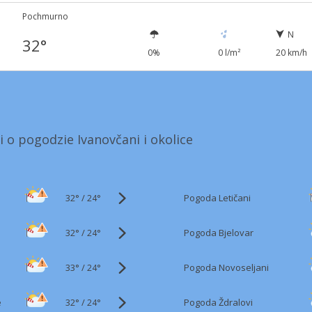
Pochmurno
N
32°
0%
0 l/m²
20 km/h
i o pogodzie Ivanovčani i okolice
32°
/
Pogoda Letičani
24°
32°
/
Pogoda Bjelovar
24°
33°
/
Pogoda Novoseljani
24°
32°
/
e
Pogoda Ždralovi
24°