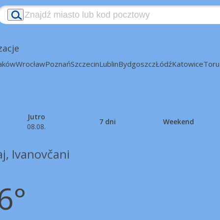
zacje
aków
Wrocław
Poznań
Szczecin
Lublin
Bydgoszcz
Łódź
Katowice
Toru
Jutro
7 dni
Weekend
08.08.
j, Ivanovčani
6°