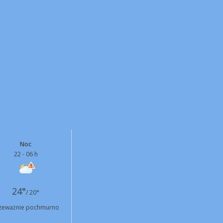
Noc
22 - 06 h
24°
/ 20°
zeważnie pochmurno