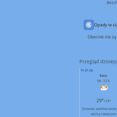
Bezch
Opady w ci
Obecnie nie s
Przegląd dzisiej
Pt 07.08.
Rano
06 - 12 h
29°
/ 24°
Zmienne zachmurzenie,
słońca i wietrznie