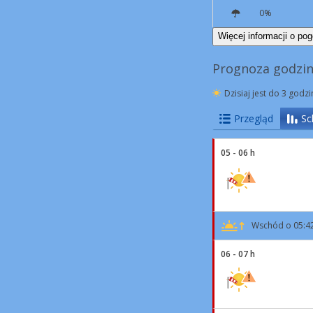
0%
N
20 km/h
Podmuchy
45 km/h
Więcej informacji o pog
Prognoza godzin
Dzisiaj jest do 3 godz
Przegląd
Sc
05 - 06 h
Wschód o 05:4
06 - 07 h