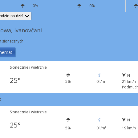
0%
0%
N
19 km/h
N
11 km/h
odzie na dziś
owa, Ivanovčani
in słonecznych
hemat
Słonecznie i wietrznie
N
25°
5%
0 l/m²
21 km/h
Podmuch
2
Słonecznie i wietrznie
N
25°
5%
0 l/m²
19 km/h