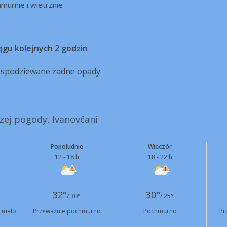
murnie i wietrznie
ągu kolejnych 2 godzin
ą spodziewane żadne opady
szej pogody, Ivanovčani
Popołudnie
Wieczór
12 - 18 h
18 - 22 h
32°
30°
/ 30°
/ 25°
 mało
Przeważnie pochmurno
Pochmurno
Pr