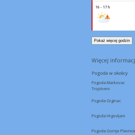
16 - 17 h
Pokaż więcej godzin
Więcej informacj
Pogoda w okolicy
Pogoda Markovac
Trojstveni
Pogoda Grginac
Pogoda Hrgovljani
Pogoda Gornje Plavnic