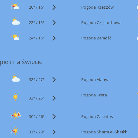
20°
/
Pogoda Rzeszów
16°
22°
/
Pogoda Częstochowa
15°
24°
/
Pogoda Zamość
16°
ie i na świecie
32°
/
Pogoda Alanya
27°
Pogoda Kreta
32°
/
25°
30°
/
Pogoda Zakintos
26°
33°
/
Pogoda Sharm el-Sheikh
29°