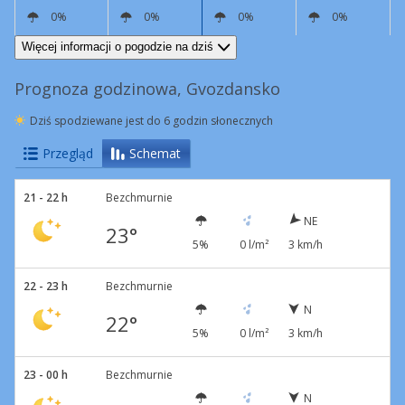
0%
0%
0%
0%
NE
5 km/h
N
3 km/h
E
4 km/h
E
9 km/h
Więcej informacji o pogodzie na dziś
Prognoza godzinowa, Gvozdansko
Dziś spodziewane jest do 6 godzin słonecznych
Przegląd
Schemat
21 - 22 h
Bezchmurnie
NE
23°
5%
0 l/m²
3 km/h
22 - 23 h
Bezchmurnie
N
22°
5%
0 l/m²
3 km/h
23 - 00 h
Bezchmurnie
N