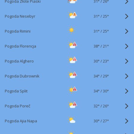
31°
/
Pogoda Złote Piaski
26°
31°
/
Pogoda Nesebyr
25°
31°
/
Pogoda Rimini
25°
38°
/
Pogoda Florencja
21°
30°
/
Pogoda Alghero
23°
34°
/
Pogoda Dubrownik
29°
34°
/
Pogoda Split
30°
32°
/
Pogoda Poreč
26°
30°
/
Pogoda Ajia Napa
27°