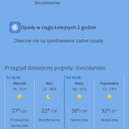
Bezchmurnie
Opady w ciągu kolejnych 2 godzin
Obecnie nie są spodziewane żadne opady
Przegląd dzisiejszej pogody, Gvozdansko
So 08.08.
Nd 09.08.
Wieczór
Noc
Rano
Popołudnie
18 - 22 h
22 - 06 h
06 - 12 h
12 - 18 h
27°
22°
30°
32°
/ 23°
/ 19°
/ 19°
/ 31°
Przeważnie
Bezchmurnie
Słonecznie
Słonecznie
słonecznie