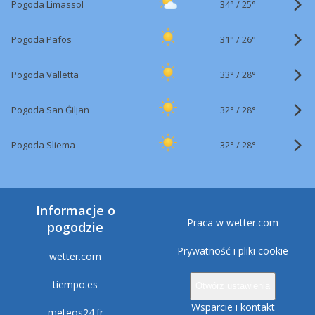
34°
/
Pogoda Limassol
25°
31°
/
Pogoda Pafos
26°
33°
/
Pogoda Valletta
28°
32°
/
Pogoda San Ġiljan
28°
32°
/
Pogoda Sliema
28°
Informacje o
Praca w wetter.com
pogodzie
Prywatność i pliki cookie
wetter.com
tiempo.es
Otwórz ustawienia
Wsparcie i kontakt
meteos24.fr