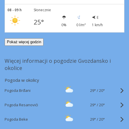
08 - 09 h
Słonecznie
E
25°
0%
0 l/m²
1 km/h
Pokaż więcej godzin
Więcej informacji o pogodzie Gvozdansko i
okolice
Pogoda w okolicy
29°
/
Pogoda Brđani
20°
29°
/
Pogoda Resanovići
20°
29°
/
Pogoda Beke
20°