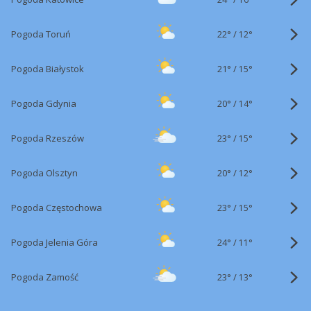
22°
/
Pogoda Toruń
12°
21°
/
Pogoda Białystok
15°
20°
/
Pogoda Gdynia
14°
23°
/
Pogoda Rzeszów
15°
20°
/
Pogoda Olsztyn
12°
23°
/
Pogoda Częstochowa
15°
24°
/
Pogoda Jelenia Góra
11°
23°
/
Pogoda Zamość
13°