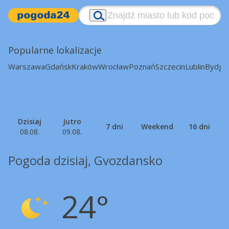
Popularne lokalizacje
Warszawa
Gdańsk
Kraków
Wrocław
Poznań
Szczecin
Lublin
Bydgo
Dzisiaj
Jutro
7 dni
Weekend
16 dni
08.08.
09.08.
Pogoda dzisiaj, Gvozdansko
24°