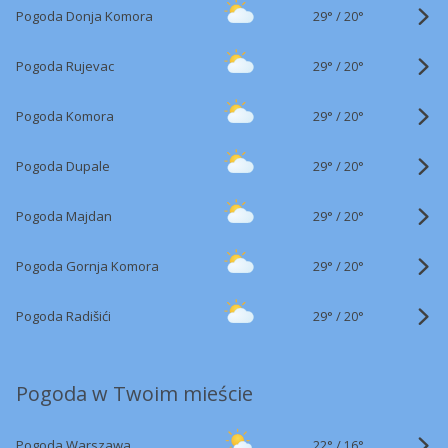
29°
/
Pogoda Donja Komora
20°
29°
/
Pogoda Rujevac
20°
29°
/
Pogoda Komora
20°
29°
/
Pogoda Dupale
20°
29°
/
Pogoda Majdan
20°
29°
/
Pogoda Gornja Komora
20°
29°
/
Pogoda Radišići
20°
Pogoda w Twoim mieście
22°
/
Pogoda Warszawa
16°