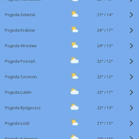
21°
/
Pogoda Gdańsk
14°
24°
/
Pogoda Kraków
17°
24°
/
Pogoda Wrocław
13°
22°
/
Pogoda Poznań
12°
22°
/
Pogoda Szczecin
12°
23°
/
Pogoda Lublin
17°
22°
/
Pogoda Bydgoszcz
13°
21°
/
Pogoda Łódź
15°
24°
/
Pogoda Katowice
16°