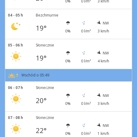
0%
0 l/m²
3 km/h
04 - 05 h
Bezchmurnie
NW
19°
0%
0 l/m²
3 km/h
05 - 06 h
Słonecznie
NW
19°
0%
0 l/m²
4 km/h
Wschód o 05:49
06 - 07 h
Słonecznie
NW
20°
0%
0 l/m²
3 km/h
07 - 08 h
Słonecznie
NW
22°
0%
0 l/m²
1 km/h