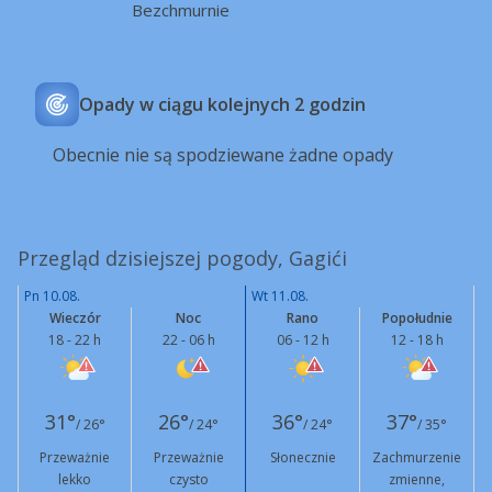
Bezchmurnie
Opady w ciągu kolejnych 2 godzin
Obecnie nie są spodziewane żadne opady
Przegląd dzisiejszej pogody, Gagići
Pn 10.08.
Wt 11.08.
Wieczór
Noc
Rano
Popołudnie
18 - 22 h
22 - 06 h
06 - 12 h
12 - 18 h
31°
26°
36°
37°
/ 26°
/ 24°
/ 24°
/ 35°
Przeważnie
Przeważnie
Słonecznie
Zachmurzenie
lekko
czysto
zmienne,