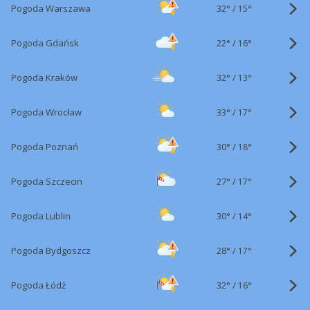
32°
/
Pogoda Warszawa
15°
22°
/
Pogoda Gdańsk
16°
32°
/
Pogoda Kraków
13°
33°
/
Pogoda Wrocław
17°
30°
/
Pogoda Poznań
18°
27°
/
Pogoda Szczecin
17°
30°
/
Pogoda Lublin
14°
28°
/
Pogoda Bydgoszcz
17°
32°
/
Pogoda Łódź
16°