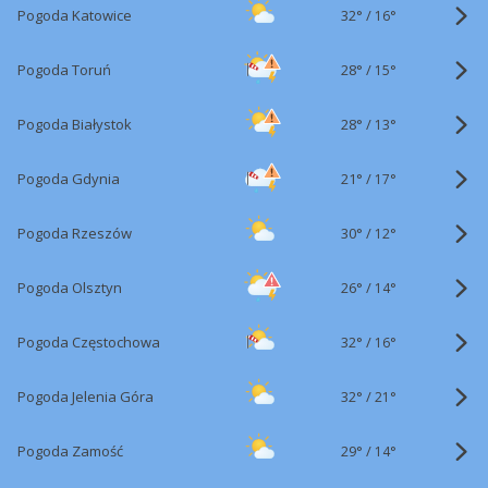
32°
/
Pogoda Katowice
16°
28°
/
Pogoda Toruń
15°
28°
/
Pogoda Białystok
13°
21°
/
Pogoda Gdynia
17°
30°
/
Pogoda Rzeszów
12°
26°
/
Pogoda Olsztyn
14°
32°
/
Pogoda Częstochowa
16°
32°
/
Pogoda Jelenia Góra
21°
29°
/
Pogoda Zamość
14°