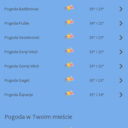
35°
/
Pogoda Badžinovac
23°
34°
/
Pogoda Pužile
22°
35°
/
Pogoda Veselinovići
23°
33°
/
Pogoda Donji Vrkići
22°
33°
/
Pogoda Gornji Vikići
22°
35°
/
Pogoda Gagići
23°
35°
/
Pogoda Županje
24°
Pogoda w Twoim mieście