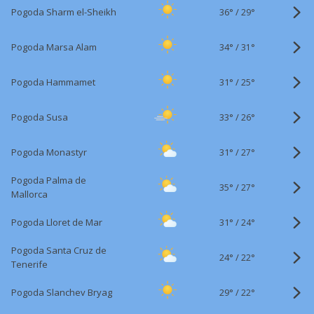
36°
/
Pogoda Sharm el-Sheikh
29°
34°
/
Pogoda Marsa Alam
31°
31°
/
Pogoda Hammamet
25°
33°
/
Pogoda Susa
26°
31°
/
Pogoda Monastyr
27°
Pogoda Palma de
35°
/
27°
Mallorca
31°
/
Pogoda Lloret de Mar
24°
Pogoda Santa Cruz de
24°
/
22°
Tenerife
29°
/
Pogoda Slanchev Bryag
22°