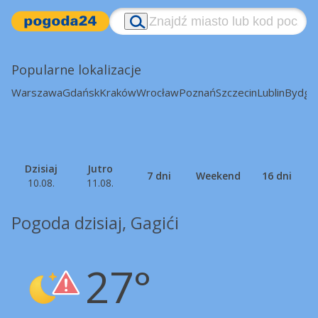
Popularne lokalizacje
Warszawa
Gdańsk
Kraków
Wrocław
Poznań
Szczecin
Lublin
Bydgo
Dzisiaj
Jutro
7 dni
Weekend
16 dni
10.08.
11.08.
Pogoda dzisiaj, Gagići
27°