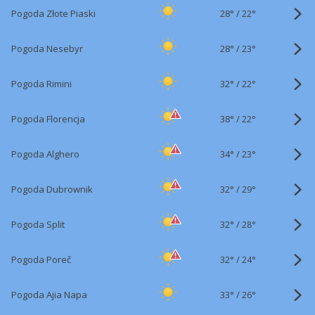
28°
/
Pogoda Złote Piaski
22°
28°
/
Pogoda Nesebyr
23°
32°
/
Pogoda Rimini
22°
38°
/
Pogoda Florencja
22°
34°
/
Pogoda Alghero
23°
32°
/
Pogoda Dubrownik
29°
32°
/
Pogoda Split
28°
32°
/
Pogoda Poreč
24°
33°
/
Pogoda Ajia Napa
26°