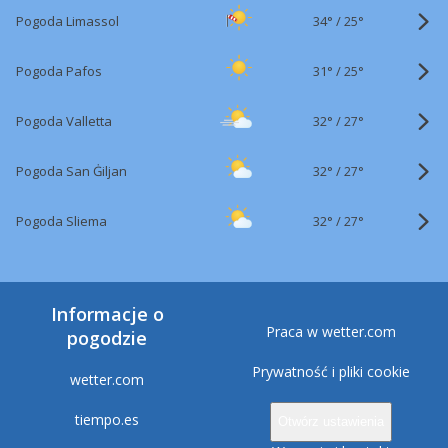
34°
/
Pogoda Limassol
25°
31°
/
Pogoda Pafos
25°
32°
/
Pogoda Valletta
27°
32°
/
Pogoda San Ġiljan
27°
32°
/
Pogoda Sliema
27°
Informacje o
Praca w wetter.com
pogodzie
Prywatność i pliki cookie
wetter.com
tiempo.es
Otwórz ustawienia