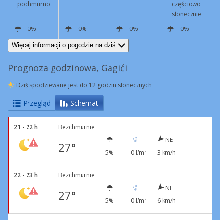
pochmurno
częściowo
słonecznie
0%
0%
0%
0%
W
7 km/h
NE
8 km/h
NE
10 km/h
NE
14 km/h
Więcej informacji o pogodzie na dziś
Prognoza godzinowa, Gagići
Dziś spodziewane jest do 12 godzin słonecznych
Przegląd
Schemat
21 - 22 h
Bezchmurnie
NE
27°
5%
0 l/m²
3 km/h
22 - 23 h
Bezchmurnie
NE
27°
5%
0 l/m²
6 km/h