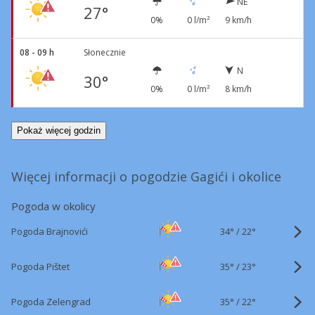
NE
27°
0%
0 l/m²
9 km/h
08 - 09 h
Słonecznie
N
30°
0%
0 l/m²
8 km/h
Pokaż więcej godzin
Więcej informacji o pogodzie Gagići i okolice
Pogoda w okolicy
34°
/
Pogoda Brajnovići
22°
35°
/
Pogoda Pištet
23°
35°
/
Pogoda Zelengrad
22°