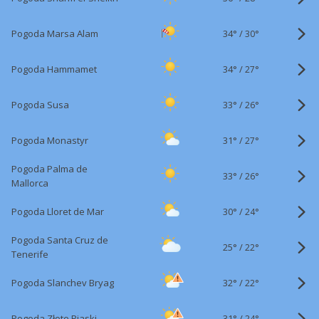
34°
/
Pogoda Marsa Alam
30°
34°
/
Pogoda Hammamet
27°
33°
/
Pogoda Susa
26°
31°
/
Pogoda Monastyr
27°
Pogoda Palma de
33°
/
26°
Mallorca
30°
/
Pogoda Lloret de Mar
24°
Pogoda Santa Cruz de
25°
/
22°
Tenerife
32°
/
Pogoda Slanchev Bryag
22°
31°
/
Pogoda Złote Piaski
24°