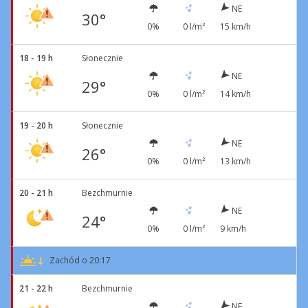
NE
30°
0%
0 l/m²
15 km/h
18 - 19 h
Słonecznie
NE
29°
0%
0 l/m²
14 km/h
19 - 20 h
Słonecznie
NE
26°
0%
0 l/m²
13 km/h
20 - 21 h
Bezchmurnie
NE
24°
0%
0 l/m²
9 km/h
Zachód o 20:17
21 - 22 h
Bezchmurnie
NE