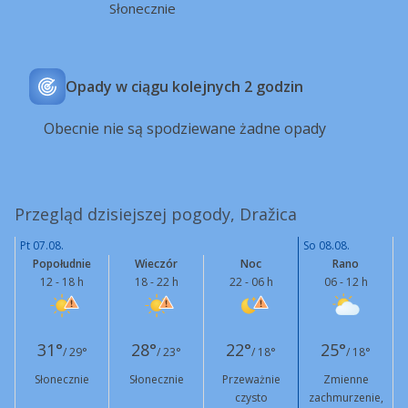
Słonecznie
Opady w ciągu kolejnych 2 godzin
Obecnie nie są spodziewane żadne opady
Przegląd dzisiejszej pogody, Dražica
Pt 07.08.
So 08.08.
Popołudnie
Wieczór
Noc
Rano
12 - 18 h
18 - 22 h
22 - 06 h
06 - 12 h
31°
28°
22°
25°
/ 29°
/ 23°
/ 18°
/ 18°
Słonecznie
Słonecznie
Przeważnie
Zmienne
czysto
zachmurzenie,