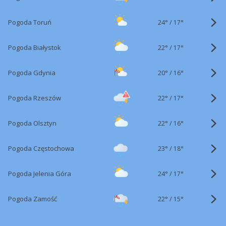
24°
/
Pogoda Toruń
17°
22°
/
Pogoda Białystok
17°
20°
/
Pogoda Gdynia
16°
22°
/
Pogoda Rzeszów
17°
22°
/
Pogoda Olsztyn
16°
23°
/
Pogoda Częstochowa
18°
24°
/
Pogoda Jelenia Góra
17°
22°
/
Pogoda Zamość
15°