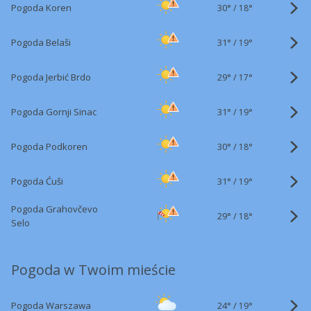
30°
/
Pogoda Koren
18°
31°
/
Pogoda Belaši
19°
29°
/
Pogoda Jerbić Brdo
17°
31°
/
Pogoda Gornji Sinac
19°
30°
/
Pogoda Podkoren
18°
31°
/
Pogoda Ćuši
19°
Pogoda Grahovčevo
29°
/
18°
Selo
Pogoda w Twoim mieście
24°
/
Pogoda Warszawa
19°