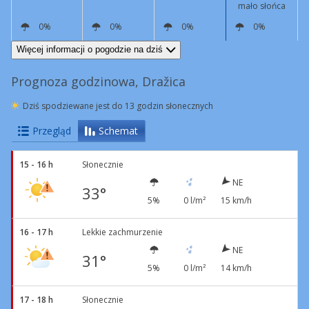
mało słońca
0%
0%
0%
0%
NE
15 km/h
NE
11 km/h
N
6 km/h
NE
11 km/h
Więcej informacji o pogodzie na dziś
Prognoza godzinowa, Dražica
Dziś spodziewane jest do 13 godzin słonecznych
Przegląd
Schemat
15 - 16 h
Słonecznie
NE
33°
5%
0 l/m²
15 km/h
16 - 17 h
Lekkie zachmurzenie
NE
31°
5%
0 l/m²
14 km/h
17 - 18 h
Słonecznie