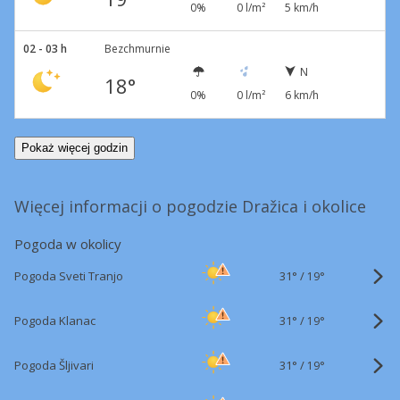
0%
0 l/m²
5 km/h
02 - 03 h
Bezchmurnie
N
18°
0%
0 l/m²
6 km/h
Pokaż więcej godzin
Więcej informacji o pogodzie Dražica i okolice
Pogoda w okolicy
31°
/
Pogoda Sveti Tranjo
19°
31°
/
Pogoda Klanac
19°
31°
/
Pogoda Šljivari
19°