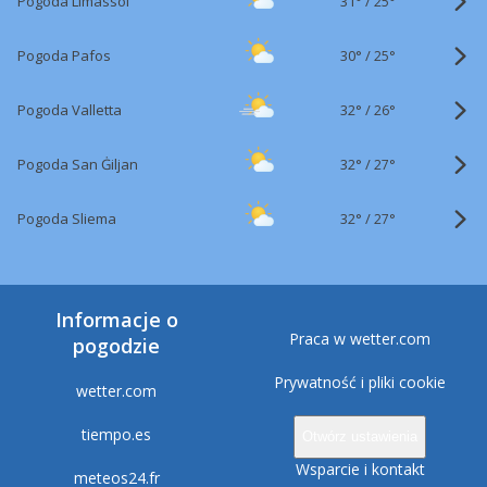
31°
/
Pogoda Limassol
25°
30°
/
Pogoda Pafos
25°
32°
/
Pogoda Valletta
26°
32°
/
Pogoda San Ġiljan
27°
32°
/
Pogoda Sliema
27°
Informacje o
Praca w wetter.com
pogodzie
Prywatność i pliki cookie
wetter.com
tiempo.es
Otwórz ustawienia
Wsparcie i kontakt
meteos24.fr