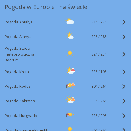
Pogoda w Europie i na świecie
31°
/
Pogoda Antalya
27°
32°
/
Pogoda Alanya
28°
Pogoda Stacja
32°
/
meteorologiczna
25°
Bodrum
33°
/
Pogoda Kreta
19°
30°
/
Pogoda Rodos
26°
33°
/
Pogoda Zakintos
26°
33°
/
Pogoda Hurghada
29°
36°
/
Pogoda Sharm el-Sheikh
28°