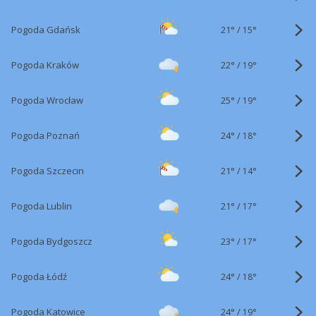
21°
/
Pogoda Gdańsk
15°
22°
/
Pogoda Kraków
19°
25°
/
Pogoda Wrocław
19°
24°
/
Pogoda Poznań
18°
21°
/
Pogoda Szczecin
14°
21°
/
Pogoda Lublin
17°
23°
/
Pogoda Bydgoszcz
17°
24°
/
Pogoda Łódź
18°
24°
/
Pogoda Katowice
19°