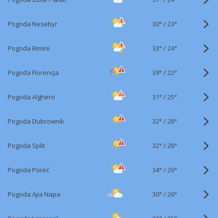
30°
/
Pogoda Nesebyr
23°
33°
/
Pogoda Rimini
24°
39°
/
Pogoda Florencja
22°
31°
/
Pogoda Alghero
25°
32°
/
Pogoda Dubrownik
28°
32°
/
Pogoda Split
28°
34°
/
Pogoda Poreč
26°
30°
/
Pogoda Ajia Napa
26°