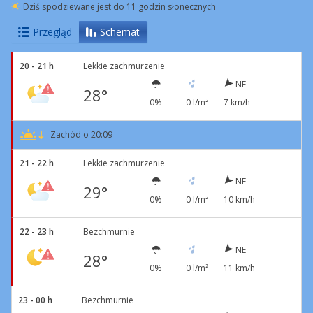
Dziś spodziewane jest do 11 godzin słonecznych
Przegląd
Schemat
20 - 21 h
Lekkie zachmurzenie
NE
28°
0%
0 l/m²
7 km/h
Zachód o 20:09
21 - 22 h
Lekkie zachmurzenie
NE
29°
0%
0 l/m²
10 km/h
22 - 23 h
Bezchmurnie
NE
28°
0%
0 l/m²
11 km/h
23 - 00 h
Bezchmurnie