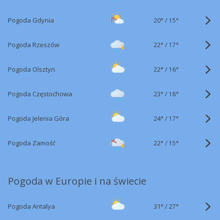
20°
/
Pogoda Gdynia
15°
22°
/
Pogoda Rzeszów
17°
22°
/
Pogoda Olsztyn
16°
23°
/
Pogoda Częstochowa
18°
24°
/
Pogoda Jelenia Góra
17°
22°
/
Pogoda Zamość
15°
Pogoda w Europie i na świecie
31°
/
Pogoda Antalya
27°