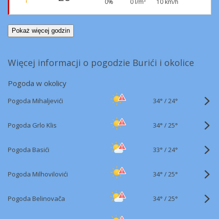
0%
0 l/m²
10 km/h
Pokaż więcej godzin
Więcej informacji o pogodzie Burići i okolice
Pogoda w okolicy
34°
/
Pogoda Mihaljevići
24°
34°
/
Pogoda Grlo Klis
25°
33°
/
Pogoda Basići
24°
34°
/
Pogoda Milhovilovići
25°
34°
/
Pogoda Belinovača
25°