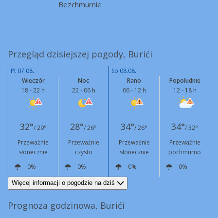
Bezchmurnie
Przegląd dzisiejszej pogody, Burići
Pt 07.08.
So 08.08.
Wieczór
Noc
Rano
Popołudnie
18 - 22 h
22 - 06 h
06 - 12 h
12 - 18 h
32°
28°
34°
34°
/ 29°
/ 26°
/ 26°
/ 32°
Przeważnie
Przeważnie
Przeważnie
Przeważnie
słonecznie
czysto
słonecznie
pochmurno
0%
0%
0%
0%
W
6 km/h
NE
11 km/h
NE
10 km/h
N
6 km/h
Więcej informacji o pogodzie na dziś
Prognoza godzinowa, Burići