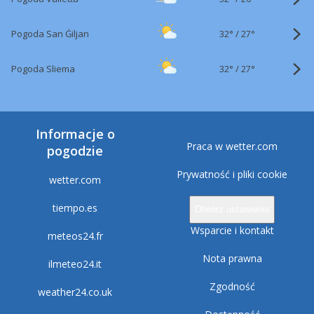
32°
/
Pogoda San Ġiljan
27°
32°
/
Pogoda Sliema
27°
Informacje o
Praca w wetter.com
pogodzie
Prywatność i pliki cookie
wetter.com
tiempo.es
Otwórz ustawienia
Wsparcie i kontakt
meteos24.fr
Nota prawna
ilmeteo24.it
Zgodność
weather24.co.uk