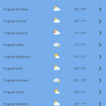
25°
/
Pogoda Wrocław
19°
23°
/
Pogoda Poznań
17°
21°
/
Pogoda Szczecin
14°
21°
/
Pogoda Lublin
17°
23°
/
Pogoda Bydgoszcz
17°
24°
/
Pogoda Łódź
18°
24°
/
Pogoda Katowice
19°
24°
/
Pogoda Toruń
17°
22°
/
Pogoda Białystok
17°