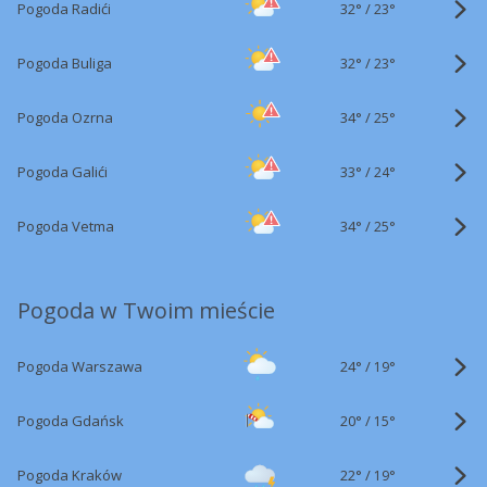
32°
/
Pogoda Radići
23°
32°
/
Pogoda Buliga
23°
34°
/
Pogoda Ozrna
25°
33°
/
Pogoda Galići
24°
34°
/
Pogoda Vetma
25°
Pogoda w Twoim mieście
24°
/
Pogoda Warszawa
19°
20°
/
Pogoda Gdańsk
15°
22°
/
Pogoda Kraków
19°