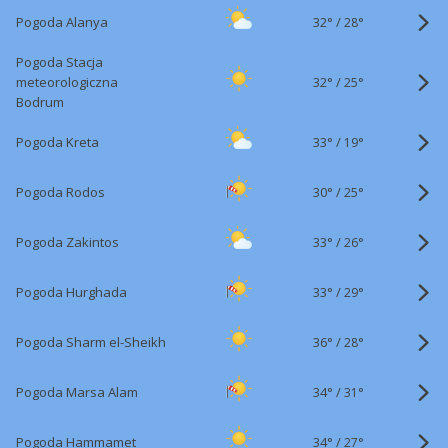
32°
/
Pogoda Alanya
28°
Pogoda Stacja
32°
/
meteorologiczna
25°
Bodrum
33°
/
Pogoda Kreta
19°
30°
/
Pogoda Rodos
25°
33°
/
Pogoda Zakintos
26°
33°
/
Pogoda Hurghada
29°
36°
/
Pogoda Sharm el-Sheikh
28°
34°
/
Pogoda Marsa Alam
31°
34°
/
Pogoda Hammamet
27°