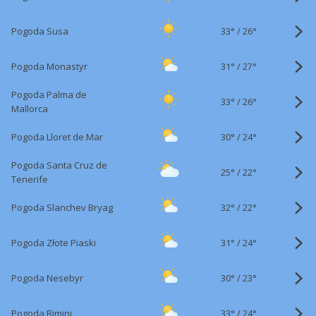
33°
/
Pogoda Susa
26°
31°
/
Pogoda Monastyr
27°
Pogoda Palma de
33°
/
26°
Mallorca
30°
/
Pogoda Lloret de Mar
24°
Pogoda Santa Cruz de
25°
/
22°
Tenerife
32°
/
Pogoda Slanchev Bryag
22°
31°
/
Pogoda Złote Piaski
24°
30°
/
Pogoda Nesebyr
23°
33°
/
Pogoda Rimini
24°