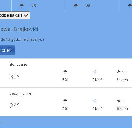
0%
0%
E
5 km/h
NE
10 km/h
odzie na dziś
owa, Brajkovići
 do 13 godzin słonecznych
hemat
Słonecznie
NE
30°
5%
0 l/m²
5 km/h
Bezchmurnie
E
24°
5%
0 l/m²
6 km/h
9