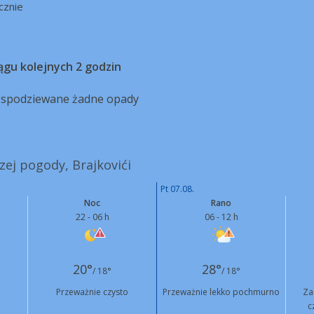
cznie
ągu kolejnych 2 godzin
ą spodziewane żadne opady
szej pogody, Brajkovići
Pt 07.08.
Noc
Rano
22 - 06 h
06 - 12 h
20°
28°
/ 18°
/ 18°
Przeważnie czysto
Przeważnie lekko pochmurno
Za
c