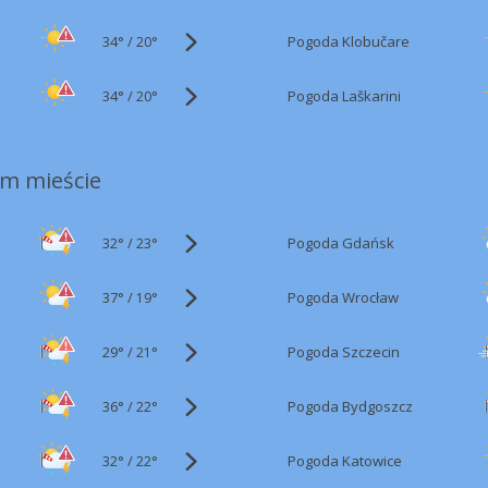
34°
/
Pogoda Klobučare
20°
34°
/
Pogoda Laškarini
20°
m mieście
32°
/
Pogoda Gdańsk
23°
37°
/
Pogoda Wrocław
19°
29°
/
Pogoda Szczecin
21°
36°
/
Pogoda Bydgoszcz
22°
32°
/
Pogoda Katowice
22°