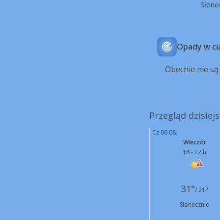
Słone
Opady w ci
Obecnie nie s
Przegląd dzisiej
Cz 06.08.
Wieczór
18 - 22 h
31°
/ 21°
Słonecznie