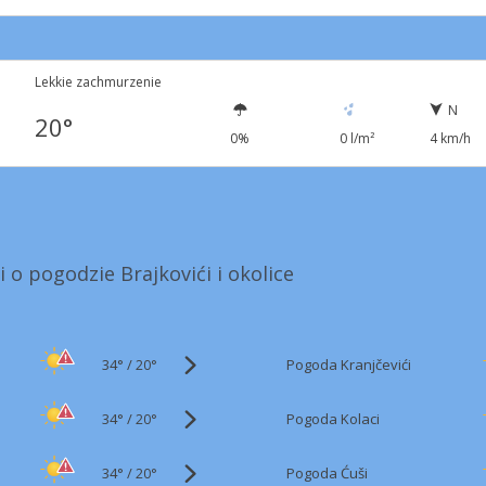
1
Lekkie zachmurzenie
N
20°
0%
0 l/m²
4 km/h
 o pogodzie Brajkovići i okolice
34°
/
Pogoda Kranjčevići
20°
34°
/
Pogoda Kolaci
20°
34°
/
Pogoda Ćuši
20°