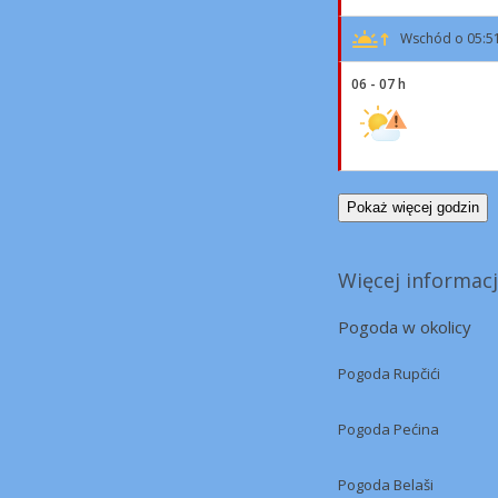
Wschód o 05:5
06 - 07 h
Pokaż więcej godzin
Więcej informacji
Pogoda w okolicy
Pogoda Rupčići
Pogoda Pećina
Pogoda Belaši