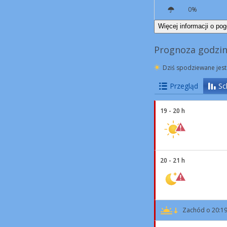
0%
E
5 km/h
Więcej informacji o pog
Prognoza godzin
Dziś spodziewane jest
Przegląd
Sc
19 - 20 h
20 - 21 h
Zachód o 20:1