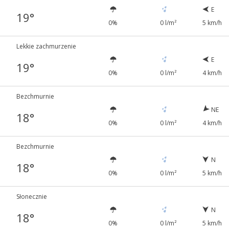
E
19°
0%
0 l/m²
5 km/h
Lekkie zachmurzenie
E
19°
0%
0 l/m²
4 km/h
Bezchmurnie
NE
18°
0%
0 l/m²
4 km/h
Bezchmurnie
N
18°
0%
0 l/m²
5 km/h
Słonecznie
N
18°
0%
0 l/m²
5 km/h