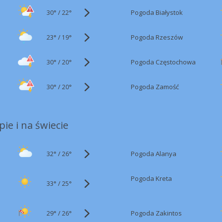
30°
/
Pogoda Białystok
22°
23°
/
Pogoda Rzeszów
19°
30°
/
Pogoda Częstochowa
20°
30°
/
Pogoda Zamość
20°
ie i na świecie
32°
/
Pogoda Alanya
26°
Pogoda Kreta
33°
/
25°
29°
/
Pogoda Zakintos
26°