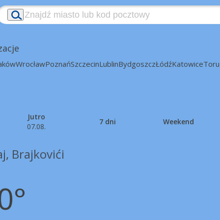
zacje
aków
Wrocław
Poznań
Szczecin
Lublin
Bydgoszcz
Łódź
Katowice
Toru
Jutro
7 dni
Weekend
07.08.
j, Brajkovići
0°