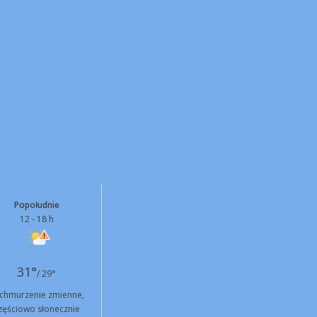
Popołudnie
12 - 18 h
31°
/ 29°
chmurzenie zmienne,
zęściowo słonecznie