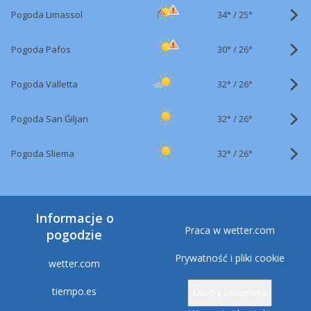
34°
/
Pogoda Limassol
25°
30°
/
Pogoda Pafos
26°
32°
/
Pogoda Valletta
26°
32°
/
Pogoda San Ġiljan
26°
32°
/
Pogoda Sliema
26°
Informacje o
Praca w wetter.com
pogodzie
Prywatność i pliki cookie
wetter.com
tiempo.es
Otwórz ustawienia