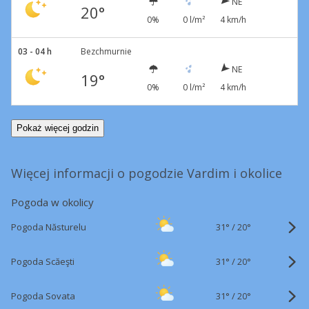
NE
20°
0%
0 l/m²
4 km/h
03 - 04 h
Bezchmurnie
NE
19°
0%
0 l/m²
4 km/h
Pokaż więcej godzin
Więcej informacji o pogodzie Vardim i okolice
Pogoda w okolicy
31°
/
Pogoda Năsturelu
20°
31°
/
Pogoda Scăeşti
20°
31°
/
Pogoda Sovata
20°