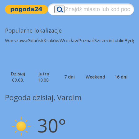
Popularne lokalizacje
Warszawa
Gdańsk
Kraków
Wrocław
Poznań
Szczecin
Lublin
Bydgo
Dzisiaj
Jutro
7 dni
Weekend
16 dni
09.08.
10.08.
Pogoda dzisiaj, Vardim
30°