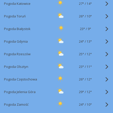
27°
/
Pogoda Katowice
14°
26°
/
Pogoda Toruń
10°
23°
/
Pogoda Białystok
9°
24°
/
Pogoda Gdynia
13°
25°
/
Pogoda Rzeszów
12°
23°
/
Pogoda Olsztyn
11°
26°
/
Pogoda Częstochowa
12°
29°
/
Pogoda Jelenia Góra
12°
24°
/
Pogoda Zamość
10°