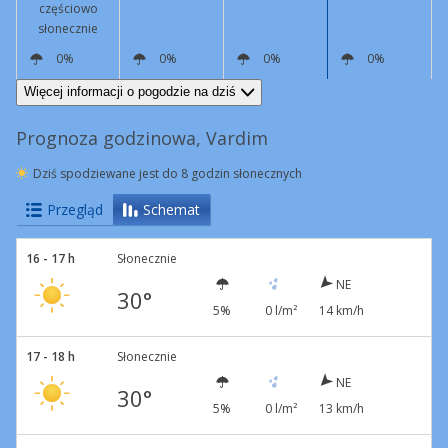
częściowo
słonecznie
0%
0%
0%
0%
NE
14 km/h
NE
6 km/h
NE
3 km/h
NE
6 km/h
Więcej informacji o pogodzie na dziś
Prognoza godzinowa, Vardim
Dziś spodziewane jest do 8 godzin słonecznych
Przegląd
Schemat
16 - 17 h
Słonecznie
NE
30°
5%
0 l/m²
14 km/h
17 - 18 h
Słonecznie
NE
30°
5%
0 l/m²
13 km/h