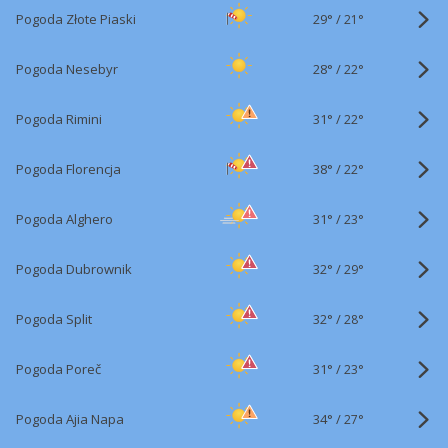
29°
/
Pogoda Złote Piaski
21°
28°
/
Pogoda Nesebyr
22°
31°
/
Pogoda Rimini
22°
38°
/
Pogoda Florencja
22°
31°
/
Pogoda Alghero
23°
32°
/
Pogoda Dubrownik
29°
32°
/
Pogoda Split
28°
31°
/
Pogoda Poreč
23°
34°
/
Pogoda Ajia Napa
27°