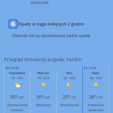
Słonecznie
Opady w ciągu kolejnych 2 godzin
Obecnie nie są spodziewane żadne opady
Przegląd dzisiejszej pogody, Vardim
Nd 09.08.
Pn 10.08.
Popołudnie
Wieczór
Noc
Rano
12 - 18 h
18 - 22 h
22 - 06 h
06 - 12 h
30°
30°
23°
28°
/ 28°
/ 24°
/ 19°
/ 19°
Zachmurzenie
Słonecznie
Bezchmurnie
Przeważnie
zmienne,
słonecznie