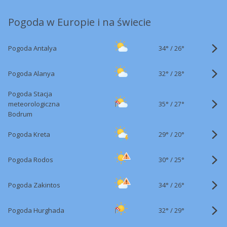
Pogoda w Europie i na świecie
34°
/
Pogoda Antalya
26°
32°
/
Pogoda Alanya
28°
Pogoda Stacja
35°
/
meteorologiczna
27°
Bodrum
29°
/
Pogoda Kreta
20°
30°
/
Pogoda Rodos
25°
34°
/
Pogoda Zakintos
26°
32°
/
Pogoda Hurghada
29°