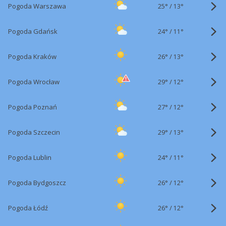
25°
/
Pogoda Warszawa
13°
24°
/
Pogoda Gdańsk
11°
26°
/
Pogoda Kraków
13°
29°
/
Pogoda Wrocław
12°
27°
/
Pogoda Poznań
12°
29°
/
Pogoda Szczecin
13°
24°
/
Pogoda Lublin
11°
26°
/
Pogoda Bydgoszcz
12°
26°
/
Pogoda Łódź
12°