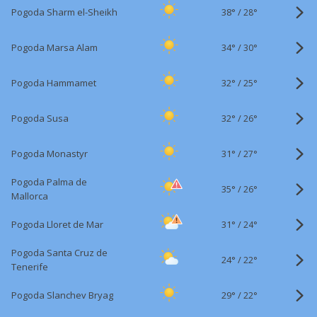
38°
/
Pogoda Sharm el-Sheikh
28°
34°
/
Pogoda Marsa Alam
30°
32°
/
Pogoda Hammamet
25°
32°
/
Pogoda Susa
26°
31°
/
Pogoda Monastyr
27°
Pogoda Palma de
35°
/
26°
Mallorca
31°
/
Pogoda Lloret de Mar
24°
Pogoda Santa Cruz de
24°
/
22°
Tenerife
29°
/
Pogoda Slanchev Bryag
22°