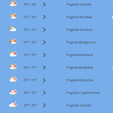
33°
/
Pogoda Gdańsk
24°
37°
/
Pogoda Wrocław
20°
29°
/
Pogoda Szczecin
21°
37°
/
Pogoda Bydgoszcz
23°
31°
/
Pogoda Katowice
23°
29°
/
Pogoda Białystok
21°
23°
/
Pogoda Rzeszów
19°
30°
/
Pogoda Częstochowa
20°
29°
/
Pogoda Zamość
20°