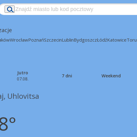
zacje
aków
Wrocław
Poznań
Szczecin
Lublin
Bydgoszcz
Łódź
Katowice
Toru
Jutro
7 dni
Weekend
07.08.
j, Uhlovitsa
8°