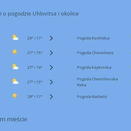
i o pogodzie Uhlovitsa i okolice
29°
/
Pogoda Koshnitsa
17°
27°
/
Pogoda Chereshovo
15°
27°
/
Pogoda Kaykovska
16°
Pogoda Chereshovska
27°
/
15°
Reka
28°
/
Pogoda Nadartsi
17°
m mieście