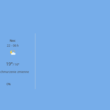
Noc
22 - 06 h
19°
/ 16°
chmurzenie zmienne
0%
E
1 km/h