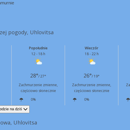
hmurnie
szej pogody, Uhlovitsa
Popołudnie
Wieczór
12 - 18 h
18 - 22 h
28°
26°
/ 27°
/ 19°
Zachmurzenie zmienne,
Zachmurzenie zmienne,
Za
częściowo słonecznie
częściowo słonecznie
0%
0%
NE
12 km/h
NE
6 km/h
odzie na dziś
owa, Uhlovitsa