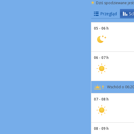
Dziś spodziewane jest
Przegląd
Sc
05 - 06 h
06 - 07 h
Wschód o 06:2
07 - 08 h
08 - 09 h