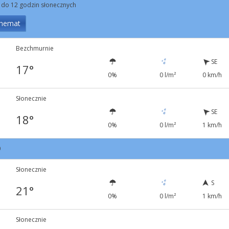
 do 12 godzin słonecznych
hemat
Bezchmurnie
SE
17°
0%
0 l/m²
0 km/h
Słonecznie
SE
18°
0%
0 l/m²
1 km/h
0
Słonecznie
S
21°
0%
0 l/m²
1 km/h
Słonecznie