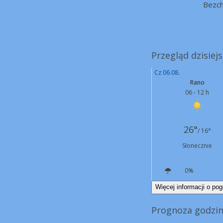
Bezc
Przegląd dzisiej
Cz 06.08.
Rano
06 - 12 h
26°
/ 16°
Słonecznie
0%
NE
6 km/h
Więcej informacji o pog
Prognoza godzin