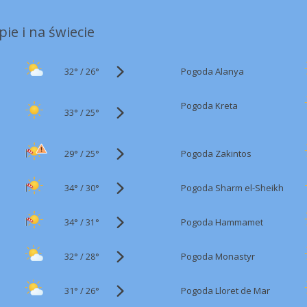
ie i na świecie
32°
/
Pogoda Alanya
26°
Pogoda Kreta
33°
/
25°
29°
/
Pogoda Zakintos
25°
34°
/
Pogoda Sharm el-Sheikh
30°
34°
/
Pogoda Hammamet
31°
32°
/
Pogoda Monastyr
28°
31°
/
Pogoda Lloret de Mar
26°