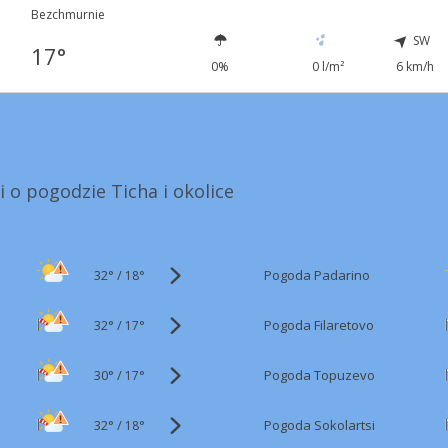
Bezchmurnie
SW
17°
0%
0 l/m²
6 km/h
i o pogodzie Ticha i okolice
32°
/
Pogoda Padarino
18°
32°
/
Pogoda Filaretovo
17°
30°
/
Pogoda Topuzevo
17°
32°
/
Pogoda Sokolartsi
18°