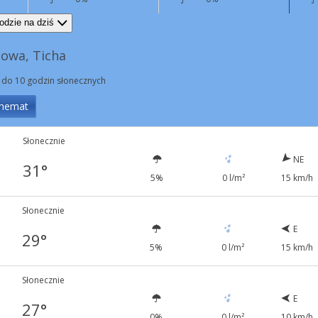
E
8 km/h
SW
5 km/h
odzie na dziś
owa, Ticha
 do 10 godzin słonecznych
hemat
Słonecznie
NE
31°
5%
0 l/m²
15 km/h
Słonecznie
E
29°
5%
0 l/m²
15 km/h
Słonecznie
E
27°
0%
0 l/m²
10 km/h