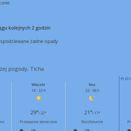
cznie
ągu kolejnych 2 godzin
ą spodziewane żadne opady
szej pogody, Ticha
Pt 07.
Wieczór
Noc
18 - 22 h
22 - 06 h
29°
21°
/ 22°
/ 17°
rno
Przeważnie słonecznie
Bezchmurnie
P
0%
0%