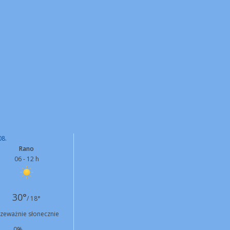
08.
Rano
06 - 12 h
30°
/ 18°
rzeważnie słonecznie
0%