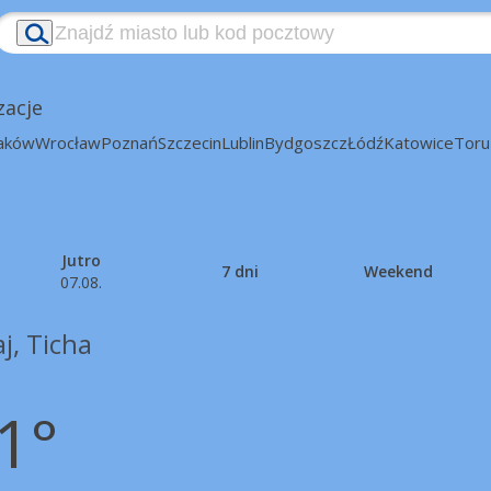
zacje
aków
Wrocław
Poznań
Szczecin
Lublin
Bydgoszcz
Łódź
Katowice
Toru
Jutro
7 dni
Weekend
07.08.
j, Ticha
1°