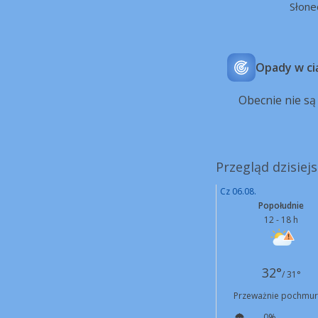
Słone
Opady w ci
Obecnie nie s
Przegląd dzisiej
Cz 06.08.
Popołudnie
12 - 18 h
32°
/ 31°
Przeważnie pochmu
0%