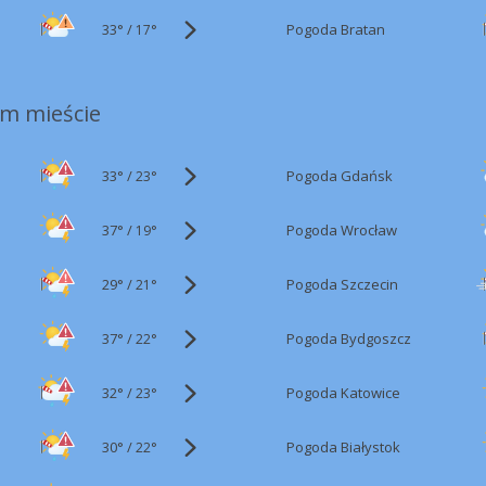
33°
/
Pogoda Bratan
17°
m mieście
33°
/
Pogoda Gdańsk
23°
37°
/
Pogoda Wrocław
19°
29°
/
Pogoda Szczecin
21°
37°
/
Pogoda Bydgoszcz
22°
32°
/
Pogoda Katowice
23°
30°
/
Pogoda Białystok
22°