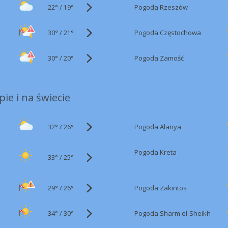
22°
/
Pogoda Rzeszów
19°
30°
/
Pogoda Częstochowa
21°
30°
/
Pogoda Zamość
20°
ie i na świecie
32°
/
Pogoda Alanya
26°
Pogoda Kreta
33°
/
25°
29°
/
Pogoda Zakintos
26°
34°
/
Pogoda Sharm el-Sheikh
30°