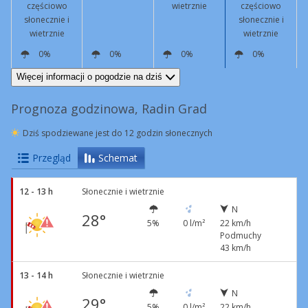
częściowo
wietrznie
częściowo
słonecznie i
słonecznie i
wietrznie
wietrznie
0%
0%
0%
0%
N
22 km/h
Podmuchy
46 km/h
NE
16 km/h
NE
18 km/h
N
19 km/h
Podmuchy
44 km/h
Więcej informacji o pogodzie na dziś
Prognoza godzinowa, Radin Grad
Dziś spodziewane jest do 12 godzin słonecznych
Przegląd
Schemat
12 - 13 h
Słonecznie i wietrznie
N
28°
5%
0 l/m²
22 km/h
Podmuchy
43 km/h
13 - 14 h
Słonecznie i wietrznie
N
29°
5%
0 l/m²
22 km/h