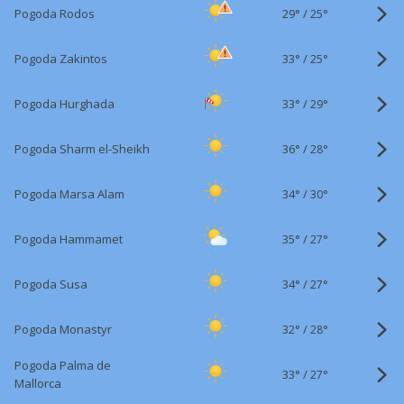
29°
/
Pogoda Rodos
25°
33°
/
Pogoda Zakintos
25°
33°
/
Pogoda Hurghada
29°
36°
/
Pogoda Sharm el-Sheikh
28°
34°
/
Pogoda Marsa Alam
30°
35°
/
Pogoda Hammamet
27°
34°
/
Pogoda Susa
27°
32°
/
Pogoda Monastyr
28°
Pogoda Palma de
33°
/
27°
Mallorca