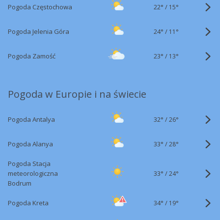
22°
/
Pogoda Częstochowa
15°
24°
/
Pogoda Jelenia Góra
11°
23°
/
Pogoda Zamość
13°
Pogoda w Europie i na świecie
32°
/
Pogoda Antalya
26°
33°
/
Pogoda Alanya
28°
Pogoda Stacja
33°
/
meteorologiczna
24°
Bodrum
34°
/
Pogoda Kreta
19°