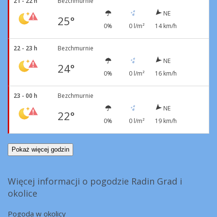
21 - 22 h
Bezchmurnie
NE
25°
0%
0 l/m²
14 km/h
22 - 23 h
Bezchmurnie
NE
24°
0%
0 l/m²
16 km/h
23 - 00 h
Bezchmurnie
NE
22°
0%
0 l/m²
19 km/h
Pokaż więcej godzin
Więcej informacji o pogodzie Radin Grad i
okolice
Pogoda w okolicy