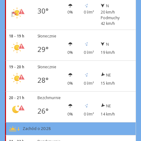
N
30°
0%
0 l/m²
20 km/h
Podmuchy
42 km/h
18 - 19 h
Słonecznie
N
29°
0%
0 l/m²
19 km/h
19 - 20 h
Słonecznie
NE
28°
0%
0 l/m²
15 km/h
20 - 21 h
Bezchmurnie
NE
26°
0%
0 l/m²
14 km/h
Zachód o 20:28