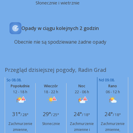
Słonecznie i wietrznie
Opady w ciągu kolejnych 2 godzin
Obecnie nie są spodziewane żadne opady
Przegląd dzisiejszej pogody, Radin Grad
So 08.08.
Nd 09.08.
Popołudnie
Wieczór
Noc
Rano
12 - 18 h
18 - 22 h
22 - 06 h
06 - 12 h
31°
29°
24°
24°
/ 28°
/ 25°
/ 18°
/ 18°
Zachmurzenie
Słonecznie
Zachmurzenie
Zachmurzenie
zmienne,
zmienne i
zmienne,