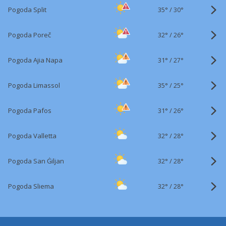
35°
/
Pogoda Split
30°
32°
/
Pogoda Poreč
26°
31°
/
Pogoda Ajia Napa
27°
35°
/
Pogoda Limassol
25°
31°
/
Pogoda Pafos
26°
32°
/
Pogoda Valletta
28°
32°
/
Pogoda San Ġiljan
28°
32°
/
Pogoda Sliema
28°