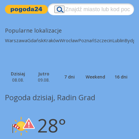
Popularne lokalizacje
Warszawa
Gdańsk
Kraków
Wrocław
Poznań
Szczecin
Lublin
Bydgo
Dzisiaj
Jutro
7 dni
Weekend
16 dni
08.08.
09.08.
Pogoda dzisiaj, Radin Grad
28°