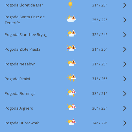
31°
/
Pogoda Lloret de Mar
25°
Pogoda Santa Cruz de
25°
/
22°
Tenerife
32°
/
Pogoda Slanchev Bryag
24°
31°
/
Pogoda Złote Piaski
26°
31°
/
Pogoda Nesebyr
25°
31°
/
Pogoda Rimini
25°
38°
/
Pogoda Florencja
21°
30°
/
Pogoda Alghero
23°
34°
/
Pogoda Dubrownik
29°