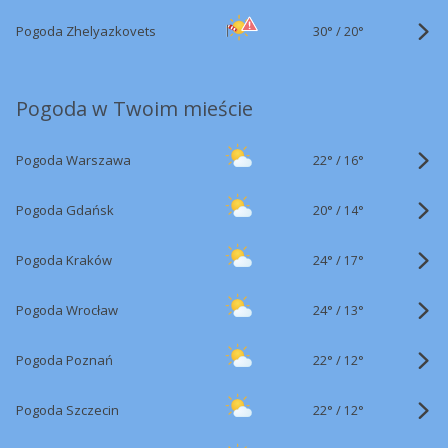
30°
/
Pogoda Zhelyazkovets
20°
Pogoda w Twoim mieście
22°
/
Pogoda Warszawa
16°
20°
/
Pogoda Gdańsk
14°
24°
/
Pogoda Kraków
17°
24°
/
Pogoda Wrocław
13°
22°
/
Pogoda Poznań
12°
22°
/
Pogoda Szczecin
12°