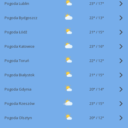
23°
/
Pogoda Lublin
17°
22°
/
Pogoda Bydgoszcz
13°
21°
/
Pogoda Łódź
15°
23°
/
Pogoda Katowice
16°
22°
/
Pogoda Toruń
12°
21°
/
Pogoda Białystok
15°
20°
/
Pogoda Gdynia
14°
23°
/
Pogoda Rzeszów
15°
20°
/
Pogoda Olsztyn
12°