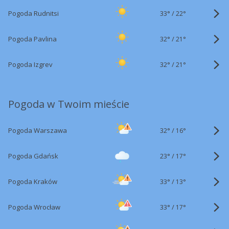
33°
/
Pogoda Rudnitsi
22°
32°
/
Pogoda Pavlina
21°
32°
/
Pogoda Izgrev
21°
Pogoda w Twoim mieście
32°
/
Pogoda Warszawa
16°
23°
/
Pogoda Gdańsk
17°
33°
/
Pogoda Kraków
13°
33°
/
Pogoda Wrocław
17°