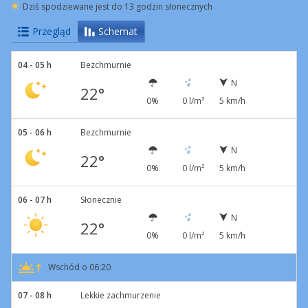
Dziś spodziewane jest do 13 godzin słonecznych
Przegląd
Schemat
04 - 05 h
Bezchmurnie
N
22°
0%
0 l/m²
5 km/h
05 - 06 h
Bezchmurnie
N
22°
0%
0 l/m²
5 km/h
06 - 07 h
Słonecznie
N
22°
0%
0 l/m²
5 km/h
Wschód o 06:20
07 - 08 h
Lekkie zachmurzenie