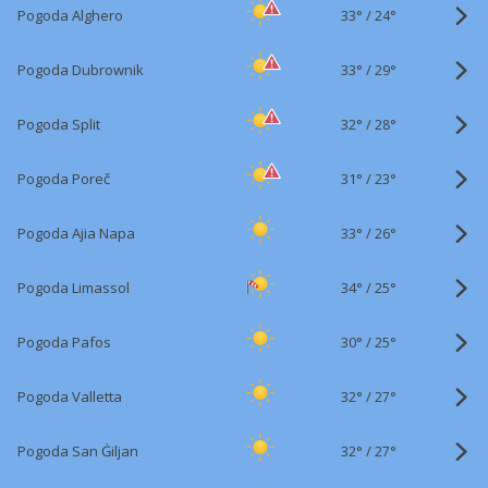
33°
/
Pogoda Alghero
24°
33°
/
Pogoda Dubrownik
29°
32°
/
Pogoda Split
28°
31°
/
Pogoda Poreč
23°
33°
/
Pogoda Ajia Napa
26°
34°
/
Pogoda Limassol
25°
30°
/
Pogoda Pafos
25°
32°
/
Pogoda Valletta
27°
32°
/
Pogoda San Ġiljan
27°