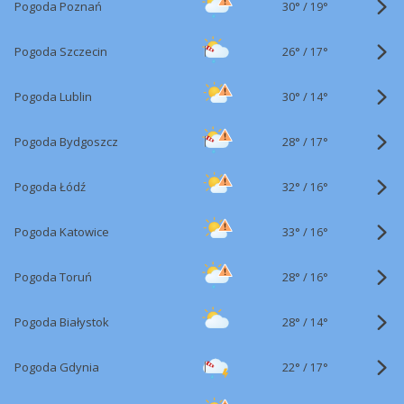
30°
/
Pogoda Poznań
19°
26°
/
Pogoda Szczecin
17°
30°
/
Pogoda Lublin
14°
28°
/
Pogoda Bydgoszcz
17°
32°
/
Pogoda Łódź
16°
33°
/
Pogoda Katowice
16°
28°
/
Pogoda Toruń
16°
28°
/
Pogoda Białystok
14°
22°
/
Pogoda Gdynia
17°