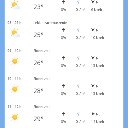
N
23°
0%
0 l/m²
6 km/h
08 - 09 h
Lekkie zachmurzenie
N
25°
0%
0 l/m²
10 km/h
09 - 10 h
Słonecznie
N
26°
0%
0 l/m²
13 km/h
10 - 11 h
Słonecznie
N
28°
0%
0 l/m²
13 km/h
11 - 12 h
Słonecznie
NE
29°
0%
0 l/m²
14 km/h