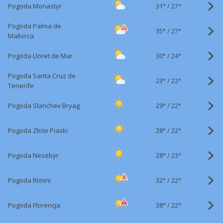
31°
/
Pogoda Monastyr
27°
Pogoda Palma de
35°
/
27°
Mallorca
30°
/
Pogoda Lloret de Mar
24°
Pogoda Santa Cruz de
23°
/
22°
Tenerife
29°
/
Pogoda Slanchev Bryag
22°
28°
/
Pogoda Złote Piaski
22°
28°
/
Pogoda Nesebyr
23°
32°
/
Pogoda Rimini
22°
38°
/
Pogoda Florencja
22°