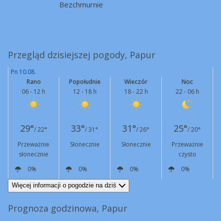
Bezchmurnie
Przegląd dzisiejszej pogody, Papur
Pn 10.08.
Rano
Popołudnie
Wieczór
Noc
06 - 12 h
12 - 18 h
18 - 22 h
22 - 06 h
29°
33°
31°
25°
/ 22°
/ 31°
/ 26°
/ 20°
Przeważnie
Słonecznie
Słonecznie
Przeważnie
słonecznie
czysto
0%
0%
0%
0%
N
9 km/h
NE
14 km/h
NE
8 km/h
E
3 km/h
Więcej informacji o pogodzie na dziś
Prognoza godzinowa, Papur