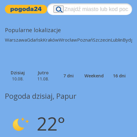
Popularne lokalizacje
Warszawa
Gdańsk
Kraków
Wrocław
Poznań
Szczecin
Lublin
Bydgo
Dzisiaj
Jutro
7 dni
Weekend
16 dni
10.08.
11.08.
Pogoda dzisiaj, Papur
22°