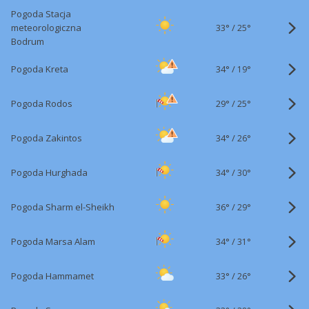
Pogoda Stacja
33°
/
meteorologiczna
25°
Bodrum
34°
/
Pogoda Kreta
19°
29°
/
Pogoda Rodos
25°
34°
/
Pogoda Zakintos
26°
34°
/
Pogoda Hurghada
30°
36°
/
Pogoda Sharm el-Sheikh
29°
34°
/
Pogoda Marsa Alam
31°
33°
/
Pogoda Hammamet
26°