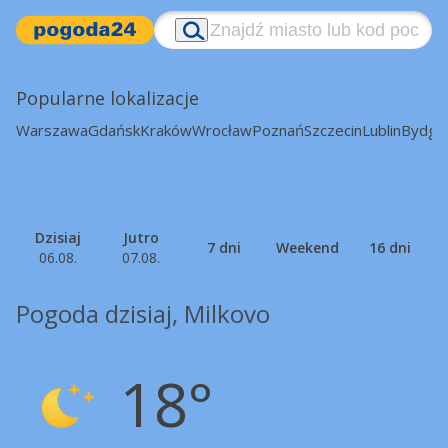
Popularne lokalizacje
Warszawa
Gdańsk
Kraków
Wrocław
Poznań
Szczecin
Lublin
Bydgo
Dzisiaj
Jutro
7 dni
Weekend
16 dni
06.08.
07.08.
Pogoda dzisiaj, Milkovo
18°