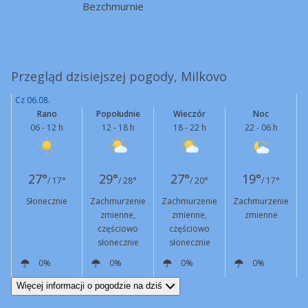
Bezchmurnie
Przegląd dzisiejszej pogody, Milkovo
Cz 06.08.
Rano
Popołudnie
Wieczór
Noc
06 - 12 h
12 - 18 h
18 - 22 h
22 - 06 h
27°
29°
27°
19°
/ 17°
/ 28°
/ 20°
/ 17°
Słonecznie
Zachmurzenie
Zachmurzenie
Zachmurzenie
zmienne,
zmienne,
zmienne
częściowo
częściowo
słonecznie
słonecznie
0%
0%
0%
0%
NE
6 km/h
NE
12 km/h
NE
6 km/h
E
1 km/h
Więcej informacji o pogodzie na dziś