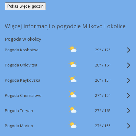
Pokaż więcej godzin
Więcej informacji o pogodzie Milkovo i okolice
Pogoda w okolicy
29°
/
Pogoda Koshnitsa
17°
28°
/
Pogoda Uhlovitsa
16°
26°
/
Pogoda Kaykovska
15°
27°
/
Pogoda Chernalevo
15°
27°
/
Pogoda Turyan
16°
27°
/
Pogoda Marino
15°