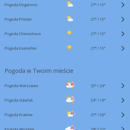
27°
/
Pogoda Doganovo
15°
27°
/
Pogoda Pristan
15°
27°
/
Pogoda Chereshovo
15°
27°
/
Pogoda Esenishte
15°
Pogoda w Twoim mieście
33°
/
Pogoda Warszawa
24°
24°
/
Pogoda Gdańsk
19°
37°
/
Pogoda Kraków
20°
29°
/
Pogoda Wrocław
22°