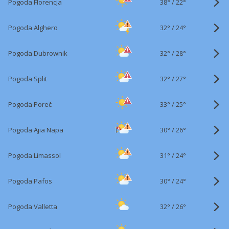
38°
/
Pogoda Florencja
22°
32°
/
Pogoda Alghero
24°
32°
/
Pogoda Dubrownik
28°
32°
/
Pogoda Split
27°
33°
/
Pogoda Poreč
25°
30°
/
Pogoda Ajia Napa
26°
31°
/
Pogoda Limassol
24°
30°
/
Pogoda Pafos
24°
32°
/
Pogoda Valletta
26°