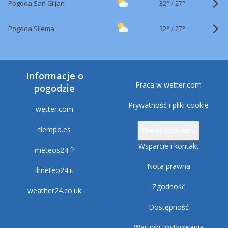
32°
/
Pogoda San Ġiljan
27°
32°
/
Pogoda Sliema
27°
Informacje o
Praca w wetter.com
pogodzie
Prywatność i pliki cookie
wetter.com
tiempo.es
Otwórz ustawienia
Wsparcie i kontakt
meteos24.fr
Nota prawna
ilmeteo24.it
Zgodność
weather24.co.uk
Dostępność
Warunki użytkowania