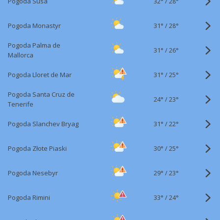
32°
/
Pogoda Susa
28°
31°
/
Pogoda Monastyr
28°
Pogoda Palma de
31°
/
26°
Mallorca
31°
/
Pogoda Lloret de Mar
25°
Pogoda Santa Cruz de
24°
/
23°
Tenerife
31°
/
Pogoda Slanchev Bryag
22°
30°
/
Pogoda Złote Piaski
25°
29°
/
Pogoda Nesebyr
23°
33°
/
Pogoda Rimini
24°