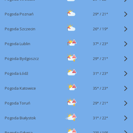
29°
/
Pogoda Poznań
21°
26°
/
Pogoda Szczecin
19°
37°
/
Pogoda Lublin
23°
29°
/
Pogoda Bydgoszcz
21°
31°
/
Pogoda Łódź
23°
35°
/
Pogoda Katowice
23°
29°
/
Pogoda Toruń
21°
31°
/
Pogoda Białystok
22°
23°
/
Pogoda Gdynia
19°