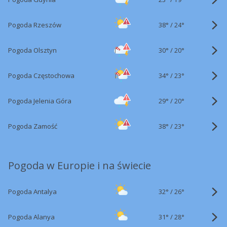
38°
/
Pogoda Rzeszów
24°
30°
/
Pogoda Olsztyn
20°
34°
/
Pogoda Częstochowa
23°
29°
/
Pogoda Jelenia Góra
20°
38°
/
Pogoda Zamość
23°
Pogoda w Europie i na świecie
32°
/
Pogoda Antalya
26°
31°
/
Pogoda Alanya
28°