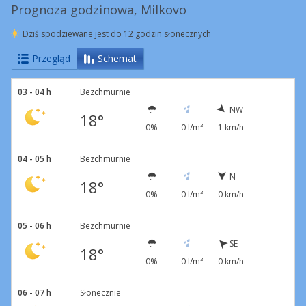
Prognoza godzinowa, Milkovo
Dziś spodziewane jest do 12 godzin słonecznych
Przegląd
Schemat
03 - 04 h
Bezchmurnie
NW
18°
0%
0 l/m²
1 km/h
04 - 05 h
Bezchmurnie
N
18°
0%
0 l/m²
0 km/h
05 - 06 h
Bezchmurnie
SE
18°
0%
0 l/m²
0 km/h
06 - 07 h
Słonecznie