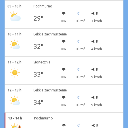
09 - 10 h
Pochmurno
E
29°
0%
0 l/m²
3 km/h
10 - 11 h
Lekkie zachmurzenie
E
32°
0%
0 l/m²
4 km/h
11 - 12 h
Słonecznie
E
33°
0%
0 l/m²
5 km/h
12 - 13 h
Lekkie zachmurzenie
E
34°
0%
0 l/m²
5 km/h
13 - 14 h
Pochmurno
E