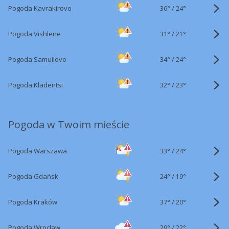
36°
/
Pogoda Kavrakirovo
24°
31°
/
Pogoda Vishlene
21°
34°
/
Pogoda Samuilovo
24°
32°
/
Pogoda Kladentsi
23°
Pogoda w Twoim mieście
33°
/
Pogoda Warszawa
24°
24°
/
Pogoda Gdańsk
19°
37°
/
Pogoda Kraków
20°
29°
/
Pogoda Wrocław
22°