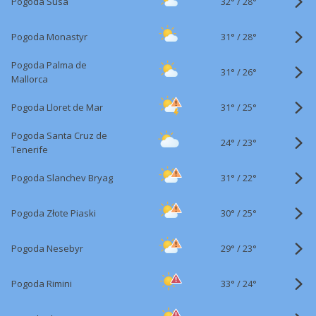
32°
/
Pogoda Susa
28°
31°
/
Pogoda Monastyr
28°
Pogoda Palma de
31°
/
26°
Mallorca
31°
/
Pogoda Lloret de Mar
25°
Pogoda Santa Cruz de
24°
/
23°
Tenerife
31°
/
Pogoda Slanchev Bryag
22°
30°
/
Pogoda Złote Piaski
25°
29°
/
Pogoda Nesebyr
23°
33°
/
Pogoda Rimini
24°