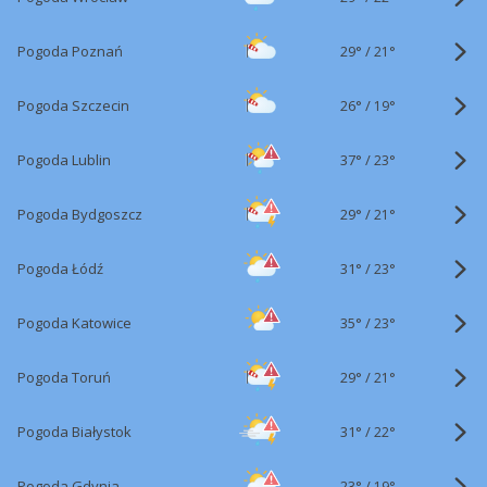
29°
/
Pogoda Poznań
21°
26°
/
Pogoda Szczecin
19°
37°
/
Pogoda Lublin
23°
29°
/
Pogoda Bydgoszcz
21°
31°
/
Pogoda Łódź
23°
35°
/
Pogoda Katowice
23°
29°
/
Pogoda Toruń
21°
31°
/
Pogoda Białystok
22°
23°
/
Pogoda Gdynia
19°