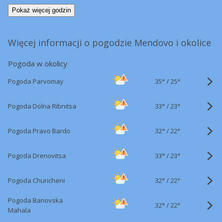
Pokaż więcej godzin
Więcej informacji o pogodzie Mendovo i okolice
Pogoda w okolicy
35°
/
Pogoda Parvomay
25°
33°
/
Pogoda Dolna Ribnitsa
23°
32°
/
Pogoda Pravo Bardo
22°
33°
/
Pogoda Drenovitsa
23°
32°
/
Pogoda Churicheni
22°
Pogoda Banovska
32°
/
22°
Mahala