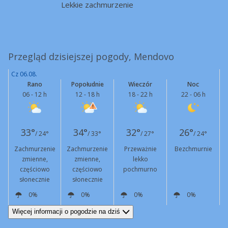
Lekkie zachmurzenie
Przegląd dzisiejszej pogody, Mendovo
Cz 06.08.
Rano
Popołudnie
Wieczór
Noc
06 - 12 h
12 - 18 h
18 - 22 h
22 - 06 h
33°
34°
32°
26°
/ 24°
/ 33°
/ 27°
/ 24°
Zachmurzenie
Zachmurzenie
Przeważnie
Bezchmurnie
zmienne,
zmienne,
lekko
częściowo
częściowo
pochmurno
słonecznie
słonecznie
0%
0%
0%
0%
E
5 km/h
SW
7 km/h
W
8 km/h
W
9 km/h
Więcej informacji o pogodzie na dziś