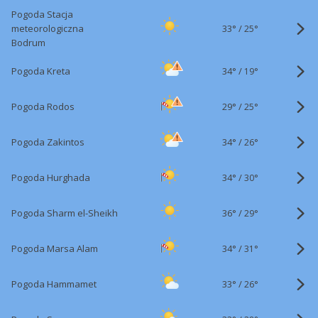
Pogoda Stacja
33°
/
meteorologiczna
25°
Bodrum
34°
/
Pogoda Kreta
19°
29°
/
Pogoda Rodos
25°
34°
/
Pogoda Zakintos
26°
34°
/
Pogoda Hurghada
30°
36°
/
Pogoda Sharm el-Sheikh
29°
34°
/
Pogoda Marsa Alam
31°
33°
/
Pogoda Hammamet
26°