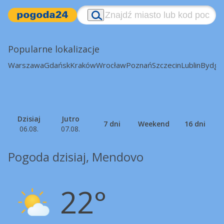
Popularne lokalizacje
Warszawa
Gdańsk
Kraków
Wrocław
Poznań
Szczecin
Lublin
Bydgo
Dzisiaj
Jutro
7 dni
Weekend
16 dni
06.08.
07.08.
Pogoda dzisiaj, Mendovo
22°