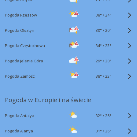
38°
/
Pogoda Rzeszów
24°
30°
/
Pogoda Olsztyn
20°
34°
/
Pogoda Częstochowa
23°
29°
/
Pogoda Jelenia Góra
20°
38°
/
Pogoda Zamość
23°
Pogoda w Europie i na świecie
32°
/
Pogoda Antalya
26°
31°
/
Pogoda Alanya
28°