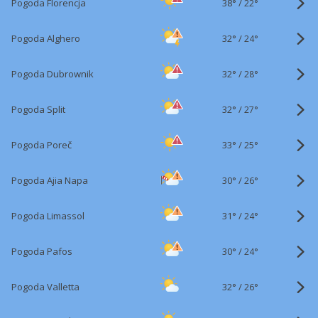
38°
/
Pogoda Florencja
22°
32°
/
Pogoda Alghero
24°
32°
/
Pogoda Dubrownik
28°
32°
/
Pogoda Split
27°
33°
/
Pogoda Poreč
25°
30°
/
Pogoda Ajia Napa
26°
31°
/
Pogoda Limassol
24°
30°
/
Pogoda Pafos
24°
32°
/
Pogoda Valletta
26°