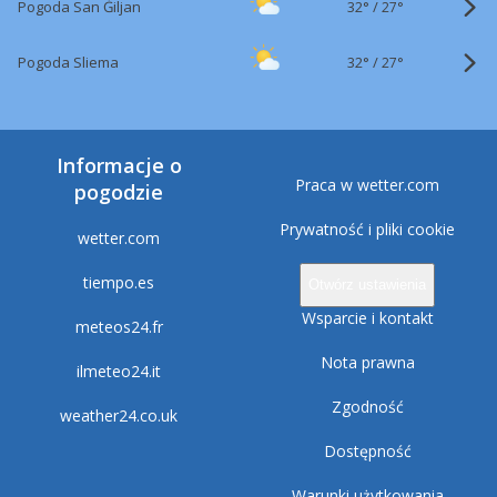
32°
/
Pogoda San Ġiljan
27°
32°
/
Pogoda Sliema
27°
Informacje o
Praca w wetter.com
pogodzie
Prywatność i pliki cookie
wetter.com
tiempo.es
Otwórz ustawienia
Wsparcie i kontakt
meteos24.fr
Nota prawna
ilmeteo24.it
Zgodność
weather24.co.uk
Dostępność
Warunki użytkowania