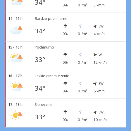
34°
0%
0 l/m²
3 km/h
14 - 15 h
Bardzo pochmurno
SW
34°
0%
0 l/m²
4 km/h
15 - 16 h
Pochmurno
W
33°
0%
0 l/m²
12 km/h
16 - 17 h
Lekkie zachmurzenie
SW
34°
0%
0 l/m²
6 km/h
17 - 18 h
Słonecznie
SW
33°
0%
0 l/m²
10 km/h