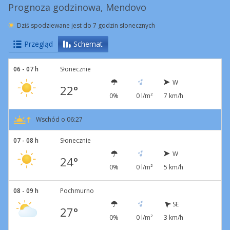
Prognoza godzinowa, Mendovo
Dziś spodziewane jest do 7 godzin słonecznych
Przegląd
Schemat
06 - 07 h
Słonecznie
W
22°
0%
0 l/m²
7 km/h
Wschód o 06:27
07 - 08 h
Słonecznie
W
24°
0%
0 l/m²
5 km/h
08 - 09 h
Pochmurno
SE
27°
0%
0 l/m²
3 km/h