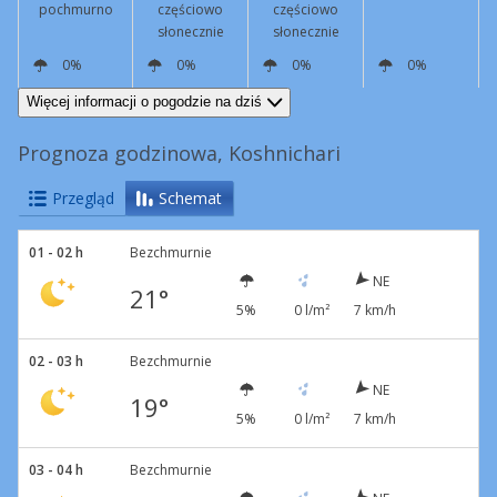
pochmurno
częściowo
częściowo
słonecznie
słonecznie
0%
0%
0%
0%
NE
9 km/h
N
14 km/h
N
7 km/h
NE
2 km/h
Więcej informacji o pogodzie na dziś
Prognoza godzinowa, Koshnichari
Przegląd
Schemat
01 - 02 h
Bezchmurnie
NE
21°
5%
0 l/m²
7 km/h
02 - 03 h
Bezchmurnie
NE
19°
5%
0 l/m²
7 km/h
03 - 04 h
Bezchmurnie