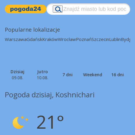
Popularne lokalizacje
Warszawa
Gdańsk
Kraków
Wrocław
Poznań
Szczecin
Lublin
Bydgo
Dzisiaj
Jutro
7 dni
Weekend
16 dni
09.08.
10.08.
Pogoda dzisiaj, Koshnichari
21°