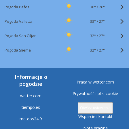
30°
/
Pogoda Pafos
26°
33°
/
Pogoda Valletta
27°
32°
/
Pogoda San Ġiljan
27°
32°
/
Pogoda Sliema
27°
Informacje o
Praca w wetter.com
pogodzie
Prywatność i pliki cookie
wetter.com
tiempo.es
Otwórz ustawienia
Wsparcie i kontakt
meteos24.fr
Nota prawna