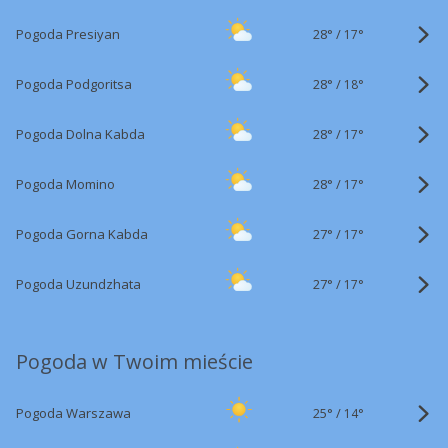
28°
/
Pogoda Presiyan
17°
28°
/
Pogoda Podgoritsa
18°
28°
/
Pogoda Dolna Kabda
17°
28°
/
Pogoda Momino
17°
27°
/
Pogoda Gorna Kabda
17°
27°
/
Pogoda Uzundzhata
17°
Pogoda w Twoim mieście
25°
/
Pogoda Warszawa
14°