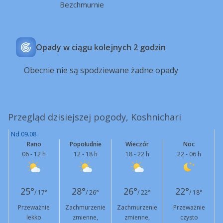
Bezchmurnie
Opady w ciągu kolejnych 2 godzin
Obecnie nie są spodziewane żadne opady
Przegląd dzisiejszej pogody, Koshnichari
Nd 09.08.
Rano
Popołudnie
Wieczór
Noc
06 - 12 h
12 - 18 h
18 - 22 h
22 - 06 h
25°
28°
26°
22°
/ 17°
/ 26°
/ 22°
/ 18°
Przeważnie
Zachmurzenie
Zachmurzenie
Przeważnie
lekko
zmienne,
zmienne,
czysto