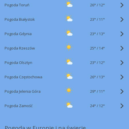
26°
/
Pogoda Toruń
12°
23°
/
Pogoda Białystok
11°
23°
/
Pogoda Gdynia
13°
25°
/
Pogoda Rzeszów
14°
23°
/
Pogoda Olsztyn
12°
26°
/
Pogoda Częstochowa
13°
29°
/
Pogoda Jelenia Góra
11°
24°
/
Pogoda Zamość
12°
Pogoda w Europie i na świecie