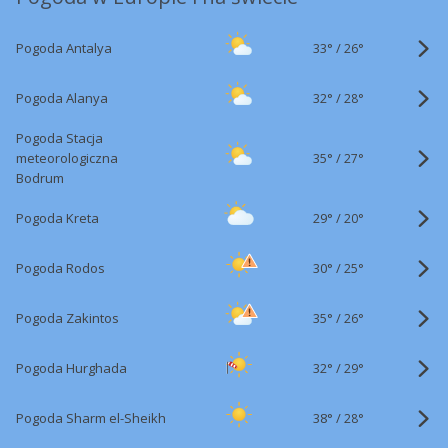
33°
/
Pogoda Antalya
26°
32°
/
Pogoda Alanya
28°
Pogoda Stacja
35°
/
meteorologiczna
27°
Bodrum
29°
/
Pogoda Kreta
20°
30°
/
Pogoda Rodos
25°
35°
/
Pogoda Zakintos
26°
32°
/
Pogoda Hurghada
29°
38°
/
Pogoda Sharm el-Sheikh
28°