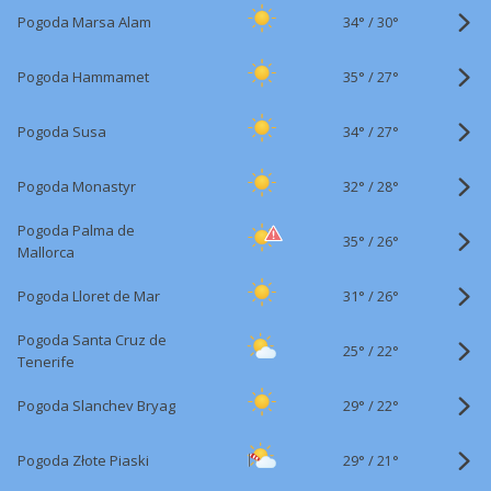
34°
/
Pogoda Marsa Alam
30°
35°
/
Pogoda Hammamet
27°
34°
/
Pogoda Susa
27°
32°
/
Pogoda Monastyr
28°
Pogoda Palma de
35°
/
26°
Mallorca
31°
/
Pogoda Lloret de Mar
26°
Pogoda Santa Cruz de
25°
/
22°
Tenerife
29°
/
Pogoda Slanchev Bryag
22°
29°
/
Pogoda Złote Piaski
21°