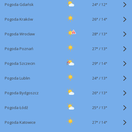
24°
/
Pogoda Gdańsk
12°
26°
/
Pogoda Kraków
14°
28°
/
Pogoda Wrocław
13°
27°
/
Pogoda Poznań
13°
29°
/
Pogoda Szczecin
14°
24°
/
Pogoda Lublin
13°
26°
/
Pogoda Bydgoszcz
13°
25°
/
Pogoda Łódź
13°
27°
/
Pogoda Katowice
14°