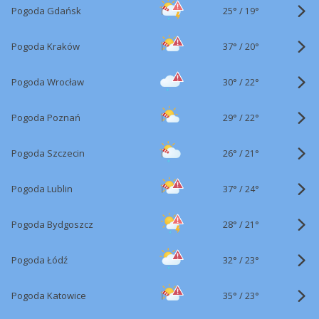
25°
/
Pogoda Gdańsk
19°
37°
/
Pogoda Kraków
20°
30°
/
Pogoda Wrocław
22°
29°
/
Pogoda Poznań
22°
26°
/
Pogoda Szczecin
21°
37°
/
Pogoda Lublin
24°
28°
/
Pogoda Bydgoszcz
21°
32°
/
Pogoda Łódź
23°
35°
/
Pogoda Katowice
23°