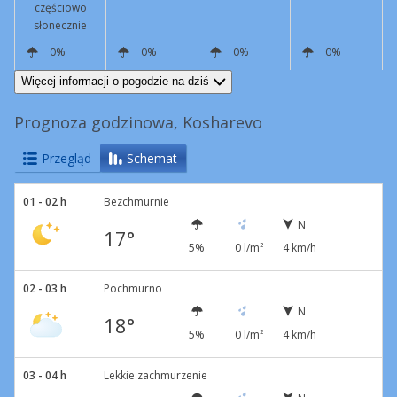
częściowo
słonecznie
0%
0%
0%
0%
NW
7 km/h
E
13 km/h
NE
8 km/h
NW
6 km/h
Więcej informacji o pogodzie na dziś
Prognoza godzinowa, Kosharevo
Przegląd
Schemat
01 - 02 h
Bezchmurnie
N
17°
5%
0 l/m²
4 km/h
02 - 03 h
Pochmurno
N
18°
5%
0 l/m²
4 km/h
03 - 04 h
Lekkie zachmurzenie