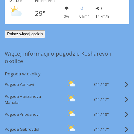
12 - 13 h
Pochmurno
E
29°
0%
0 l/m²
14 km/h
Pokaż więcej godzin
Więcej informacji o pogodzie Kosharevo i
okolice
Pogoda w okolicy
31°
/
Pogoda Yankovi
18°
Pogoda Harizanova
31°
/
17°
Mahala
31°
/
Pogoda Priodanovi
18°
31°
/
Pogoda Gabrovdol
17°