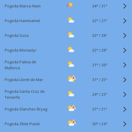
34°
/
Pogoda Marsa Alam
31°
32°
/
Pogoda Hammamet
27°
32°
/
Pogoda Susa
28°
32°
/
Pogoda Monastyr
28°
Pogoda Palma de
31°
/
26°
Mallorca
31°
/
Pogoda Lloret de Mar
25°
Pogoda Santa Cruz de
24°
/
23°
Tenerife
31°
/
Pogoda Slanchev Bryag
21°
30°
/
Pogoda Złote Piaski
24°