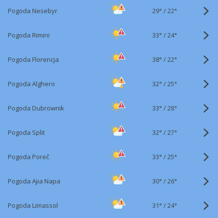
29°
/
Pogoda Nesebyr
22°
33°
/
Pogoda Rimini
24°
38°
/
Pogoda Florencja
22°
32°
/
Pogoda Alghero
25°
33°
/
Pogoda Dubrownik
28°
32°
/
Pogoda Split
27°
33°
/
Pogoda Poreč
25°
30°
/
Pogoda Ajia Napa
26°
31°
/
Pogoda Limassol
24°