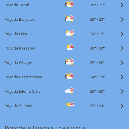
28°
/
Pogoda Toruń
21°
32°
/
Pogoda Białystok
23°
24°
/
Pogoda Gdynia
19°
38°
/
Pogoda Rzeszów
24°
29°
/
Pogoda Olsztyn
20°
34°
/
Pogoda Częstochowa
23°
28°
/
Pogoda Jelenia Góra
20°
37°
/
Pogoda Zamość
24°
Pogoda w Europie i na świecie