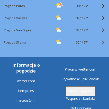
30°
/
Pogoda Pafos
24°
32°
/
Pogoda Valletta
27°
32°
/
Pogoda San Ġiljan
27°
32°
/
Pogoda Sliema
27°
Informacje o
Praca w wetter.com
pogodzie
Prywatność i pliki cookie
wetter.com
tiempo.es
Otwórz ustawienia
Wsparcie i kontakt
meteos24.fr
Nota prawna