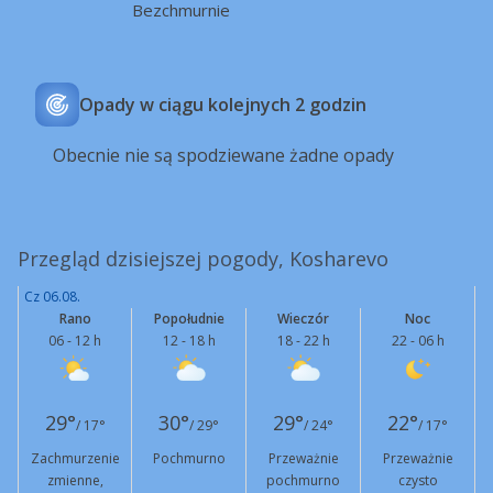
Bezchmurnie
Opady w ciągu kolejnych 2 godzin
Obecnie nie są spodziewane żadne opady
Przegląd dzisiejszej pogody, Kosharevo
Cz 06.08.
Rano
Popołudnie
Wieczór
Noc
06 - 12 h
12 - 18 h
18 - 22 h
22 - 06 h
29°
30°
29°
22°
/ 17°
/ 29°
/ 24°
/ 17°
Zachmurzenie
Pochmurno
Przeważnie
Przeważnie
zmienne,
pochmurno
czysto