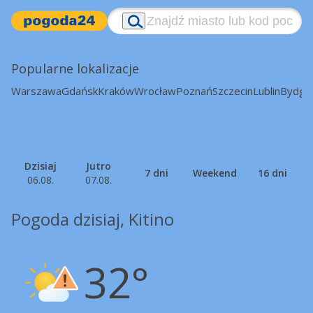
Popularne lokalizacje
Warszawa
Gdańsk
Kraków
Wrocław
Poznań
Szczecin
Lublin
Bydgo
Dzisiaj
Jutro
7 dni
Weekend
16 dni
06.08.
07.08.
Pogoda dzisiaj, Kitino
32°