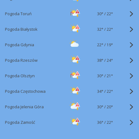
30°
/
Pogoda Toruń
22°
32°
/
Pogoda Białystok
22°
22°
/
Pogoda Gdynia
19°
38°
/
Pogoda Rzeszów
24°
30°
/
Pogoda Olsztyn
21°
34°
/
Pogoda Częstochowa
22°
30°
/
Pogoda Jelenia Góra
20°
36°
/
Pogoda Zamość
22°