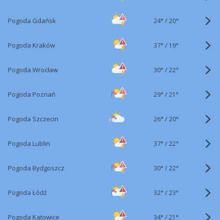
24°
/
Pogoda Gdańsk
20°
37°
/
Pogoda Kraków
19°
30°
/
Pogoda Wrocław
22°
29°
/
Pogoda Poznań
21°
26°
/
Pogoda Szczecin
20°
37°
/
Pogoda Lublin
22°
30°
/
Pogoda Bydgoszcz
22°
32°
/
Pogoda Łódź
23°
34°
/
Pogoda Katowice
21°