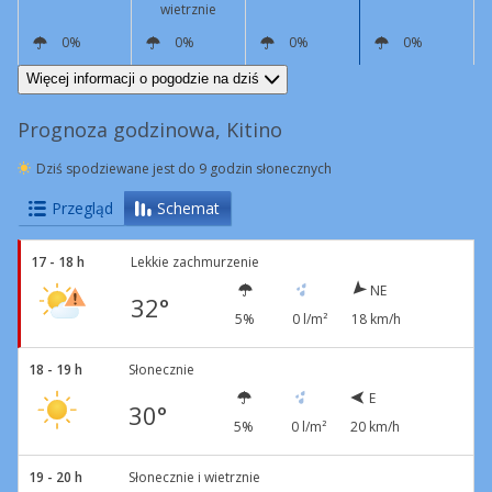
wietrznie
0%
0%
0%
0%
NE
15 km/h
E
14 km/h
SE
4 km/h
S
3 km/h
Więcej informacji o pogodzie na dziś
Prognoza godzinowa, Kitino
Dziś spodziewane jest do 9 godzin słonecznych
Przegląd
Schemat
17 - 18 h
Lekkie zachmurzenie
NE
32°
5%
0 l/m²
18 km/h
18 - 19 h
Słonecznie
E
30°
5%
0 l/m²
20 km/h
19 - 20 h
Słonecznie i wietrznie