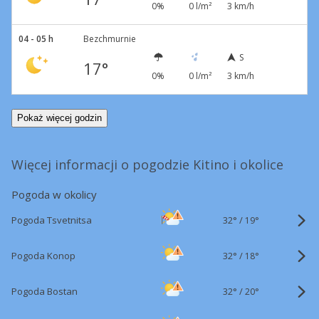
0%
0 l/m²
3 km/h
04 - 05 h
Bezchmurnie
S
17°
0%
0 l/m²
3 km/h
Pokaż więcej godzin
Więcej informacji o pogodzie Kitino i okolice
Pogoda w okolicy
32°
/
Pogoda Tsvetnitsa
19°
32°
/
Pogoda Konop
18°
32°
/
Pogoda Bostan
20°