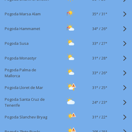
35°
/
Pogoda Marsa Alam
31°
34°
/
Pogoda Hammamet
26°
33°
/
Pogoda Susa
27°
31°
/
Pogoda Monastyr
28°
Pogoda Palma de
33°
/
26°
Mallorca
31°
/
Pogoda Lloret de Mar
25°
Pogoda Santa Cruz de
24°
/
23°
Tenerife
31°
/
Pogoda Slanchev Bryag
22°
29°
/
Pogoda Złote Piaski
25°