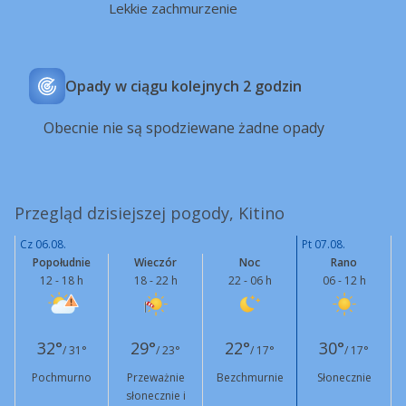
Lekkie zachmurzenie
Opady w ciągu kolejnych 2 godzin
Obecnie nie są spodziewane żadne opady
Przegląd dzisiejszej pogody, Kitino
Cz 06.08.
Pt 07.08.
Popołudnie
Wieczór
Noc
Rano
12 - 18 h
18 - 22 h
22 - 06 h
06 - 12 h
32°
29°
22°
30°
/ 31°
/ 23°
/ 17°
/ 17°
Pochmurno
Przeważnie
Bezchmurnie
Słonecznie
słonecznie i