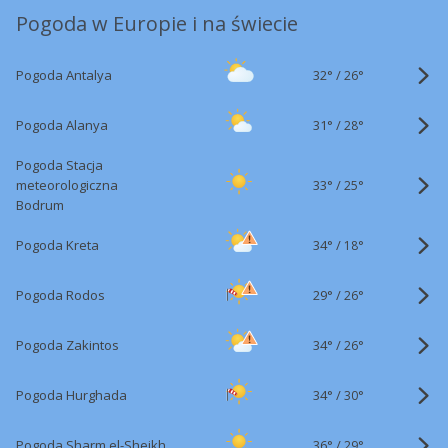
Pogoda w Europie i na świecie
32°
/
Pogoda Antalya
26°
31°
/
Pogoda Alanya
28°
Pogoda Stacja
33°
/
meteorologiczna
25°
Bodrum
34°
/
Pogoda Kreta
18°
29°
/
Pogoda Rodos
26°
34°
/
Pogoda Zakintos
26°
34°
/
Pogoda Hurghada
30°
36°
/
Pogoda Sharm el-Sheikh
29°