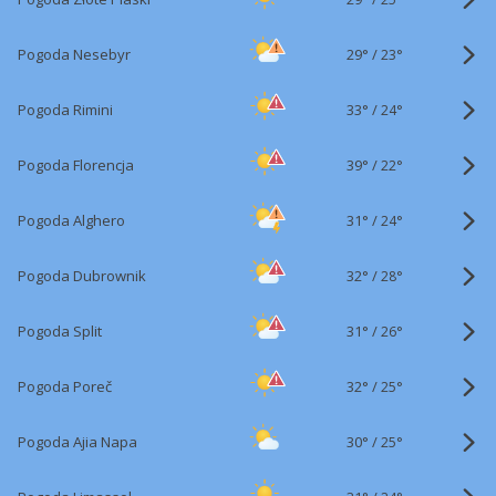
29°
/
Pogoda Nesebyr
23°
33°
/
Pogoda Rimini
24°
39°
/
Pogoda Florencja
22°
31°
/
Pogoda Alghero
24°
32°
/
Pogoda Dubrownik
28°
31°
/
Pogoda Split
26°
32°
/
Pogoda Poreč
25°
30°
/
Pogoda Ajia Napa
25°