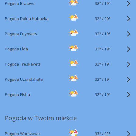
32°
/
Pogoda Bratovo
19°
32°
/
Pogoda Dolna Hubavka
20°
32°
/
Pogoda Enyovets
19°
32°
/
Pogoda Elda
19°
32°
/
Pogoda Treskavets
19°
32°
/
Pogoda Uzundzhata
19°
32°
/
Pogoda Elsha
19°
Pogoda w Twoim mieście
33°
/
Pogoda Warszawa
23°