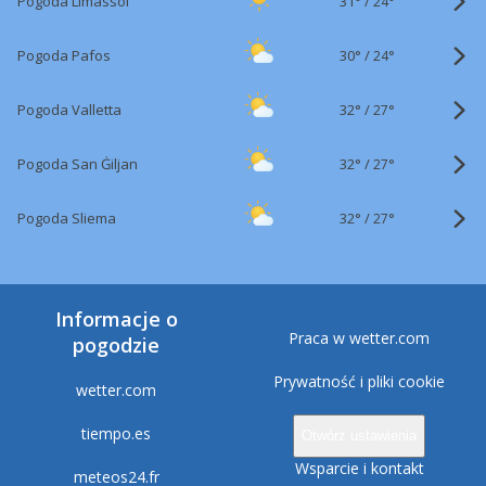
31°
/
Pogoda Limassol
24°
30°
/
Pogoda Pafos
24°
32°
/
Pogoda Valletta
27°
32°
/
Pogoda San Ġiljan
27°
32°
/
Pogoda Sliema
27°
Informacje o
Praca w wetter.com
pogodzie
Prywatność i pliki cookie
wetter.com
tiempo.es
Otwórz ustawienia
Wsparcie i kontakt
meteos24.fr