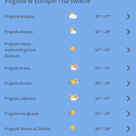
Pogoda w Europie i na świecie
32°
/
Pogoda Antalya
27°
32°
/
Pogoda Alanya
28°
Pogoda Stacja
32°
/
meteorologiczna
25°
Bodrum
33°
/
Pogoda Kreta
19°
30°
/
Pogoda Rodos
26°
33°
/
Pogoda Zakintos
27°
33°
/
Pogoda Hurghada
29°
36°
/
Pogoda Sharm el-Sheikh
28°