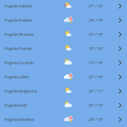
21°
/
Pogoda Gdańsk
16°
24°
/
Pogoda Kraków
19°
25°
/
Pogoda Wrocław
19°
23°
/
Pogoda Poznań
18°
21°
/
Pogoda Szczecin
14°
22°
/
Pogoda Lublin
18°
23°
/
Pogoda Bydgoszcz
17°
25°
/
Pogoda Łódź
19°
24°
/
Pogoda Katowice
19°