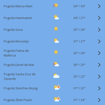
34°
/
Pogoda Marsa Alam
30°
34°
/
Pogoda Hammamet
27°
33°
/
Pogoda Susa
26°
31°
/
Pogoda Monastyr
27°
Pogoda Palma de
32°
/
26°
Mallorca
30°
/
Pogoda Lloret de Mar
25°
Pogoda Santa Cruz de
25°
/
22°
Tenerife
31°
/
Pogoda Slanchev Bryag
22°
31°
/
Pogoda Złote Piaski
24°