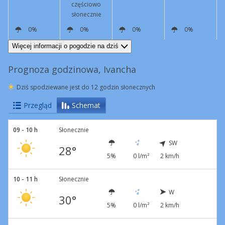
częściowo
słonecznie
0%
0%
0%
0%
S
3 km/h
N
10 km/h
N
7 km/h
W
2 km/h
Więcej informacji o pogodzie na dziś
Prognoza godzinowa, Ivancha
Dziś spodziewane jest do 12 godzin słonecznych
Przegląd
Schemat
09 - 10 h
Słonecznie
SW
28°
5%
0 l/m²
2 km/h
10 - 11 h
Słonecznie
W
30°
5%
0 l/m²
2 km/h