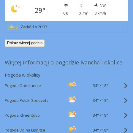
NW
29°
0%
0 l/m²
3 km/h
Zachód o 20:33
Pokaż więcej godzin
Więcej informacji o pogodzie Ivancha i okolice
Pogoda w okolicy
34°
/
Pogoda Obedinenie
18°
34°
/
Pogoda Polski Senovets
18°
34°
/
Pogoda Klimentovo
18°
34°
/
Pogoda Dolna Lipnitsa
18°