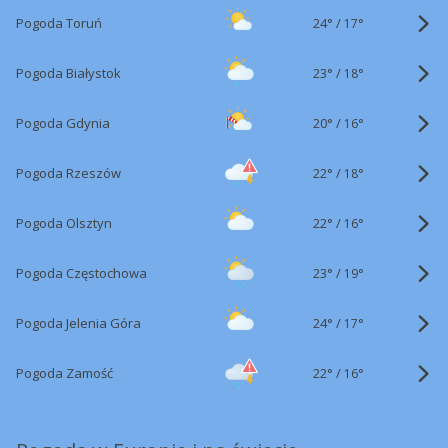
24°
/
Pogoda Toruń
17°
23°
/
Pogoda Białystok
18°
20°
/
Pogoda Gdynia
16°
22°
/
Pogoda Rzeszów
18°
22°
/
Pogoda Olsztyn
16°
23°
/
Pogoda Częstochowa
19°
24°
/
Pogoda Jelenia Góra
17°
22°
/
Pogoda Zamość
16°