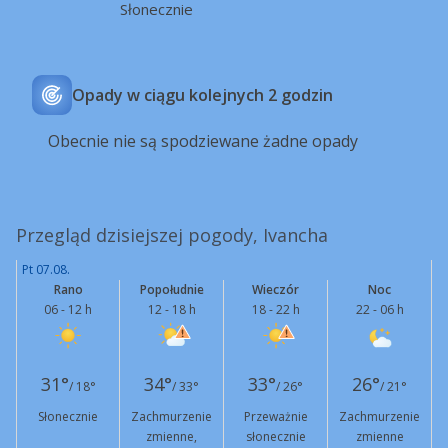
Słonecznie
Opady w ciągu kolejnych 2 godzin
Obecnie nie są spodziewane żadne opady
Przegląd dzisiejszej pogody, Ivancha
Pt 07.08.
Rano
Popołudnie
Wieczór
Noc
06 - 12 h
12 - 18 h
18 - 22 h
22 - 06 h
31°
34°
33°
26°
/ 18°
/ 33°
/ 26°
/ 21°
Słonecznie
Zachmurzenie
Przeważnie
Zachmurzenie
zmienne,
słonecznie
zmienne