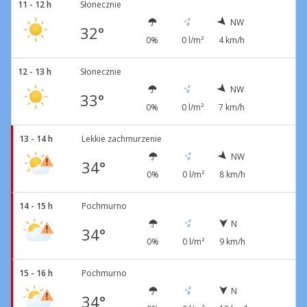
11 - 12 h
Słonecznie
NW
32°
0%
0 l/m²
4 km/h
12 - 13 h
Słonecznie
NW
33°
0%
0 l/m²
7 km/h
13 - 14 h
Lekkie zachmurzenie
NW
34°
0%
0 l/m²
8 km/h
14 - 15 h
Pochmurno
N
34°
0%
0 l/m²
9 km/h
15 - 16 h
Pochmurno
N
34°