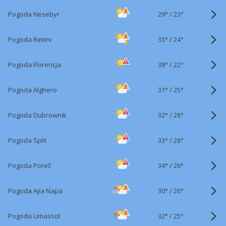
29°
/
Pogoda Nesebyr
23°
33°
/
Pogoda Rimini
24°
38°
/
Pogoda Florencja
22°
31°
/
Pogoda Alghero
25°
32°
/
Pogoda Dubrownik
28°
33°
/
Pogoda Split
28°
34°
/
Pogoda Poreč
26°
30°
/
Pogoda Ajia Napa
26°
32°
/
Pogoda Limassol
25°