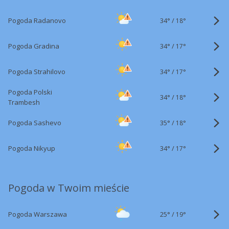
34°
/
Pogoda Radanovo
18°
34°
/
Pogoda Gradina
17°
34°
/
Pogoda Strahilovo
17°
Pogoda Polski
34°
/
18°
Trambesh
35°
/
Pogoda Sashevo
18°
34°
/
Pogoda Nikyup
17°
Pogoda w Twoim mieście
25°
/
Pogoda Warszawa
19°