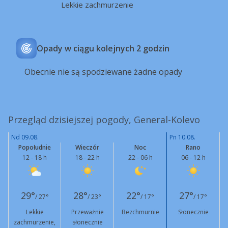
Lekkie zachmurzenie
Opady w ciągu kolejnych 2 godzin
Obecnie nie są spodziewane żadne opady
Przegląd dzisiejszej pogody, General-Kolevo
Nd 09.08.
Pn 10.08.
Popołudnie
Wieczór
Noc
Rano
12 - 18 h
18 - 22 h
22 - 06 h
06 - 12 h
29°
28°
22°
27°
/ 27°
/ 23°
/ 17°
/ 17°
Lekkie
Przeważnie
Bezchmurnie
Słonecznie
zachmurzenie,
słonecznie