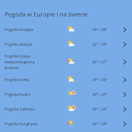
Pogoda w Europie i na świecie
34°
/
Pogoda Antalya
26°
32°
/
Pogoda Alanya
28°
Pogoda Stacja
35°
/
meteorologiczna
27°
Bodrum
29°
/
Pogoda Kreta
20°
30°
/
Pogoda Rodos
25°
34°
/
Pogoda Zakintos
26°
32°
/
Pogoda Hurghada
29°