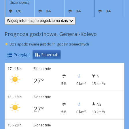
dużo słońca
0%
0%
0%
0%
N
17 km/h
N
8 km/h
NW
4 km/h
N
8 km/h
Więcej informacji o pogodzie na dziś
Prognoza godzinowa, General-Kolevo
Dziś spodziewane jest do 11 godzin słonecznych
Przegląd
Schemat
17 - 18 h
Słonecznie
N
27°
5%
0 l/m²
15 km/h
18 - 19 h
Słonecznie
NE
27°
5%
0 l/m²
13 km/h
19 - 20 h
Słonecznie