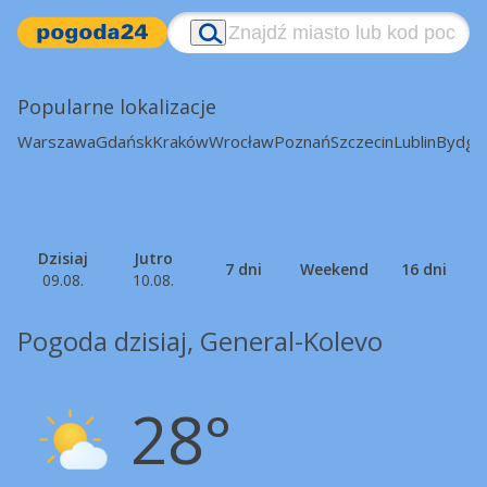
Popularne lokalizacje
Warszawa
Gdańsk
Kraków
Wrocław
Poznań
Szczecin
Lublin
Bydgo
Dzisiaj
Jutro
7 dni
Weekend
16 dni
09.08.
10.08.
Pogoda dzisiaj, General-Kolevo
28°