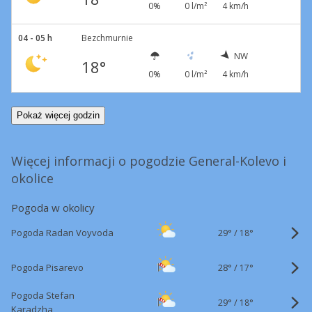
0%
0 l/m²
4 km/h
04 - 05 h
Bezchmurnie
NW
18°
0%
0 l/m²
4 km/h
Pokaż więcej godzin
Więcej informacji o pogodzie General-Kolevo i
okolice
Pogoda w okolicy
29°
/
Pogoda Radan Voyvoda
18°
28°
/
Pogoda Pisarevo
17°
Pogoda Stefan
29°
/
18°
Karadzha