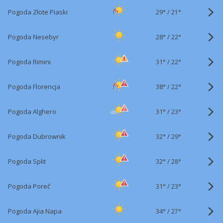
29°
/
Pogoda Złote Piaski
21°
28°
/
Pogoda Nesebyr
22°
31°
/
Pogoda Rimini
22°
38°
/
Pogoda Florencja
22°
31°
/
Pogoda Alghero
23°
32°
/
Pogoda Dubrownik
29°
32°
/
Pogoda Split
28°
31°
/
Pogoda Poreč
23°
34°
/
Pogoda Ajia Napa
27°