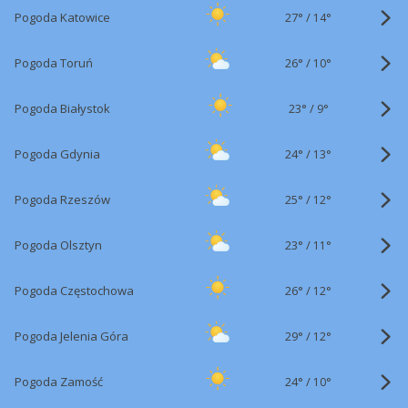
27°
/
Pogoda Katowice
14°
26°
/
Pogoda Toruń
10°
23°
/
Pogoda Białystok
9°
24°
/
Pogoda Gdynia
13°
25°
/
Pogoda Rzeszów
12°
23°
/
Pogoda Olsztyn
11°
26°
/
Pogoda Częstochowa
12°
29°
/
Pogoda Jelenia Góra
12°
24°
/
Pogoda Zamość
10°