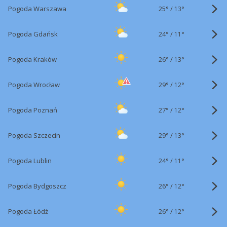
25°
/
Pogoda Warszawa
13°
24°
/
Pogoda Gdańsk
11°
26°
/
Pogoda Kraków
13°
29°
/
Pogoda Wrocław
12°
27°
/
Pogoda Poznań
12°
29°
/
Pogoda Szczecin
13°
24°
/
Pogoda Lublin
11°
26°
/
Pogoda Bydgoszcz
12°
26°
/
Pogoda Łódź
12°