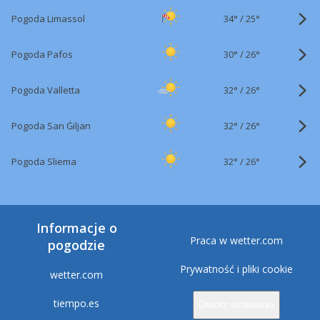
34°
/
Pogoda Limassol
25°
30°
/
Pogoda Pafos
26°
32°
/
Pogoda Valletta
26°
32°
/
Pogoda San Ġiljan
26°
32°
/
Pogoda Sliema
26°
Informacje o
Praca w wetter.com
pogodzie
Prywatność i pliki cookie
wetter.com
tiempo.es
Otwórz ustawienia