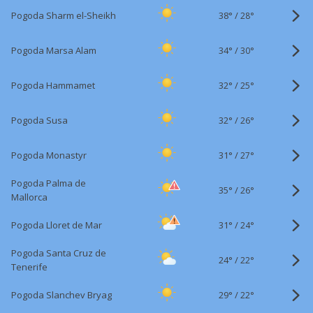
38°
/
Pogoda Sharm el-Sheikh
28°
34°
/
Pogoda Marsa Alam
30°
32°
/
Pogoda Hammamet
25°
32°
/
Pogoda Susa
26°
31°
/
Pogoda Monastyr
27°
Pogoda Palma de
35°
/
26°
Mallorca
31°
/
Pogoda Lloret de Mar
24°
Pogoda Santa Cruz de
24°
/
22°
Tenerife
29°
/
Pogoda Slanchev Bryag
22°