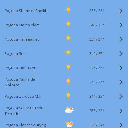
36°
/
Pogoda Sharm el-Sheikh
28°
34°
/
Pogoda Marsa Alam
30°
35°
/
Pogoda Hammamet
27°
34°
/
Pogoda Susa
27°
32°
/
Pogoda Monastyr
28°
Pogoda Palma de
34°
/
27°
Mallorca
31°
/
Pogoda Lloret de Mar
25°
Pogoda Santa Cruz de
25°
/
22°
Tenerife
32°
/
Pogoda Slanchev Bryag
24°