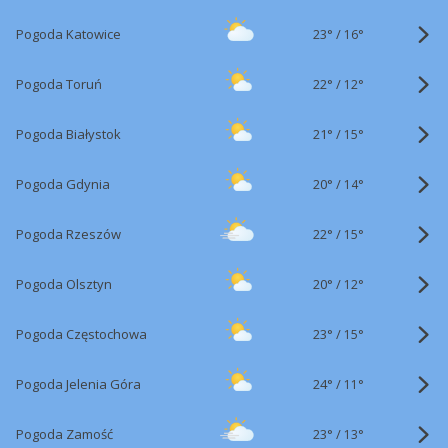
23°
/
Pogoda Katowice
16°
22°
/
Pogoda Toruń
12°
21°
/
Pogoda Białystok
15°
20°
/
Pogoda Gdynia
14°
22°
/
Pogoda Rzeszów
15°
20°
/
Pogoda Olsztyn
12°
23°
/
Pogoda Częstochowa
15°
24°
/
Pogoda Jelenia Góra
11°
23°
/
Pogoda Zamość
13°