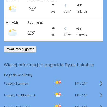
E
24°
0%
0 l/m²
18 km/h
01 - 02 h
Pochmurno
E
23°
0%
0 l/m²
19 km/h
Pokaż więcej godzin
Więcej informacji o pogodzie Byala i okolice
Pogoda w okolicy
34°
/
Pogoda Starmen
21°
32°
/
Pogoda Pet Kladentsi
22°