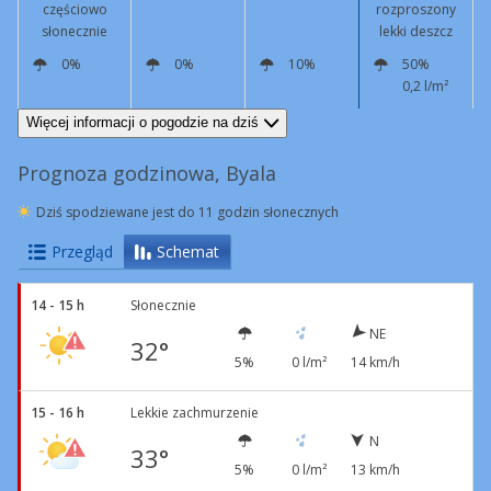
częściowo
rozproszony
słonecznie
lekki deszcz
0%
0%
10%
50%
0,2 l/m²
N
13 km/h
NE
11 km/h
E
16 km/h
E
11 km/h
Więcej informacji o pogodzie na dziś
Prognoza godzinowa, Byala
Dziś spodziewane jest do 11 godzin słonecznych
Przegląd
Schemat
14 - 15 h
Słonecznie
NE
32°
5%
0 l/m²
14 km/h
15 - 16 h
Lekkie zachmurzenie
N
33°
5%
0 l/m²
13 km/h