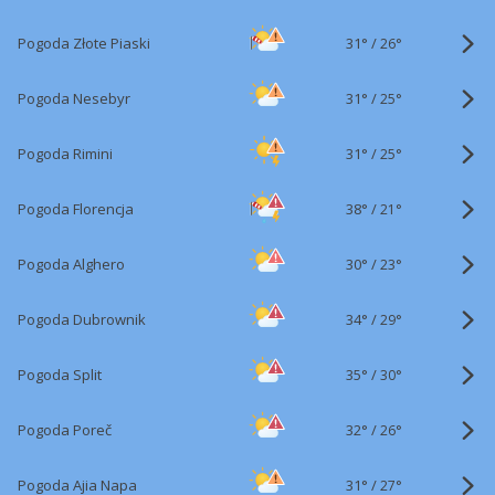
31°
/
Pogoda Złote Piaski
26°
31°
/
Pogoda Nesebyr
25°
31°
/
Pogoda Rimini
25°
38°
/
Pogoda Florencja
21°
30°
/
Pogoda Alghero
23°
34°
/
Pogoda Dubrownik
29°
35°
/
Pogoda Split
30°
32°
/
Pogoda Poreč
26°
31°
/
Pogoda Ajia Napa
27°