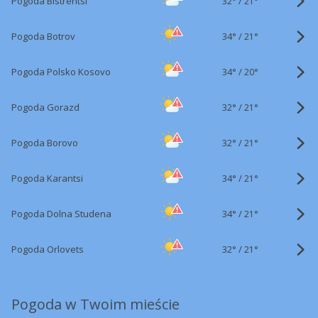
32°
/
Pogoda Bistrentsi
21°
34°
/
Pogoda Botrov
21°
34°
/
Pogoda Polsko Kosovo
20°
32°
/
Pogoda Gorazd
21°
32°
/
Pogoda Borovo
21°
34°
/
Pogoda Karantsi
21°
34°
/
Pogoda Dolna Studena
21°
32°
/
Pogoda Orlovets
21°
Pogoda w Twoim mieście