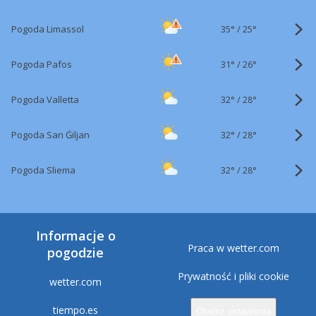
35°
/
Pogoda Limassol
25°
31°
/
Pogoda Pafos
26°
32°
/
Pogoda Valletta
28°
32°
/
Pogoda San Ġiljan
28°
32°
/
Pogoda Sliema
28°
Informacje o
Praca w wetter.com
pogodzie
Prywatność i pliki cookie
wetter.com
tiempo.es
Otwórz ustawienia