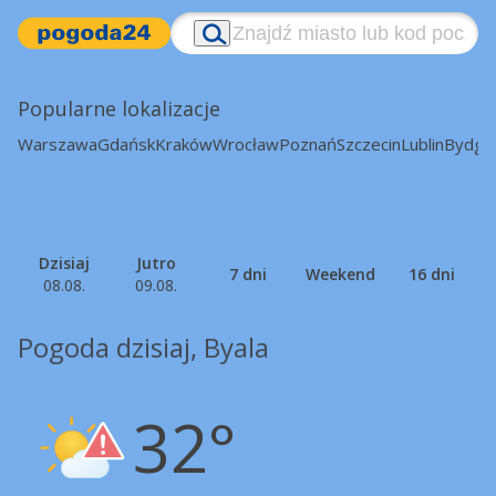
Popularne lokalizacje
Warszawa
Gdańsk
Kraków
Wrocław
Poznań
Szczecin
Lublin
Bydgo
Dzisiaj
Jutro
7 dni
Weekend
16 dni
08.08.
09.08.
Pogoda dzisiaj, Byala
32°