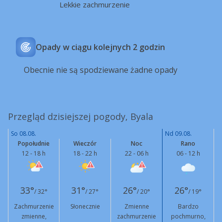
Lekkie zachmurzenie
Opady w ciągu kolejnych 2 godzin
Obecnie nie są spodziewane żadne opady
Przegląd dzisiejszej pogody, Byala
So 08.08.
Nd 09.08.
Popołudnie
Wieczór
Noc
Rano
12 - 18 h
18 - 22 h
22 - 06 h
06 - 12 h
33°
31°
26°
26°
/ 32°
/ 27°
/ 20°
/ 19°
Zachmurzenie
Słonecznie
Zmienne
Bardzo
zmienne,
zachmurzenie
pochmurno,