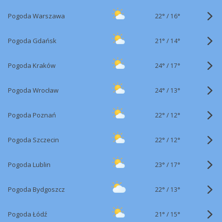
22°
/
Pogoda Warszawa
16°
21°
/
Pogoda Gdańsk
14°
24°
/
Pogoda Kraków
17°
24°
/
Pogoda Wrocław
13°
22°
/
Pogoda Poznań
12°
22°
/
Pogoda Szczecin
12°
23°
/
Pogoda Lublin
17°
22°
/
Pogoda Bydgoszcz
13°
21°
/
Pogoda Łódź
15°