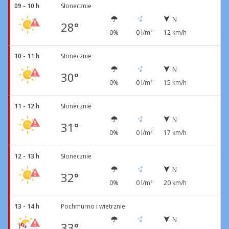
09 - 10 h
Słonecznie
N
28°
0%
0 l/m²
12 km/h
10 - 11 h
Słonecznie
N
30°
0%
0 l/m²
15 km/h
11 - 12 h
Słonecznie
N
31°
0%
0 l/m²
17 km/h
12 - 13 h
Słonecznie
N
32°
0%
0 l/m²
20 km/h
13 - 14 h
Pochmurno i wietrznie
N
33°