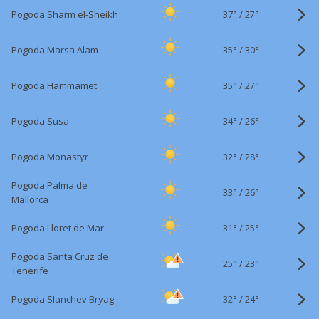
37°
/
Pogoda Sharm el-Sheikh
27°
35°
/
Pogoda Marsa Alam
30°
35°
/
Pogoda Hammamet
27°
34°
/
Pogoda Susa
26°
32°
/
Pogoda Monastyr
28°
Pogoda Palma de
33°
/
26°
Mallorca
31°
/
Pogoda Lloret de Mar
25°
Pogoda Santa Cruz de
25°
/
23°
Tenerife
32°
/
Pogoda Slanchev Bryag
24°