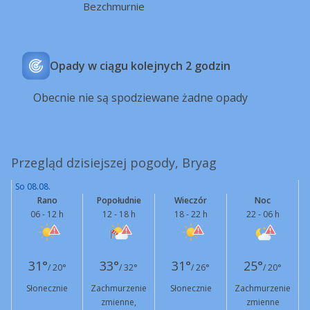
Bezchmurnie
Opady w ciągu kolejnych 2 godzin
Obecnie nie są spodziewane żadne opady
Przegląd dzisiejszej pogody, Bryag
So 08.08.
Rano
Popołudnie
Wieczór
Noc
06 - 12 h
12 - 18 h
18 - 22 h
22 - 06 h
31°
33°
31°
25°
/ 20°
/ 32°
/ 26°
/ 20°
Słonecznie
Zachmurzenie
Słonecznie
Zachmurzenie
zmienne,
zmienne