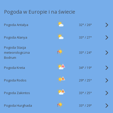
Pogoda w Europie i na świecie
32°
/
Pogoda Antalya
26°
33°
/
Pogoda Alanya
27°
Pogoda Stacja
33°
/
meteorologiczna
24°
Bodrum
34°
/
Pogoda Kreta
19°
29°
/
Pogoda Rodos
25°
33°
/
Pogoda Zakintos
25°
33°
/
Pogoda Hurghada
29°