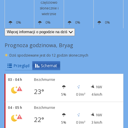
częściowo
słonecznie i
wietrznie
0%
0%
0%
0%
N
10 km/h
N
21 km/h
Podmuchy
41 km/h
N
10 km/h
NE
6 km/h
Więcej informacji o pogodzie na dziś
Prognoza godzinowa, Bryag
Dziś spodziewane jest do 12 godzin słonecznych
Przegląd
Schemat
03 - 04 h
Bezchmurnie
NW
23°
5%
0 l/m²
4 km/h
04 - 05 h
Bezchmurnie
NW
22°
5%
0 l/m²
3 km/h