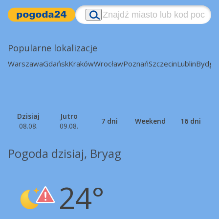
Popularne lokalizacje
Warszawa
Gdańsk
Kraków
Wrocław
Poznań
Szczecin
Lublin
Bydgo
Dzisiaj
Jutro
7 dni
Weekend
16 dni
08.08.
09.08.
Pogoda dzisiaj, Bryag
24°