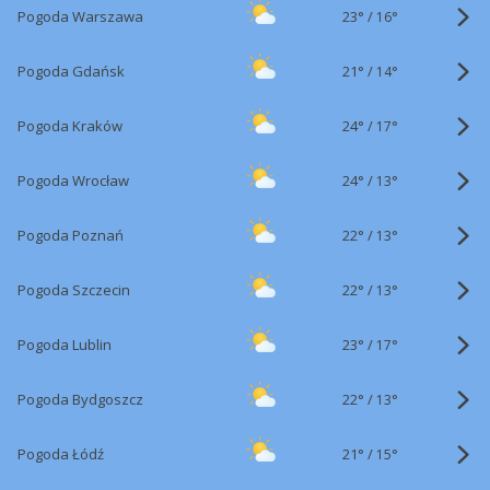
23°
/
Pogoda Warszawa
16°
21°
/
Pogoda Gdańsk
14°
24°
/
Pogoda Kraków
17°
24°
/
Pogoda Wrocław
13°
22°
/
Pogoda Poznań
13°
22°
/
Pogoda Szczecin
13°
23°
/
Pogoda Lublin
17°
22°
/
Pogoda Bydgoszcz
13°
21°
/
Pogoda Łódź
15°