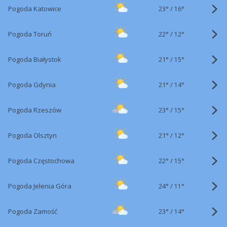
23°
/
Pogoda Katowice
16°
22°
/
Pogoda Toruń
12°
21°
/
Pogoda Białystok
15°
21°
/
Pogoda Gdynia
14°
23°
/
Pogoda Rzeszów
15°
21°
/
Pogoda Olsztyn
12°
22°
/
Pogoda Częstochowa
15°
24°
/
Pogoda Jelenia Góra
11°
23°
/
Pogoda Zamość
14°