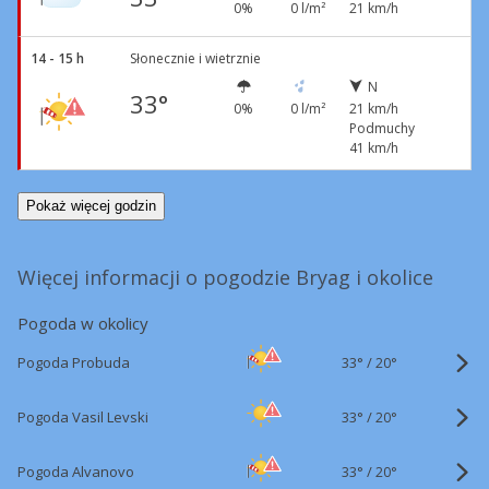
0%
0 l/m²
21 km/h
14 - 15 h
Słonecznie i wietrznie
N
33°
0%
0 l/m²
21 km/h
Podmuchy
41 km/h
Pokaż więcej godzin
Więcej informacji o pogodzie Bryag i okolice
Pogoda w okolicy
33°
/
Pogoda Probuda
20°
33°
/
Pogoda Vasil Levski
20°
33°
/
Pogoda Alvanovo
20°