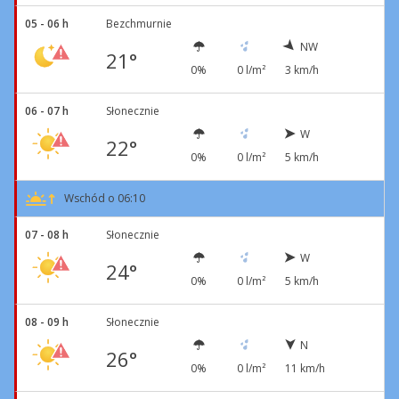
05 - 06 h
Bezchmurnie
NW
21°
0%
0 l/m²
3 km/h
06 - 07 h
Słonecznie
W
22°
0%
0 l/m²
5 km/h
Wschód o 06:10
07 - 08 h
Słonecznie
W
24°
0%
0 l/m²
5 km/h
08 - 09 h
Słonecznie
N
26°
0%
0 l/m²
11 km/h