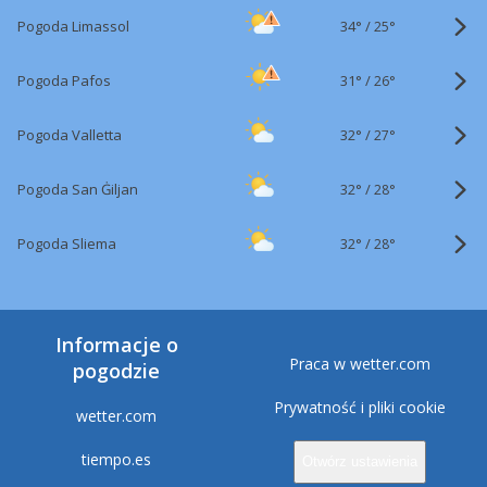
34°
/
Pogoda Limassol
25°
31°
/
Pogoda Pafos
26°
32°
/
Pogoda Valletta
27°
32°
/
Pogoda San Ġiljan
28°
32°
/
Pogoda Sliema
28°
Informacje o
Praca w wetter.com
pogodzie
Prywatność i pliki cookie
wetter.com
tiempo.es
Otwórz ustawienia