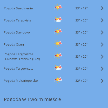
33°
/
Pogoda Saedinenie
19°
33°
/
Pogoda Targoviste
20°
33°
/
Pogoda Davidovo
20°
33°
/
Pogoda Osen
20°
Pogoda Targovishte
33°
/
20°
Bukhovtsi Lotnisko (TGV)
33°
/
Pogoda Tyrgowiszte
20°
32°
/
Pogoda Makariopolsko
20°
Pogoda w Twoim mieście