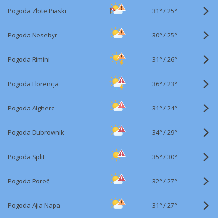
31°
/
Pogoda Złote Piaski
25°
30°
/
Pogoda Nesebyr
25°
31°
/
Pogoda Rimini
26°
36°
/
Pogoda Florencja
23°
31°
/
Pogoda Alghero
24°
34°
/
Pogoda Dubrownik
29°
35°
/
Pogoda Split
30°
32°
/
Pogoda Poreč
27°
31°
/
Pogoda Ajia Napa
27°