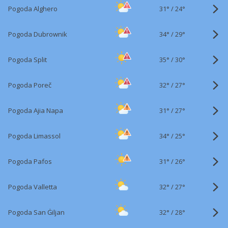
31°
/
Pogoda Alghero
24°
34°
/
Pogoda Dubrownik
29°
35°
/
Pogoda Split
30°
32°
/
Pogoda Poreč
27°
31°
/
Pogoda Ajia Napa
27°
34°
/
Pogoda Limassol
25°
31°
/
Pogoda Pafos
26°
32°
/
Pogoda Valletta
27°
32°
/
Pogoda San Ġiljan
28°