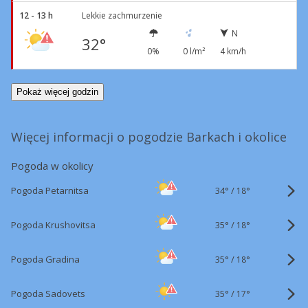
12 - 13 h
Lekkie zachmurzenie
N
32°
0%
0 l/m²
4 km/h
Pokaż więcej godzin
Więcej informacji o pogodzie Barkach i okolice
Pogoda w okolicy
34°
/
Pogoda Petarnitsa
18°
35°
/
Pogoda Krushovitsa
18°
35°
/
Pogoda Gradina
18°
35°
/
Pogoda Sadovets
17°