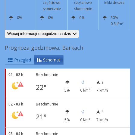
częściowo
częściowo
lekki deszcz
słonecznie
słonecznie
0%
0%
0%
50%
0,3 l/m²
S
4 km/h
N
8 km/h
N
6 km/h
E
12 km/h
Więcej informacji o pogodzie na dziś
Prognoza godzinowa, Barkach
Przegląd
Schemat
01 - 02 h
Bezchmurnie
S
22°
5%
0 l/m²
7 km/h
02 - 03 h
Bezchmurnie
S
21°
5%
0 l/m²
7 km/h
03 - 04 h
Bezchmurnie