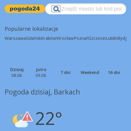
Popularne lokalizacje
Warszawa
Gdańsk
Kraków
Wrocław
Poznań
Szczecin
Lublin
Bydgo
Dzisiaj
Jutro
7 dni
Weekend
16 dni
08.08.
09.08.
Pogoda dzisiaj, Barkach
22°