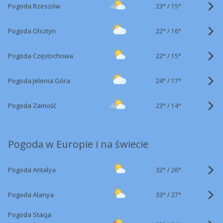
23°
/
Pogoda Rzeszów
15°
22°
/
Pogoda Olsztyn
16°
22°
/
Pogoda Częstochowa
15°
24°
/
Pogoda Jelenia Góra
17°
23°
/
Pogoda Zamość
14°
Pogoda w Europie i na świecie
32°
/
Pogoda Antalya
26°
33°
/
Pogoda Alanya
27°
Pogoda Stacja