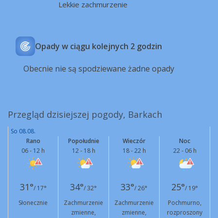
Lekkie zachmurzenie
Opady w ciągu kolejnych 2 godzin
Obecnie nie są spodziewane żadne opady
Przegląd dzisiejszej pogody, Barkach
So 08.08.
Rano
Popołudnie
Wieczór
Noc
06 - 12 h
12 - 18 h
18 - 22 h
22 - 06 h
31°
34°
33°
25°
/ 17°
/ 32°
/ 26°
/ 19°
Słonecznie
Zachmurzenie
Zachmurzenie
Pochmurno,
zmienne,
zmienne,
rozproszony