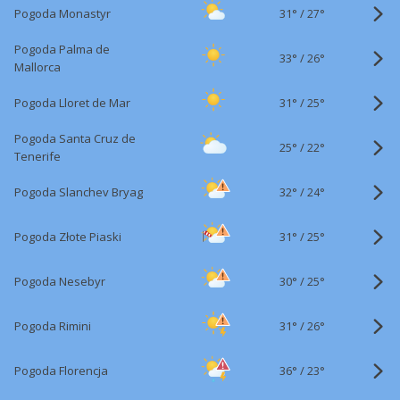
31°
/
Pogoda Monastyr
27°
Pogoda Palma de
33°
/
26°
Mallorca
31°
/
Pogoda Lloret de Mar
25°
Pogoda Santa Cruz de
25°
/
22°
Tenerife
32°
/
Pogoda Slanchev Bryag
24°
31°
/
Pogoda Złote Piaski
25°
30°
/
Pogoda Nesebyr
25°
31°
/
Pogoda Rimini
26°
36°
/
Pogoda Florencja
23°