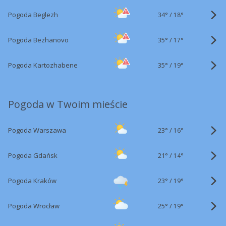
34°
/
Pogoda Beglezh
18°
35°
/
Pogoda Bezhanovo
17°
35°
/
Pogoda Kartozhabene
19°
Pogoda w Twoim mieście
23°
/
Pogoda Warszawa
16°
21°
/
Pogoda Gdańsk
14°
23°
/
Pogoda Kraków
19°
25°
/
Pogoda Wrocław
19°