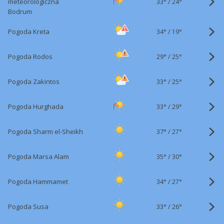
33°
/
meteorologiczna
24°
Bodrum
34°
/
Pogoda Kreta
19°
29°
/
Pogoda Rodos
25°
33°
/
Pogoda Zakintos
25°
33°
/
Pogoda Hurghada
29°
37°
/
Pogoda Sharm el-Sheikh
27°
35°
/
Pogoda Marsa Alam
30°
34°
/
Pogoda Hammamet
27°
33°
/
Pogoda Susa
26°