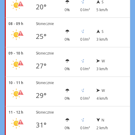
S
20°
0%
0 l/m²
5 km/h
08 - 09 h
Słonecznie
S
25°
0%
0 l/m²
3 km/h
09 - 10 h
Słonecznie
W
27°
0%
0 l/m²
3 km/h
10 - 11 h
Słonecznie
W
29°
0%
0 l/m²
4 km/h
11 - 12 h
Słonecznie
N
31°
0%
0 l/m²
2 km/h