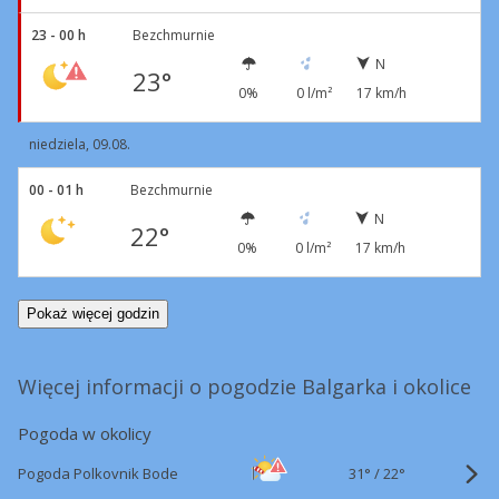
23 - 00 h
Bezchmurnie
N
23°
0%
0 l/m²
17 km/h
niedziela, 09.08.
00 - 01 h
Bezchmurnie
N
22°
0%
0 l/m²
17 km/h
Pokaż więcej godzin
Więcej informacji o pogodzie Balgarka i okolice
Pogoda w okolicy
31°
/
Pogoda Polkovnik Bode
22°