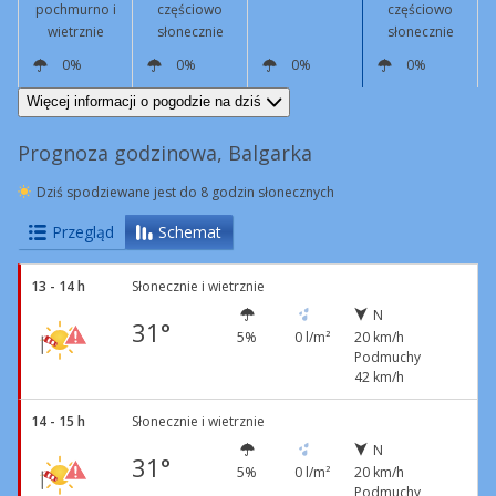
pochmurno i
częściowo
częściowo
wietrznie
słonecznie
słonecznie
0%
0%
0%
0%
N
19 km/h
Podmuchy
43 km/h
N
16 km/h
N
14 km/h
N
15 km/h
Więcej informacji o pogodzie na dziś
Prognoza godzinowa, Balgarka
Dziś spodziewane jest do 8 godzin słonecznych
Przegląd
Schemat
13 - 14 h
Słonecznie i wietrznie
N
31°
5%
0 l/m²
20 km/h
Podmuchy
42 km/h
14 - 15 h
Słonecznie i wietrznie
N
31°
5%
0 l/m²
20 km/h
Podmuchy