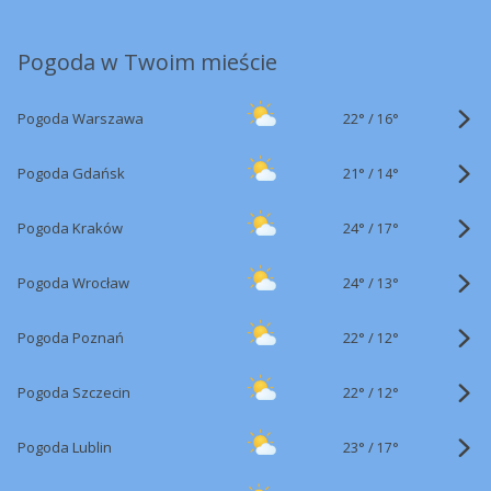
Pogoda w Twoim mieście
22°
/
Pogoda Warszawa
16°
21°
/
Pogoda Gdańsk
14°
24°
/
Pogoda Kraków
17°
24°
/
Pogoda Wrocław
13°
22°
/
Pogoda Poznań
12°
22°
/
Pogoda Szczecin
12°
23°
/
Pogoda Lublin
17°