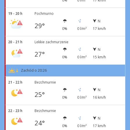
0%
0 l/m²
17 km/h
19 - 20 h
Pochmurno
N
29°
0%
0 l/m²
17 km/h
20 - 21 h
Lekkie zachmurzenie
N
27°
0%
0 l/m²
15 km/h
Zachód o 20:26
21 - 22 h
Bezchmurnie
N
25°
0%
0 l/m²
16 km/h
22 - 23 h
Bezchmurnie
N
24°
0%
0 l/m²
17 km/h