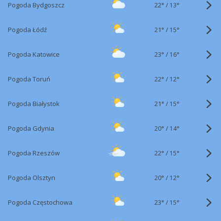
22°
/
Pogoda Bydgoszcz
13°
21°
/
Pogoda Łódź
15°
23°
/
Pogoda Katowice
16°
22°
/
Pogoda Toruń
12°
21°
/
Pogoda Białystok
15°
20°
/
Pogoda Gdynia
14°
22°
/
Pogoda Rzeszów
15°
20°
/
Pogoda Olsztyn
12°
23°
/
Pogoda Częstochowa
15°