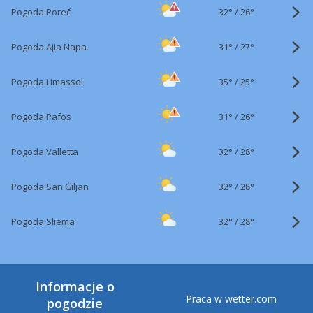
32°
/
Pogoda Poreč
26°
31°
/
Pogoda Ajia Napa
27°
35°
/
Pogoda Limassol
25°
31°
/
Pogoda Pafos
26°
32°
/
Pogoda Valletta
28°
32°
/
Pogoda San Ġiljan
28°
32°
/
Pogoda Sliema
28°
Informacje o
Praca w wetter.com
pogodzie