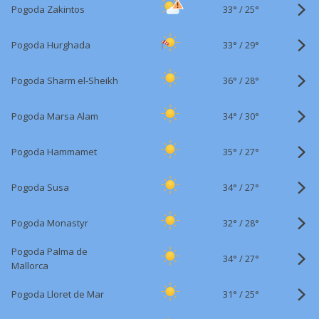
33°
/
Pogoda Zakintos
25°
33°
/
Pogoda Hurghada
29°
36°
/
Pogoda Sharm el-Sheikh
28°
34°
/
Pogoda Marsa Alam
30°
35°
/
Pogoda Hammamet
27°
34°
/
Pogoda Susa
27°
32°
/
Pogoda Monastyr
28°
Pogoda Palma de
34°
/
27°
Mallorca
31°
/
Pogoda Lloret de Mar
25°