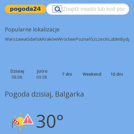
Popularne lokalizacje
Warszawa
Gdańsk
Kraków
Wrocław
Poznań
Szczecin
Lublin
Bydgo
Dzisiaj
Jutro
7 dni
Weekend
16 dni
08.08.
09.08.
Pogoda dzisiaj, Balgarka
30°