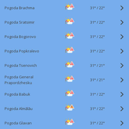
31°
/
Pogoda Brachma
22°
31°
/
Pogoda Sratsimir
22°
31°
/
Pogoda Bogorovo
22°
31°
/
Pogoda Popkralevo
22°
31°
/
Pogoda Tsenovich
21°
Pogoda General
31°
/
21°
Prapordzhesku
31°
/
Pogoda Babuk
22°
31°
/
Pogoda Almălău
22°
31°
/
Pogoda Glavan
22°