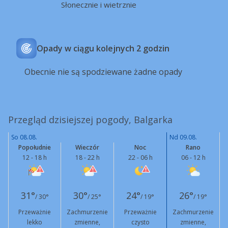
Słonecznie i wietrznie
Opady w ciągu kolejnych 2 godzin
Obecnie nie są spodziewane żadne opady
Przegląd dzisiejszej pogody, Balgarka
So 08.08.
Nd 09.08.
Popołudnie
Wieczór
Noc
Rano
12 - 18 h
18 - 22 h
22 - 06 h
06 - 12 h
31°
30°
24°
26°
/ 30°
/ 25°
/ 19°
/ 19°
Przeważnie
Zachmurzenie
Przeważnie
Zachmurzenie
lekko
zmienne,
czysto
zmienne,