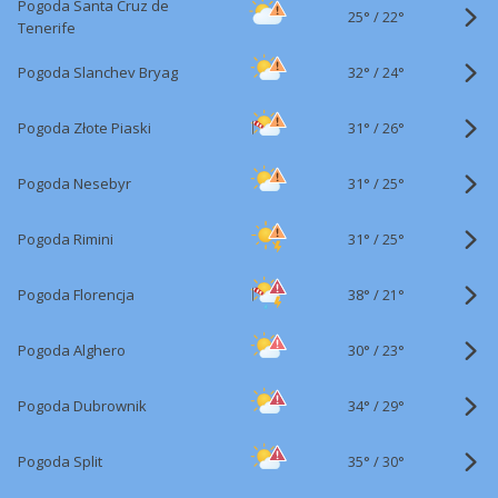
Pogoda Santa Cruz de
25°
/
22°
Tenerife
32°
/
Pogoda Slanchev Bryag
24°
31°
/
Pogoda Złote Piaski
26°
31°
/
Pogoda Nesebyr
25°
31°
/
Pogoda Rimini
25°
38°
/
Pogoda Florencja
21°
30°
/
Pogoda Alghero
23°
34°
/
Pogoda Dubrownik
29°
35°
/
Pogoda Split
30°