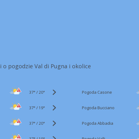
i o pogodzie Val di Pugna i okolice
37°
/
Pogoda Casone
20°
37°
/
Pogoda Bucciano
19°
37°
/
Pogoda Abbadia
20°
37°
/
Pogoda Valli
19°