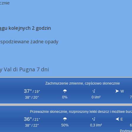
cznie
ągu kolejnych 2 godzin
ą spodziewane żadne opady
 Val di Pugna 7 dni
Zachmurzenie zmienne, częściowo słonecznie
37°
W
/
19°
0%
0 l/m²
7
38° / 20°
Przeważnie słonecznie, rozproszony lekki deszcz i możliwe bur
36°
E
/
21°
50%
0,3 l/m²
6
38° / 22°
Podmuc