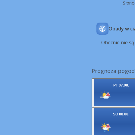
Słone
Opady w ci
Obecnie nie s
Prognoza pogody
PT 07.08.
SO 08.08.