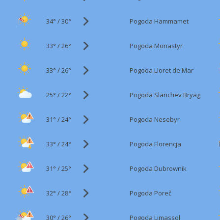
34°
/
Pogoda Hammamet
30°
33°
/
Pogoda Monastyr
26°
33°
/
Pogoda Lloret de Mar
26°
25°
/
Pogoda Slanchev Bryag
22°
31°
/
Pogoda Nesebyr
24°
33°
/
Pogoda Florencja
24°
31°
/
Pogoda Dubrownik
25°
32°
/
Pogoda Poreč
28°
30°
/
Pogoda Limassol
26°