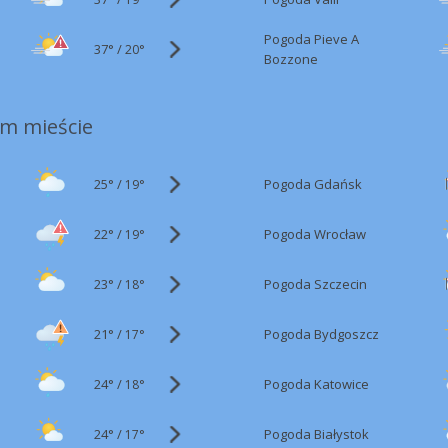
Pogoda Pieve A
37°
/
20°
Bozzone
m mieście
25°
/
Pogoda Gdańsk
19°
22°
/
Pogoda Wrocław
19°
23°
/
Pogoda Szczecin
18°
21°
/
Pogoda Bydgoszcz
17°
24°
/
Pogoda Katowice
18°
24°
/
Pogoda Białystok
17°