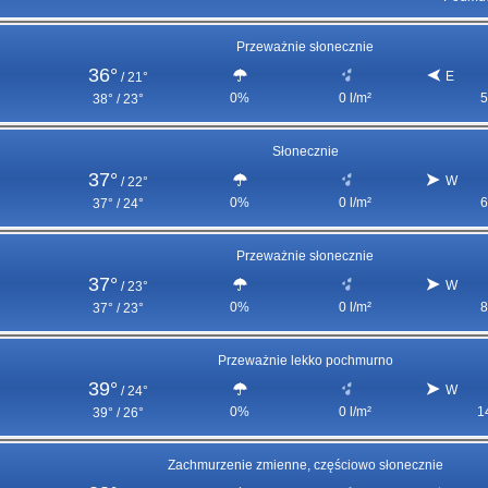
Przeważnie słonecznie
36°
E
/
21°
0%
0 l/m²
5
38° / 23°
Słonecznie
37°
W
/
22°
0%
0 l/m²
6
37° / 24°
Przeważnie słonecznie
37°
W
/
23°
0%
0 l/m²
8
37° / 23°
Przeważnie lekko pochmurno
39°
W
/
24°
0%
0 l/m²
1
39° / 26°
Zachmurzenie zmienne, częściowo słonecznie