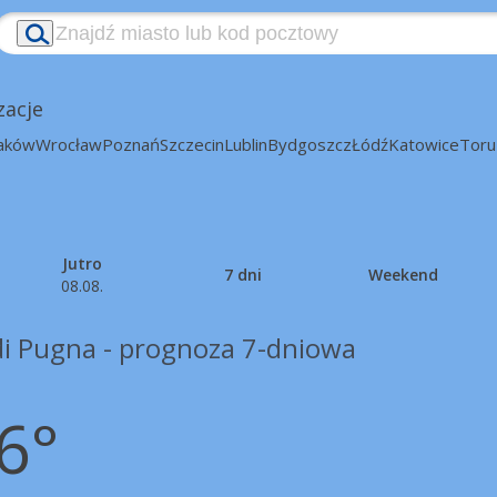
zacje
aków
Wrocław
Poznań
Szczecin
Lublin
Bydgoszcz
Łódź
Katowice
Toru
Jutro
7 dni
Weekend
08.08.
di Pugna - prognoza 7-dniowa
6°