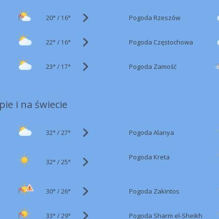
20°
/
Pogoda Rzeszów
16°
22°
/
Pogoda Częstochowa
16°
23°
/
Pogoda Zamość
17°
ie i na świecie
32°
/
Pogoda Alanya
27°
Pogoda Kreta
32°
/
25°
30°
/
Pogoda Zakintos
26°
33°
/
Pogoda Sharm el-Sheikh
29°