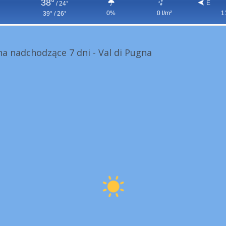
38°
E
/
24°
0%
0 l/m²
1
39° / 26°
a nadchodzące 7 dni - Val di Pugna