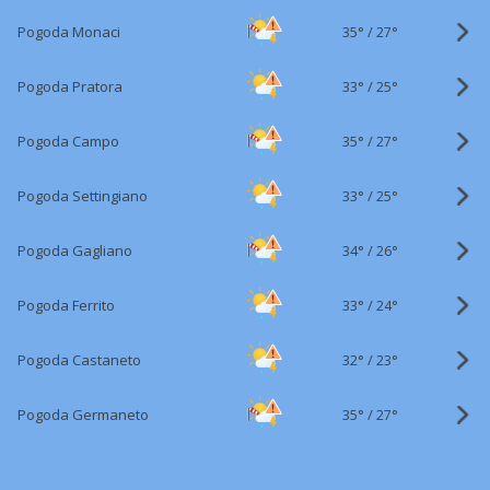
35°
/
Pogoda Monaci
27°
33°
/
Pogoda Pratora
25°
35°
/
Pogoda Campo
27°
33°
/
Pogoda Settingiano
25°
34°
/
Pogoda Gagliano
26°
33°
/
Pogoda Ferrito
24°
32°
/
Pogoda Castaneto
23°
35°
/
Pogoda Germaneto
27°