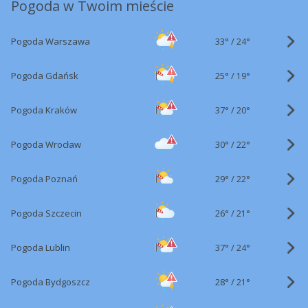
Pogoda w Twoim mieście
33°
/
Pogoda Warszawa
24°
25°
/
Pogoda Gdańsk
19°
37°
/
Pogoda Kraków
20°
30°
/
Pogoda Wrocław
22°
29°
/
Pogoda Poznań
22°
26°
/
Pogoda Szczecin
21°
37°
/
Pogoda Lublin
24°
28°
/
Pogoda Bydgoszcz
21°