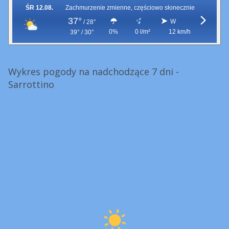
ŚR 12.08.
Zachmurzenie zmienne, częściowo słonecznie
37°
W
/
28°
0%
0 l/m²
12 km/h
39° / 30°
Wykres pogody na nadchodzące 7 dni -
Sarrottino