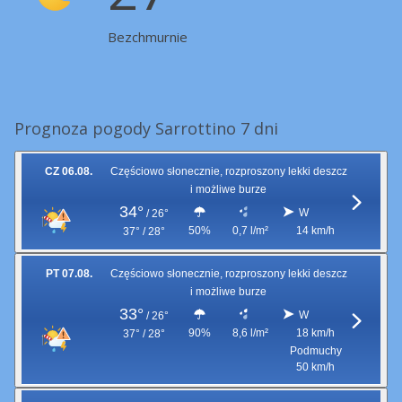
Bezchmurnie
Prognoza pogody Sarrottino 7 dni
CZ 06.08.
Częściowo słonecznie, rozproszony lekki deszcz
i możliwe burze
34°
W
/
26°
50%
0,7 l/m²
14 km/h
37° / 28°
PT 07.08.
Częściowo słonecznie, rozproszony lekki deszcz
i możliwe burze
33°
W
/
26°
90%
8,6 l/m²
18 km/h
37° / 28°
Podmuchy
50 km/h