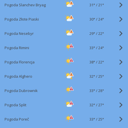
31°
/
Pogoda Slanchev Bryag
21°
30°
/
Pogoda Złote Piaski
24°
29°
/
Pogoda Nesebyr
22°
33°
/
Pogoda Rimini
24°
38°
/
Pogoda Florencja
22°
32°
/
Pogoda Alghero
25°
33°
/
Pogoda Dubrownik
28°
32°
/
Pogoda Split
27°
33°
/
Pogoda Poreč
25°