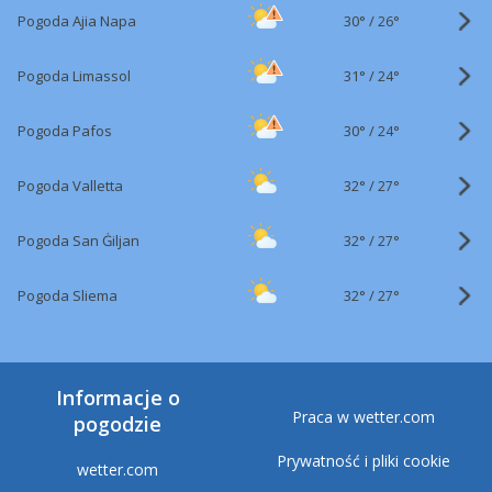
30°
/
Pogoda Ajia Napa
26°
31°
/
Pogoda Limassol
24°
30°
/
Pogoda Pafos
24°
32°
/
Pogoda Valletta
27°
32°
/
Pogoda San Ġiljan
27°
32°
/
Pogoda Sliema
27°
Informacje o
Praca w wetter.com
pogodzie
Prywatność i pliki cookie
wetter.com