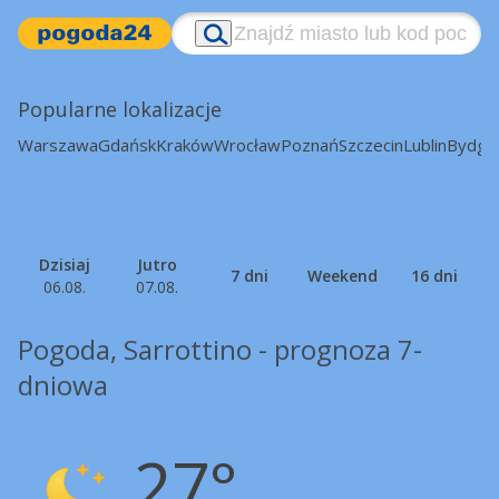
Popularne lokalizacje
Warszawa
Gdańsk
Kraków
Wrocław
Poznań
Szczecin
Lublin
Bydgo
Dzisiaj
Jutro
7 dni
Weekend
16 dni
06.08.
07.08.
Pogoda, Sarrottino - prognoza 7-
dniowa
27°