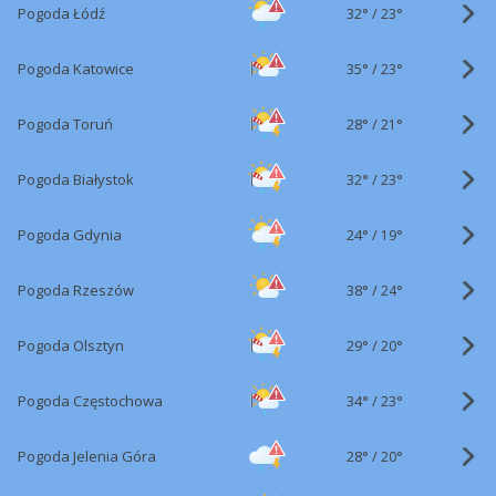
32°
/
Pogoda Łódź
23°
35°
/
Pogoda Katowice
23°
28°
/
Pogoda Toruń
21°
32°
/
Pogoda Białystok
23°
24°
/
Pogoda Gdynia
19°
38°
/
Pogoda Rzeszów
24°
29°
/
Pogoda Olsztyn
20°
34°
/
Pogoda Częstochowa
23°
28°
/
Pogoda Jelenia Góra
20°