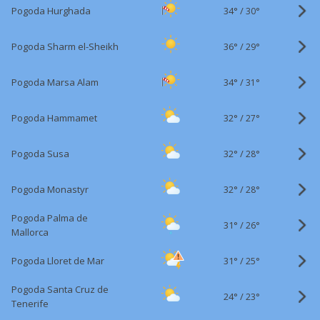
34°
/
Pogoda Hurghada
30°
36°
/
Pogoda Sharm el-Sheikh
29°
34°
/
Pogoda Marsa Alam
31°
32°
/
Pogoda Hammamet
27°
32°
/
Pogoda Susa
28°
32°
/
Pogoda Monastyr
28°
Pogoda Palma de
31°
/
26°
Mallorca
31°
/
Pogoda Lloret de Mar
25°
Pogoda Santa Cruz de
24°
/
23°
Tenerife