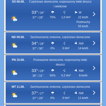
SO 08.08.
Częściowo słonecznie, rozproszony lekki deszcz
i wietrznie
33°
W
/
26°
70%
1,0 l/m²
22 km/h
37° / 28°
Podmuchy
50 km/h
ND 09.08.
Zachmurzenie zmienne, częściowo słonecznie
34°
NW
/
28°
0%
0 l/m²
14 km/h
37° / 30°
PN 10.08.
Przeważnie słonecznie, rozproszony lekki
deszcz
33°
NW
/
29°
50%
0,2 l/m²
8 km/h
36° / 31°
WT 11.08.
Zachmurzenie zmienne, częściowo słonecznie
37°
NW
/
27°
0%
0 l/m²
11 km/h
37° / 29°