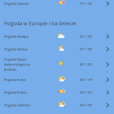
37°
/
Pogoda Zamość
24°
Pogoda w Europie i na świecie
32°
/
Pogoda Antalya
26°
31°
/
Pogoda Alanya
28°
Pogoda Stacja
33°
/
meteorologiczna
25°
Bodrum
34°
/
Pogoda Kreta
19°
29°
/
Pogoda Rodos
25°
34°
/
Pogoda Zakintos
26°