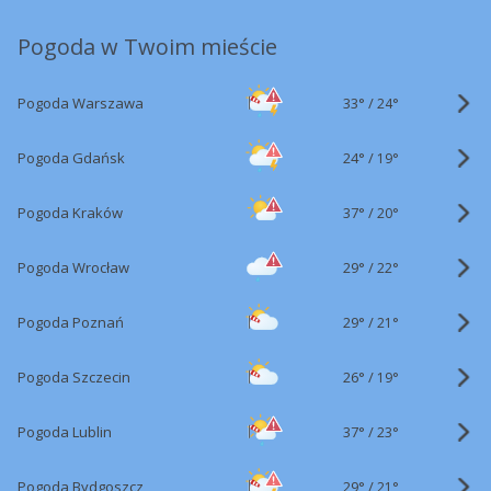
Pogoda w Twoim mieście
33°
/
Pogoda Warszawa
24°
24°
/
Pogoda Gdańsk
19°
37°
/
Pogoda Kraków
20°
29°
/
Pogoda Wrocław
22°
29°
/
Pogoda Poznań
21°
26°
/
Pogoda Szczecin
19°
37°
/
Pogoda Lublin
23°
29°
/
Pogoda Bydgoszcz
21°