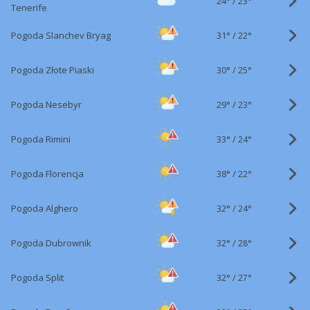
24°
/
23°
Tenerife
31°
/
Pogoda Slanchev Bryag
22°
30°
/
Pogoda Złote Piaski
25°
29°
/
Pogoda Nesebyr
23°
33°
/
Pogoda Rimini
24°
38°
/
Pogoda Florencja
22°
32°
/
Pogoda Alghero
24°
32°
/
Pogoda Dubrownik
28°
32°
/
Pogoda Split
27°