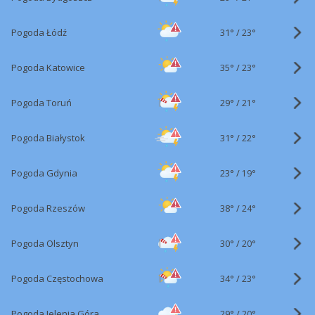
31°
/
Pogoda Łódź
23°
35°
/
Pogoda Katowice
23°
29°
/
Pogoda Toruń
21°
31°
/
Pogoda Białystok
22°
23°
/
Pogoda Gdynia
19°
38°
/
Pogoda Rzeszów
24°
30°
/
Pogoda Olsztyn
20°
34°
/
Pogoda Częstochowa
23°
29°
/
Pogoda Jelenia Góra
20°