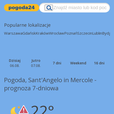
Popularne lokalizacje
Warszawa
Gdańsk
Kraków
Wrocław
Poznań
Szczecin
Lublin
Bydgo
Dzisiaj
Jutro
7 dni
Weekend
16 dni
06.08.
07.08.
Pogoda, Sant'Angelo in Mercole -
prognoza 7-dniowa
22°