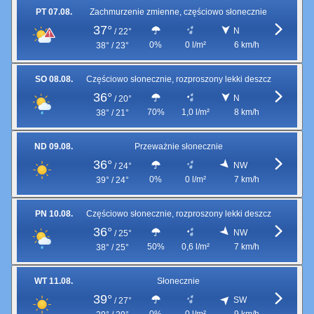
PT 07.08.
Zachmurzenie zmienne, częściowo słonecznie
37°
N
/
22°
0%
0 l/m²
6 km/h
38° / 23°
SO 08.08.
Częściowo słonecznie, rozproszony lekki deszcz
36°
N
/
20°
70%
1,0 l/m²
8 km/h
38° / 21°
ND 09.08.
Przeważnie słonecznie
36°
NW
/
24°
0%
0 l/m²
7 km/h
39° / 24°
PN 10.08.
Częściowo słonecznie, rozproszony lekki deszcz
36°
NW
/
25°
50%
0,6 l/m²
7 km/h
38° / 25°
WT 11.08.
Słonecznie
39°
SW
/
27°