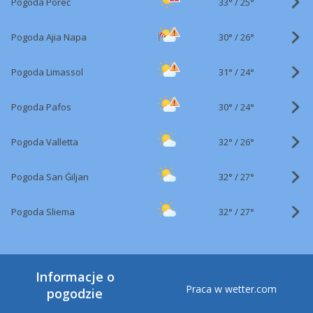
33°
/
Pogoda Poreč
25°
30°
/
Pogoda Ajia Napa
26°
31°
/
Pogoda Limassol
24°
30°
/
Pogoda Pafos
24°
32°
/
Pogoda Valletta
26°
32°
/
Pogoda San Ġiljan
27°
32°
/
Pogoda Sliema
27°
Informacje o
Praca w wetter.com
pogodzie