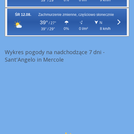
0%
0 l/m²
9 km/h
39° / 29°
ŚR 12.08.
Zachmurzenie zmienne, częściowo słonecznie
39°
N
/
27°
0%
0 l/m²
8 km/h
39° / 29°
Wykres pogody na nadchodzące 7 dni -
Sant'Angelo in Mercole