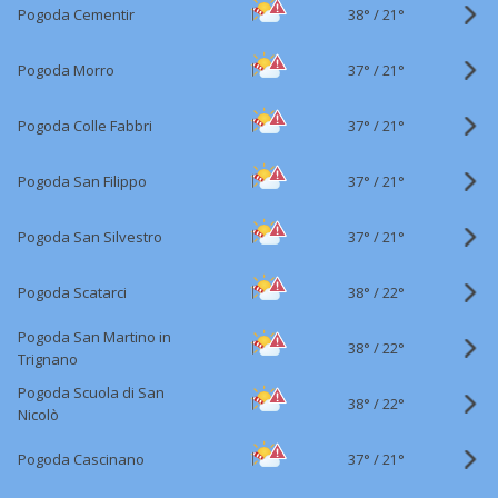
38°
/
Pogoda Cementir
21°
37°
/
Pogoda Morro
21°
37°
/
Pogoda Colle Fabbri
21°
37°
/
Pogoda San Filippo
21°
37°
/
Pogoda San Silvestro
21°
38°
/
Pogoda Scatarci
22°
Pogoda San Martino in
38°
/
22°
Trignano
Pogoda Scuola di San
38°
/
22°
Nicolò
37°
/
Pogoda Cascinano
21°