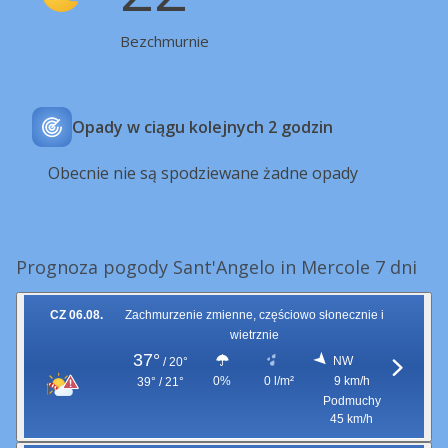
Bezchmurnie
Opady w ciągu kolejnych 2 godzin
Obecnie nie są spodziewane żadne opady
Prognoza pogody Sant'Angelo in Mercole 7 dni
CZ 06.08.
Zachmurzenie zmienne, częściowo słonecznie i
wietrznie
37°
NW
/
20°
0%
0 l/m²
9 km/h
39° / 21°
Podmuchy
45 km/h