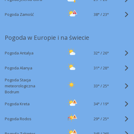
38°
/
Pogoda Zamość
23°
Pogoda w Europie i na świecie
32°
/
Pogoda Antalya
26°
31°
/
Pogoda Alanya
28°
Pogoda Stacja
33°
/
meteorologiczna
25°
Bodrum
34°
/
Pogoda Kreta
19°
29°
/
Pogoda Rodos
25°
34°
/
Pogoda Zakintos
26°