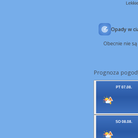
Lekki
Opady w ci
Obecnie nie s
Prognoza pogody
PT 07.08.
SO 08.08.