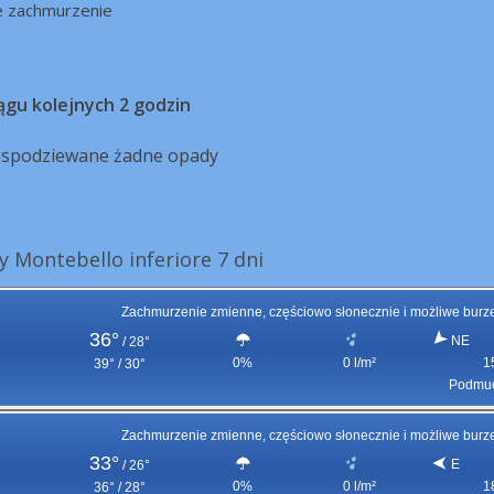
e zachmurzenie
ągu kolejnych 2 godzin
ą spodziewane żadne opady
 Montebello inferiore 7 dni
Zachmurzenie zmienne, częściowo słonecznie i możliwe burz
36°
NE
/
28°
0%
0 l/m²
1
39° / 30°
Podmuc
Zachmurzenie zmienne, częściowo słonecznie i możliwe burz
33°
E
/
26°
0%
0 l/m²
1
36° / 28°