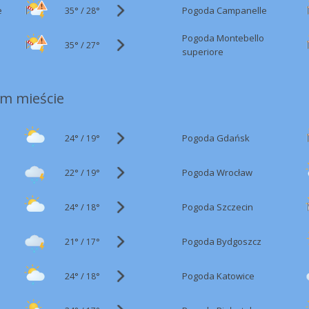
35°
/
e
Pogoda Campanelle
28°
Pogoda Montebello
35°
/
27°
superiore
m mieście
24°
/
Pogoda Gdańsk
19°
22°
/
Pogoda Wrocław
19°
24°
/
Pogoda Szczecin
18°
21°
/
Pogoda Bydgoszcz
17°
24°
/
Pogoda Katowice
18°