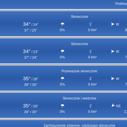
Podmuc
Słonecznie
34°
W
/
24°
0%
0 l/m²
8
37° / 25°
Słonecznie
34°
W
/
23°
0%
0 l/m²
7
37° / 24°
Przeważnie słonecznie
35°
W
/
28°
0%
0 l/m²
7
39° / 30°
Słonecznie i wietrznie
35°
NE
/
28°
0%
0 l/m²
2
39° / 30°
Zachmurzenie zmienne, częściowo słonecznie