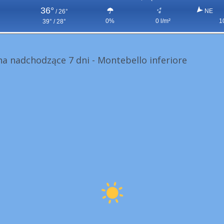
36°
NE
/
26°
0%
0 l/m²
1
39° / 28°
a nadchodzące 7 dni - Montebello inferiore