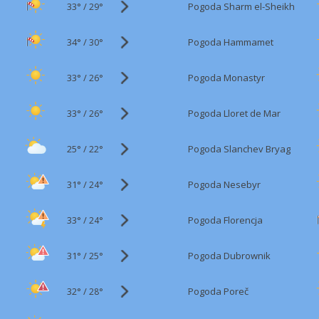
33°
/
Pogoda Sharm el-Sheikh
29°
34°
/
Pogoda Hammamet
30°
33°
/
Pogoda Monastyr
26°
33°
/
Pogoda Lloret de Mar
26°
25°
/
Pogoda Slanchev Bryag
22°
31°
/
Pogoda Nesebyr
24°
33°
/
Pogoda Florencja
24°
31°
/
Pogoda Dubrownik
25°
32°
/
Pogoda Poreč
28°