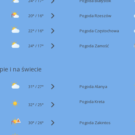
24°
/
Pogoda Białystok
17°
20°
/
Pogoda Rzeszów
16°
22°
/
Pogoda Częstochowa
16°
24°
/
Pogoda Zamość
17°
ie i na świecie
31°
/
Pogoda Alanya
27°
Pogoda Kreta
32°
/
25°
30°
/
Pogoda Zakintos
26°