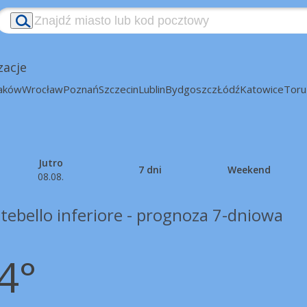
zacje
aków
Wrocław
Poznań
Szczecin
Lublin
Bydgoszcz
Łódź
Katowice
Toru
Jutro
7 dni
Weekend
08.08.
ebello inferiore - prognoza 7-dniowa
4°