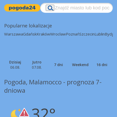
Popularne lokalizacje
Warszawa
Gdańsk
Kraków
Wrocław
Poznań
Szczecin
Lublin
Bydgo
Dzisiaj
Jutro
7 dni
Weekend
16 dni
06.08.
07.08.
Pogoda, Malamocco - prognoza 7-
dniowa
32°