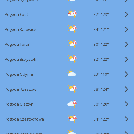
32°
/
Pogoda Łódź
23°
34°
/
Pogoda Katowice
21°
30°
/
Pogoda Toruń
22°
32°
/
Pogoda Białystok
22°
23°
/
Pogoda Gdynia
19°
38°
/
Pogoda Rzeszów
24°
30°
/
Pogoda Olsztyn
20°
34°
/
Pogoda Częstochowa
22°
30°
/