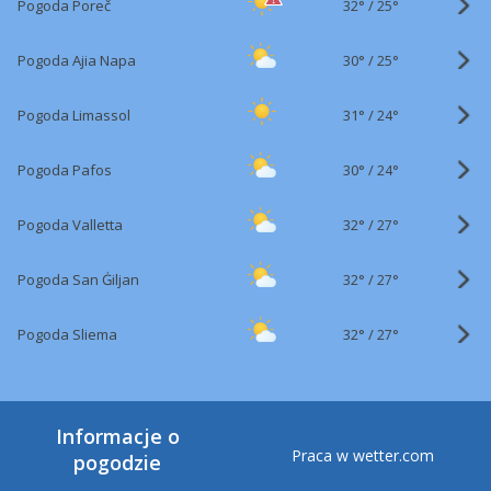
32°
/
Pogoda Poreč
25°
30°
/
Pogoda Ajia Napa
25°
31°
/
Pogoda Limassol
24°
30°
/
Pogoda Pafos
24°
32°
/
Pogoda Valletta
27°
32°
/
Pogoda San Ġiljan
27°
32°
/
Pogoda Sliema
27°
Informacje o
Praca w wetter.com
pogodzie