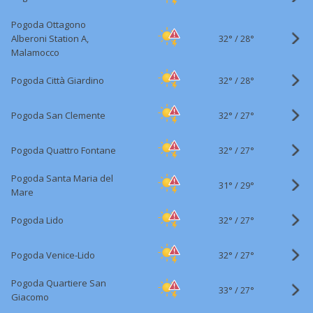
Pogoda Ottagono
32°
/
Alberoni Station A,
28°
Malamocco
32°
/
Pogoda Città Giardino
28°
32°
/
Pogoda San Clemente
27°
32°
/
Pogoda Quattro Fontane
27°
Pogoda Santa Maria del
31°
/
29°
Mare
32°
/
Pogoda Lido
27°
32°
/
Pogoda Venice-Lido
27°
Pogoda Quartiere San
33°
/
27°
Giacomo