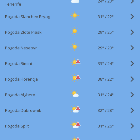
24°
/
23°
Tenerife
31°
/
Pogoda Slanchev Bryag
22°
29°
/
Pogoda Złote Piaski
25°
29°
/
Pogoda Nesebyr
23°
33°
/
Pogoda Rimini
24°
38°
/
Pogoda Florencja
22°
31°
/
Pogoda Alghero
24°
32°
/
Pogoda Dubrownik
28°
31°
/
Pogoda Split
26°