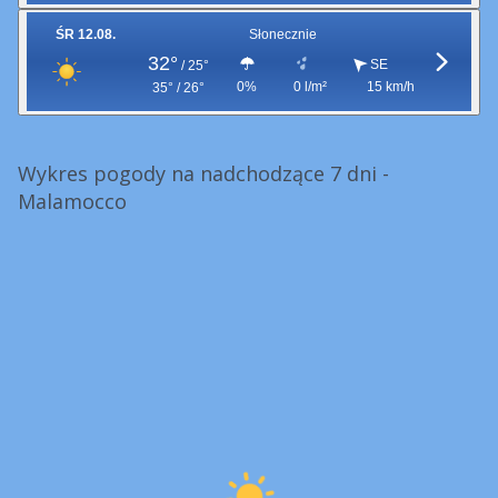
ŚR 12.08.
Słonecznie
32°
SE
/
25°
0%
0 l/m²
15 km/h
35° / 26°
Wykres pogody na nadchodzące 7 dni -
Malamocco