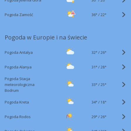
Pogoda Jelenia Góra
20°
36°
/
Pogoda Zamość
22°
Pogoda w Europie i na świecie
32°
/
Pogoda Antalya
26°
31°
/
Pogoda Alanya
28°
Pogoda Stacja
33°
/
meteorologiczna
25°
Bodrum
34°
/
Pogoda Kreta
18°
29°
/
Pogoda Rodos
26°