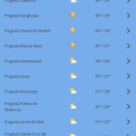
34°
/
Pogoda Zakintos
26°
34°
/
Pogoda Hurghada
30°
36°
/
Pogoda Sharm el-Sheikh
29°
35°
/
Pogoda Marsa Alam
31°
34°
/
Pogoda Hammamet
26°
33°
/
Pogoda Susa
27°
31°
/
Pogoda Monastyr
28°
Pogoda Palma de
32°
/
26°
Mallorca
31°
/
Pogoda Lloret de Mar
25°
Pogoda Santa Cruz de