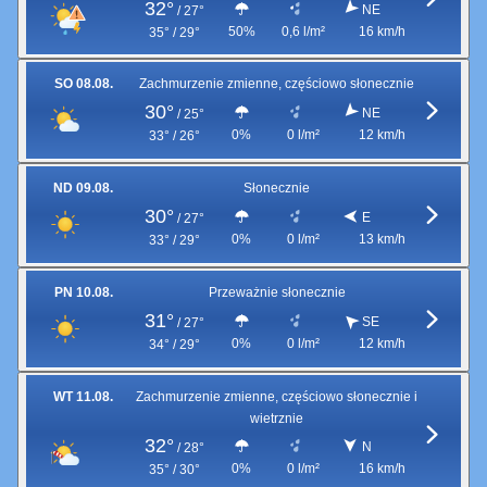
32°
NE
/
27°
50%
0,6 l/m²
16 km/h
35° / 29°
SO 08.08.
Zachmurzenie zmienne, częściowo słonecznie
30°
NE
/
25°
0%
0 l/m²
12 km/h
33° / 26°
ND 09.08.
Słonecznie
30°
E
/
27°
0%
0 l/m²
13 km/h
33° / 29°
PN 10.08.
Przeważnie słonecznie
31°
SE
/
27°
0%
0 l/m²
12 km/h
34° / 29°
WT 11.08.
Zachmurzenie zmienne, częściowo słonecznie i
wietrznie
32°
N
/
28°
0%
0 l/m²
16 km/h
35° / 30°