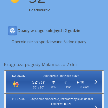
Bezchmurnie
Opady w ciągu kolejnych 2 godzin
Obecnie nie są spodziewane żadne opady
Prognoza pogody Malamocco 7 dni
CZ 06.08.
Słonecznie i możliwe burze
32°
SE
/
28°
0%
0 l/m²
8 km/h
35° / 30°
PT 07.08.
Częściowo słonecznie, rozproszony lekki deszcz
i możliwe burze