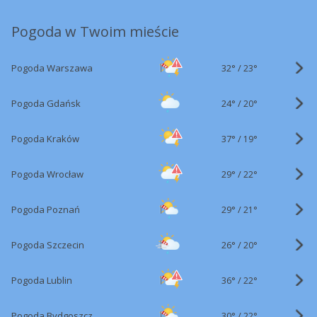
Pogoda w Twoim mieście
32°
/
Pogoda Warszawa
23°
24°
/
Pogoda Gdańsk
20°
37°
/
Pogoda Kraków
19°
29°
/
Pogoda Wrocław
22°
29°
/
Pogoda Poznań
21°
26°
/
Pogoda Szczecin
20°
36°
/
Pogoda Lublin
22°
30°
/
Pogoda Bydgoszcz
22°