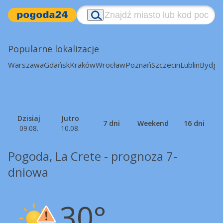
Popularne lokalizacje
Warszawa
Gdańsk
Kraków
Wrocław
Poznań
Szczecin
Lublin
Bydgo
Dzisiaj
Jutro
7 dni
Weekend
16 dni
09.08.
10.08.
Pogoda, La Crete - prognoza 7-
dniowa
30°