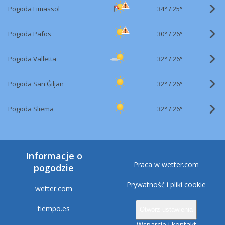
34°
/
Pogoda Limassol
25°
30°
/
Pogoda Pafos
26°
32°
/
Pogoda Valletta
26°
32°
/
Pogoda San Ġiljan
26°
32°
/
Pogoda Sliema
26°
Informacje o
Praca w wetter.com
pogodzie
Prywatność i pliki cookie
wetter.com
tiempo.es
Otwórz ustawienia
Wsparcie i kontakt