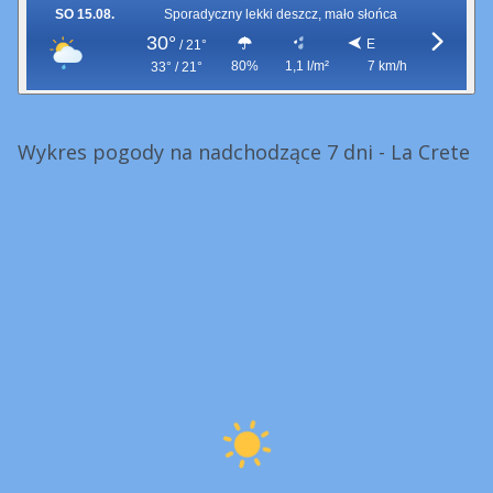
SO 15.08.
Sporadyczny lekki deszcz, mało słońca
30°
E
/
21°
80%
1,1 l/m²
7 km/h
33° / 21°
Wykres pogody na nadchodzące 7 dni - La Crete