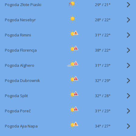
29°
/
Pogoda Złote Piaski
21°
28°
/
Pogoda Nesebyr
22°
31°
/
Pogoda Rimini
22°
38°
/
Pogoda Florencja
22°
31°
/
Pogoda Alghero
23°
32°
/
Pogoda Dubrownik
29°
32°
/
Pogoda Split
28°
31°
/
Pogoda Poreč
23°
34°
/
Pogoda Ajia Napa
27°