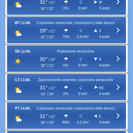
31°
W
/
21°
0%
0 l/m²
5 km/h
34° / 22°
WT 11.08.
Częściowo słonecznie, rozproszony lekki deszcz
29°
S
/
21°
70%
0,9 l/m²
4 km/h
31° / 22°
ŚR 12.08.
Przeważnie słonecznie
30°
N
/
20°
0%
0 l/m²
6 km/h
32° / 21°
CZ 13.08.
Zachmurzenie zmienne, częściowo słonecznie
31°
NE
/
22°
0%
0 l/m²
4 km/h
34° / 24°
PT 14.08.
Częściowo słonecznie, rozproszony lekki deszcz
31°
E
/
23°
80%
0,2 l/m²
4 km/h
34° / 25°