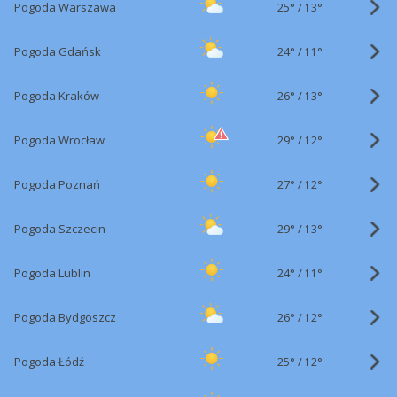
25°
/
Pogoda Warszawa
13°
24°
/
Pogoda Gdańsk
11°
26°
/
Pogoda Kraków
13°
29°
/
Pogoda Wrocław
12°
27°
/
Pogoda Poznań
12°
29°
/
Pogoda Szczecin
13°
24°
/
Pogoda Lublin
11°
26°
/
Pogoda Bydgoszcz
12°
25°
/
Pogoda Łódź
12°