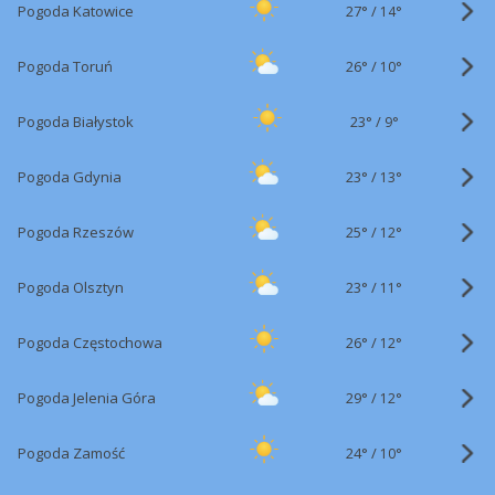
27°
/
Pogoda Katowice
14°
26°
/
Pogoda Toruń
10°
23°
/
Pogoda Białystok
9°
23°
/
Pogoda Gdynia
13°
25°
/
Pogoda Rzeszów
12°
23°
/
Pogoda Olsztyn
11°
26°
/
Pogoda Częstochowa
12°
29°
/
Pogoda Jelenia Góra
12°
24°
/
Pogoda Zamość
10°