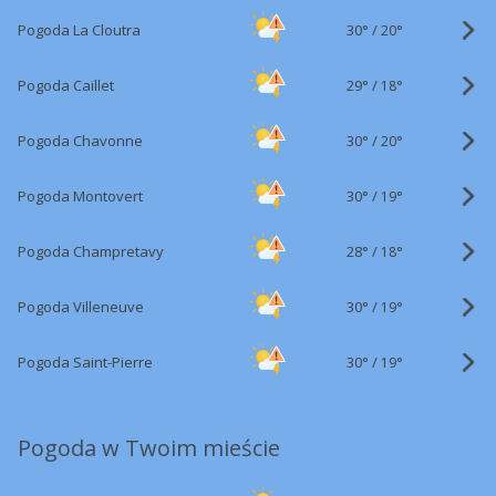
30°
/
Pogoda La Cloutra
20°
29°
/
Pogoda Caillet
18°
30°
/
Pogoda Chavonne
20°
30°
/
Pogoda Montovert
19°
28°
/
Pogoda Champretavy
18°
30°
/
Pogoda Villeneuve
19°
30°
/
Pogoda Saint-Pierre
19°
Pogoda w Twoim mieście