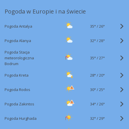
Pogoda w Europie i na świecie
35°
/
Pogoda Antalya
26°
32°
/
Pogoda Alanya
28°
Pogoda Stacja
35°
/
meteorologiczna
27°
Bodrum
28°
/
Pogoda Kreta
20°
30°
/
Pogoda Rodos
25°
34°
/
Pogoda Zakintos
26°
32°
/
Pogoda Hurghada
29°