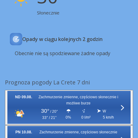
Słonecznie
Opady w ciągu kolejnych 2 godzin
Obecnie nie są spodziewane żadne opady
Prognoza pogody La Crete 7 dni
ND 09.08.
Zachmurzenie zmienne, częściowo słonecznie i
możliwe burze
30°
W
/
20°
0%
0 l/m²
5 km/h
33° / 21°
PN 10.08.
Zachmurzenie zmienne, częściowo słonecznie