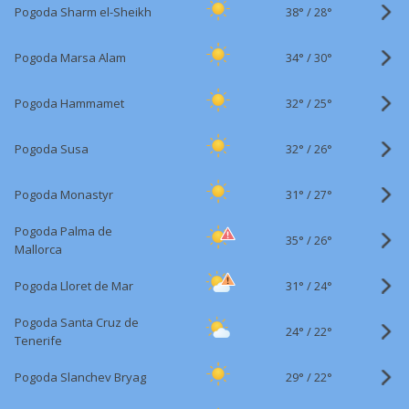
38°
/
Pogoda Sharm el-Sheikh
28°
34°
/
Pogoda Marsa Alam
30°
32°
/
Pogoda Hammamet
25°
32°
/
Pogoda Susa
26°
31°
/
Pogoda Monastyr
27°
Pogoda Palma de
35°
/
26°
Mallorca
31°
/
Pogoda Lloret de Mar
24°
Pogoda Santa Cruz de
24°
/
22°
Tenerife
29°
/
Pogoda Slanchev Bryag
22°